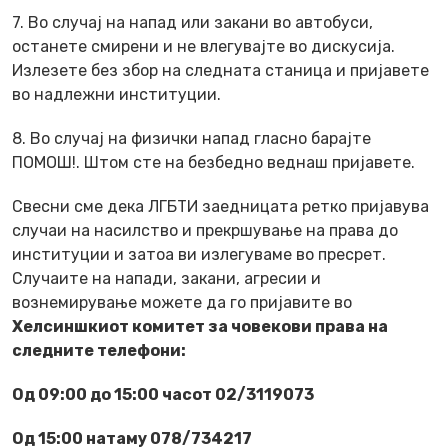
7. Во случај на напад или закани во автобуси,
останете смирени и не влегувајте во дискусија.
Излезете без збор на следната станица и пријавете
во надлежни институции.
8. Во случај на физички напад гласно барајте
ПОМОШ!. Штом сте на безбедно веднаш пријавете.
Свесни сме дека ЛГБТИ заедницата ретко пријавува
случаи на насилство и прекршување на права до
институции и затоа ви излегуваме во пресрет.
Случаите на напади, закани, агресии и
вознемирување можете да го пријавите во
Хелсиншкиот комитет за човекови права на
следните телефони:
Од 09:00 до 15:00 часот 02/3119073
Од 15:00 натаму 078/734217