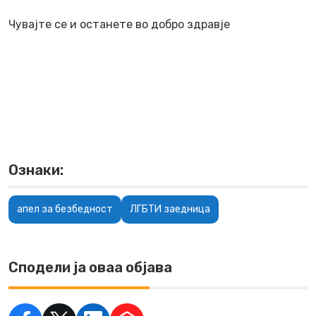
Чувајте се и останете во добро здравје
Ознаки:
апел за безбедност
ЛГБТИ заедница
Сподели ја оваа објава