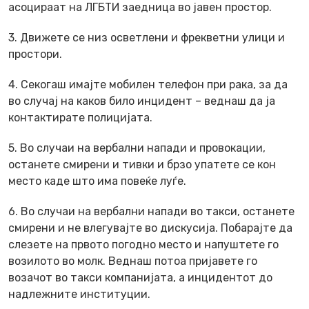
асоцираат на ЛГБТИ заедница во јавен простор.
3. Движете се низ осветлени и фрекветни улици и
простори.
4. Секогаш имајте мобилен телефон при рака, за да
во случај на каков било инцидент – веднаш да ја
контактирате полицијата.
5. Во случаи на вербални напади и провокации,
останете смирени и тивки и брзо упатете се кон
место каде што има повеќе луѓе.
6. Во случаи на вербални напади во такси, останете
смирени и не влегувајте во дискусија. Побарајте да
слезете на првото погодно место и напуштете го
возилото во молк. Веднаш потоа пријавете го
возачот во такси компанијата, а инцидентот до
надлежните институции.