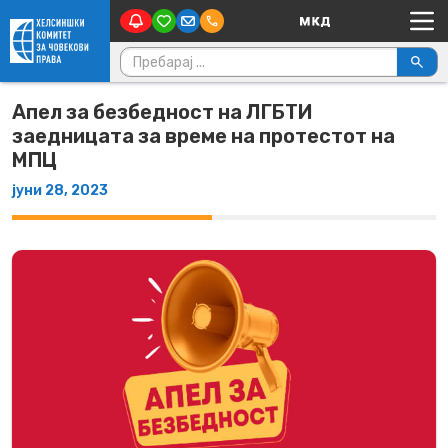
Main Navigation
Skip to content
Пребарувај за:
Апел за безбедност на ЛГБТИ
заедницата за време на протестот на
МПЦ
јуни 28, 2023