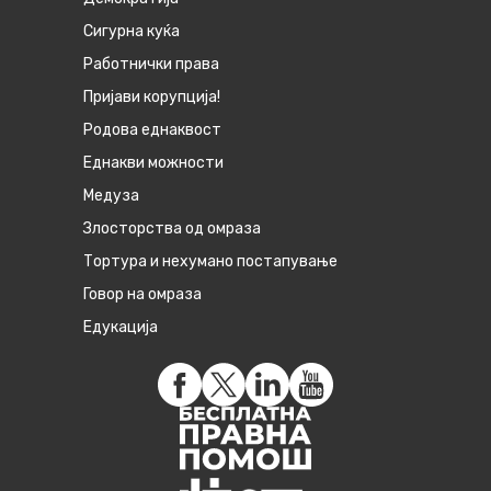
Сигурна куќа
Работнички права
Пријави корупција!
Родова еднаквост
Eднакви можности
Медуза
Злосторства од омраза
Тортура и нехумано постапување
Говор на омраза
Едукација