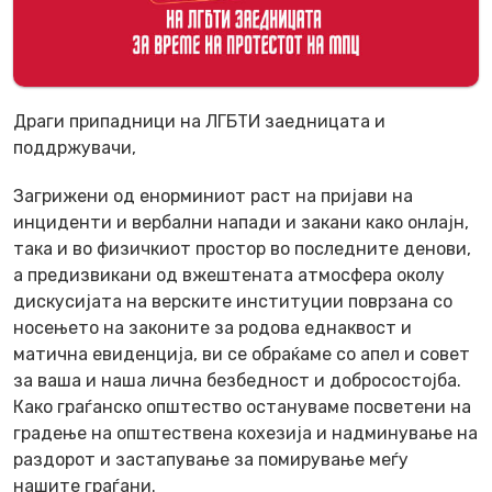
Драги припадници на ЛГБТИ заедницата и
поддржувачи,
Загрижени од енорминиот раст на пријави на
инциденти и вербални напади и закани како онлајн,
така и во физичкиот простор во последните денови,
а предизвикани од вжештената атмосфера околу
дискусијата на верските институции поврзана со
носењето на законите за родова еднаквост и
матична евиденција, ви се обраќаме со апел и совет
за ваша и наша лична безбедност и добросостојба.
Како граѓанско општество остануваме посветени на
градење на општествена кохезија и надминување на
раздорот и застапување за помирување меѓу
нашите граѓани.