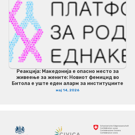
Реакција: Македонија е опасно место за
живеење за жените: Новиот фемицид во
Битола е уште еден аларм за институциите
мај 14, 2026