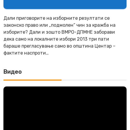
Дали приговорите на изборните резултати се
законско право или „подмолен“ чин за кражба на
изборите? Дали и зошто ВМРО-ДПМНЕ заборави
дека само на локалните избори 2013 три пати
бараше прегласување само во општина Центар –
фактите наспроти…
Видео