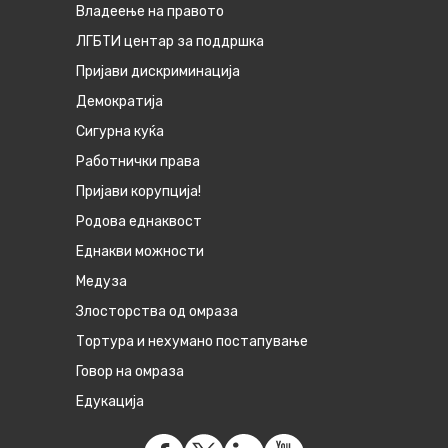
Владеење на правото
ЛГБТИ центар за поддршка
Пријави дискриминација
Демократија
Сигурна куќа
Работнички права
Пријави корупција!
Родова еднаквост
Eднакви можности
Медуза
Злосторства од омраза
Тортура и нехумано постапување
Говор на омраза
Едукација