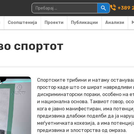
Main Navigati
Пребарувај за:
+389 2
и
Соопштенија
Проекти
Публикации
Анализи
во спортот
Спортските трибини и натаму останува
простор каде што се шират навредливи 
дискриминаторски пораки, особено на е
и национална основа. Таквиот говор, ос
кога е јавно манифестиран, има потенци
предизвика длабоки поделби да ја нару
меѓуетничката кохезија, а има потенциј
предизвика и злосторства од омраза.