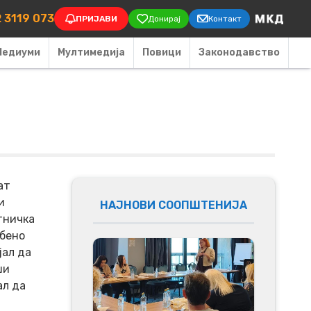
on
 3119 073
ПРИЈАВИ
Донирај
Контакт
Медиуми
Мултимедија
Повици
Законодавство
ат
и
НАЈНОВИ СООПШТЕНИЈА
тничка
обено
јал да
ши
ал да