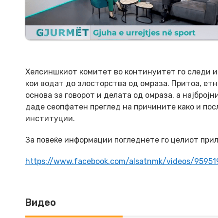
Хелсиншкиот комитет во континуитет го следи и р
кои водат до злосторства од омраза. Притоа, ет
основа за говорот и делата од омраза, а најброј
даде сеопфатен преглед на причините како и по
институции.
За повеќе информации погледнете го целиот прил
https://www.facebook.com/alsatnmk/videos/9595
Видео