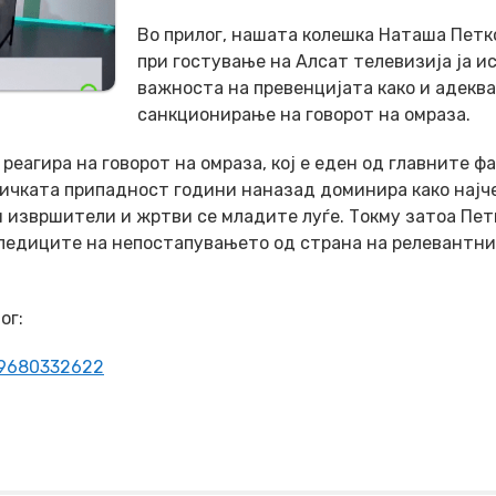
Во прилог, нашата колешка Наташа Петк
при гостување на Алсат телевизија ја и
важноста на превенцијата како и адекв
санкционирање на говорот на омраза.
еагира на говорот на омраза, кој е еден од главните ф
ничката припадност години наназад доминира како најч
ни извршители и жртви се младите луѓе. Токму затоа Пет
следиците на непостапувањето од страна на релевантн
ог:
19680332622