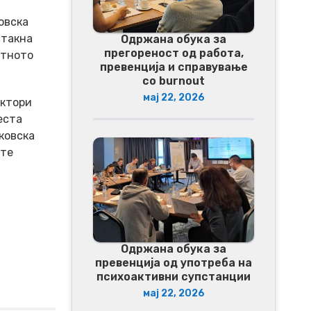
овска
стакна
Одржана обука за
прегореност од работа,
атното
превенција и справување
со burnout
мај 22, 2026
актори
еста
ковска
ите
Одржана обука за
превенција од употреба на
психоактивни супстанции
мај 22, 2026