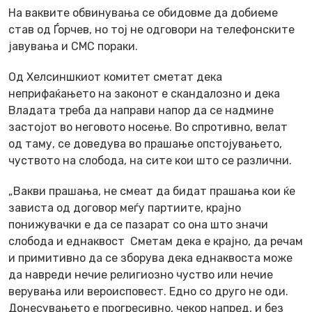
На ваквите обвинувања се обидовме да добиеме
став од Ѓорчев, но тој не одговори на телефонските
јавувања и СМС пораки.
Од Хелсиншкиот комитет сметат дека
неприфаќањето на законот е скандалозно и дека
Владата треба да направи напор да се надмине
застојот во неговото носење. Во спротивно, велат
од таму, се доведува во прашање опстојувањето,
чуството на слобода, на сите кои што се различни.
„Вакви прашања, не смеат да бидат прашања кои ќе
зависта од договор меѓу партиите, крајно
понижувачки е да се пазарат со она што значи
слобода и еднаквост Сметам дека е крајно, да речам
и примитивно да се зборува дека еднаквоста може
да навреди нечие религиозно чуство или нечие
верувања или вероисповест. Едно со друго не оди.
Донесувањето е прогресивно, чекор напред, и без