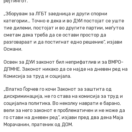
рејтингот.
„Зборувам за ЛГБТ заедница и други спорни
категории… Точно е дека и во ДУИ постојат се уште
тие дилеми, постојат и во другите партии, меѓутоа
сметам дека треба да се остави простор да
разговараат и да постигнат едно решение“, изјави
Османи.
Освен за ДУИ законот бил неприфатлив и за ВМРО-
ДПМНЕ. Законот никако да се најде на дневен ред на
Комисија за труд и социјала.
„Влатко Ѓорчев го кочи Законот за заштита од
дискриминација, не го става на комисија за труд и
социјална политика. Во неколку наврати е барано,
вели за него законот е проблематичен и не може да
го стави на дневен ред”, изјави пред два дена Маја
Морачанин, пратеник од ДОМ.