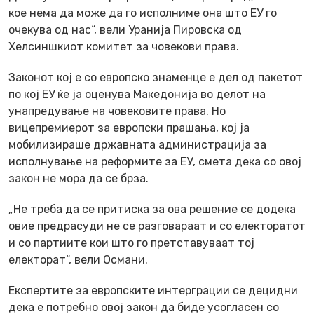
кое нема да може да го исполниме она што ЕУ го
очекува од нас“, вели Уранија Пировска од
Хелсиншкиот комитет за човекови права.
Законот кој е со европско знаменце е дел од пакетот
по кој ЕУ ќе ја оценува Македонија во делот на
унапредување на човековите права. Но
вицепремиерот за европски прашања, кој ја
мобилизираше државната администрација за
исполнување на реформите за ЕУ, смета дека со овој
закон не мора да се брза.
„Не треба да се притиска за ова решение се додека
овие предрасуди не се разговараат и со електоратот
и со партиите кои што го претставуваат тој
електорат“, вели Османи.
Експертите за европските интерграции се децидни
дека е потребно овој закон да биде усогласен со