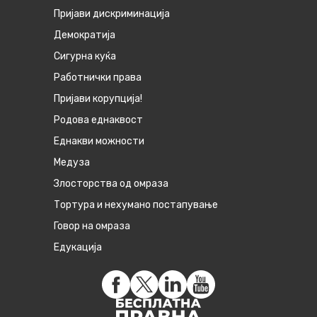
Пријави дискриминација
Демократија
Сигурна куќа
Работнички права
Пријави корупција!
Родова еднаквост
Eднакви можности
Медуза
Злосторства од омраза
Тортура и нехумано постапување
Говор на омраза
Едукација