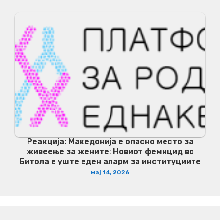
Реакција: Македонија е опасно место за
живеење за жените: Новиот фемицид во
Битола е уште еден аларм за институциите
мај 14, 2026