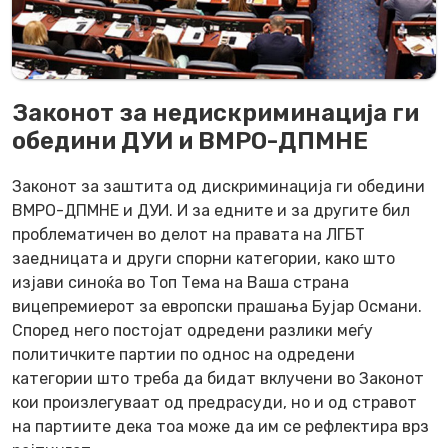
Законот за недискриминација ги
обедини ДУИ и ВМРО-ДПМНЕ
Законот за заштита од дискриминација ги обедини
ВМРО-ДПМНЕ и ДУИ. И за едните и за другите бил
проблематичен во делот на правата на ЛГБТ
заедницата и други спорни категории, како што
изјави синоќа во Топ Тема на Ваша страна
вицепремиерот за европски прашања Бујар Османи.
Според него постојат одредени разлики меѓу
политичките партии по однос на одредени
категории што треба да бидат вклучени во Законот
кои произлегуваат од предрасуди, но и од стравот
на партиите дека тоа може да им се рефлектира врз