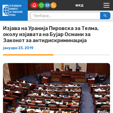
Main Navigation
Skip to content
Пребарувај за:
Изјава на Уранија Пировска за Телма,
околу изјавата на Бујар Османи за
Законот за антидискриминација
јануари 23, 2019