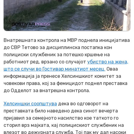
Внатрешната контрола на МВР поднелa иницијатива
до СВР Тетово за дисциплинска постапка кон
полициски службеник за потешко кршење на
работниот ред, врзано со случајот
убиство на жена,
што се случи во Гостивар минатиот месец.
Оваа
информација ја пренесе Хелсиншкиот комитет за
човекови права, кој за фемицидот поднел преставка
до Одделот за внатрешна контрола.
Хелсиншки соопштува
дека во одговорот на
преставката било наведено дека синот вечерта
пријавил за семејното насилство кое таткото го
сторил врз мајката, кај полицискиот службеник на
влезот во дежурната служба. Тој пак му дал насоки