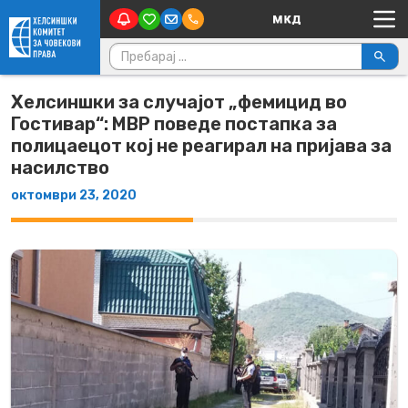
Main Navigation
Skip to content
Пребарувај за:
Хелсиншки за случајот „фемицид во
Гостивар“: МВР поведе постапка за
полицаецот кој не реагирал на пријава за
насилство
октомври 23, 2020