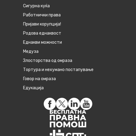
Сигурна куќа
Работнички права
Пријави корупција!
Родова еднаквост
Eднакви можности
Медуза
Злосторства од омраза
Тортура и нехумано постапување
Говор на омраза
Едукација