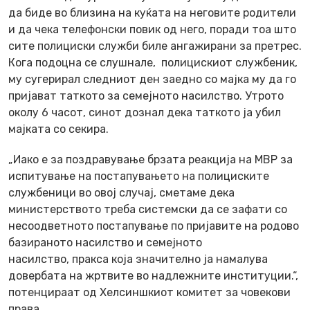
да биде во близина на куќата на неговите родители
и да чека телефонски повик од него, поради тоа што
сите полициски служби биле ангажирани за претрес.
Кога подоцна се слушнале, полицискиот службеник,
му сугерирал следниот ден заедно со мајка му да го
пријават таткото за семејното насилство. Утрото
околу 6 часот, синот дознал дека таткото ја убил
мајката со секира.
„Иако е за поздравување брзата реакција на МВР за
испитување на постапувањето на полициските
службеници во овој случај, сметаме дека
министерството треба системски да се зафати со
несоодветното постапување по пријавите на родово
базираното насилство и семејното
насилство, пракса која значително ја намалува
довербата на жртвите во надлежните институции.“,
потенцираат од Хелсиншкиот комитет за човекови
права.