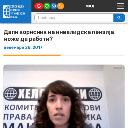
Main Navigation
Skip to content
Пребарувај за:
Дали корисник на инвалидска пензија
може да работи?
декември 28, 2017