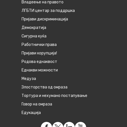
Владеење на правото
ЛГБТИ центар за поддршка
Пријави дискриминација
Демократија
Сигурна куќа
Работнички права
Пријави корупција!
Родова еднаквост
Eднакви можности
Медуза
Злосторства од омраза
Тортура и нехумано постапување
Говор на омраза
Едукација