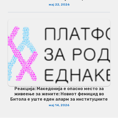
мај 22, 2026
Реакција: Македонија е опасно место за
живеење за жените: Новиот фемицид во
Битола е уште еден аларм за институциите
мај 14, 2026