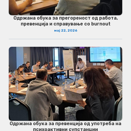
Одржана обука за прегореност од работа,
превенција и справување со burnout
мај 22, 2026
Одржана обука за превенција од употреба на
психоактивни супстанции