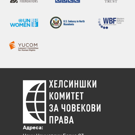
Aдреса: