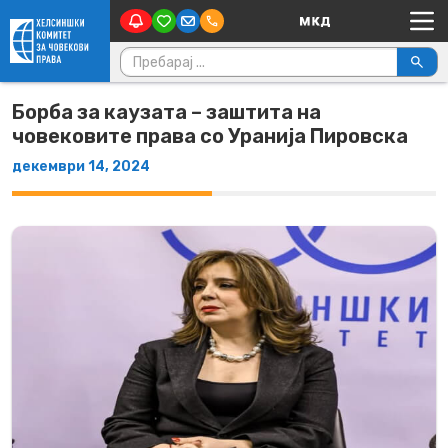
Main Navigation
Skip to content
Пребарувај за:
Борба за каузата – заштита на
човековите права со Уранија Пировска
декември 14, 2024