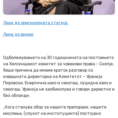
Линк до оригиналната статија
Линк до видео
Одбележувањето на 30 годишнината на постоењето
на Хелсиншкиот комитет за човекови права – Скопје,
беше причина да имаме краток разговор со
извршната директорка на Комитетот – Уранија
Пировска. Енергична како и секогаш, луцидна како и
секогаш, Уранија не заобиколува и говори директно и
без обланди.
„Кога станува збор за нашите препораки, нашите
мислења, (слухот на институциите) постојано