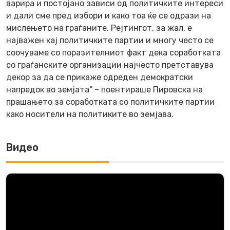
варира и постојано зависи од политичките интереси
и дали сме пред избори и како тоа ќе се одрази на
мислењето на граѓаните. Рејтингот, за жал, е
најважен кај политичките партии и многу често се
соочуваме со поразителниот факт дека соработката
со граѓанските организации најчесто претставува
декор за да се прикаже одреден демократски
напредок во земјата“ – поентираше Пировска на
прашањето за соработката со политичките партии
како носители на политиките во земјава.
Видео