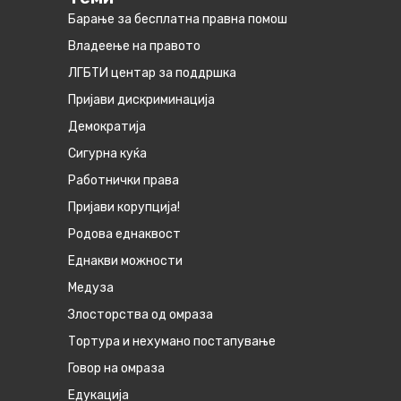
Барање за бесплатна правна помош
Владеење на правото
ЛГБТИ центар за поддршка
Пријави дискриминација
Демократија
Сигурна куќа
Работнички права
Пријави корупција!
Родова еднаквост
Eднакви можности
Медуза
Злосторства од омраза
Тортура и нехумано постапување
Говор на омраза
Едукација