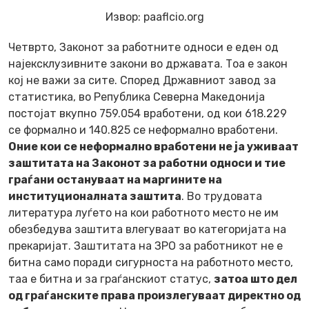
Извор:
paaflcio.org
Четврто
, Законот за работните односи е еден од
најексклузивните закони во државата. Тоа е закон
кој не важи за сите. Според Државниот завод за
статистика, во Република Северна Македонија
постојат вкупно 759.054 вработени, од кои 618.229
се формално и 140.825 се неформално вработени.
Оние кои се неформално вработени не ја уживаат
заштитата на Законот за работни односи и тие
граѓани остануваат на маргините на
институционалната заштита
. Во трудовата
литература луѓето на кои работното место не им
обезбедува заштита влегуваат во категоријата на
прекаријат. Заштитата на ЗРО за работникот не е
битна само поради сигурноста на работното место,
таа е битна и за граѓанскиот статус,
затоа што дел
од граѓанските права произлегуваат директно од