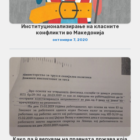
Институционализирање на класните
конфликти во Македонија
октомври 7, 2020
Како да ѝ верувам на правната држава која