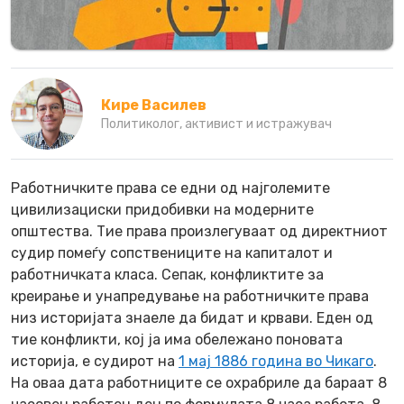
Кире Василев
Политиколог, активист и истражувач
Работничките права се едни од најголемите
цивилизациски придобивки на модерните
општества. Тие права произлегуваат од директниот
судир помеѓу сопствениците на капитaлот и
работничката класа. Сепак, конфликтите за
креирање и унапредување на работничките права
низ историјата знаеле да бидат и крвави. Еден од
тие конфликти, кој ја има обележано поновата
историја, е судирот на
1 мај 1886 година во Чикаго
.
На оваа дата работниците се охрабриле да бараат 8