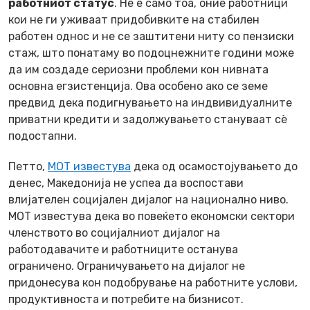
работниот статус
. Не е само тоа, оние работници
кои не ги уживаат придобивките на стабилен
работен однос и не се заштитени ниту со пензиски
стаж, што понатаму во подоцнежните години може
да им создаде сериозни проблеми кон нивната
основна егзистенција. Ова особено ако се земе
предвид дека подигнувањето на индвивидуалните
приватни кредити и задолжувањето стануваат сѐ
подостапни.
Петто
,
МОТ известува
дека од осамостојувањето до
денес, Македонија не успеа да воспостави
влијателен социјален дијалог на национално ниво.
МОТ известува дека во повеќето економски сектори
членството во социјалниот дијалог на
работодавачите и работниците останува
ограничено. Ограничувањето на дијалог не
придонесува кон подобрување на работните услови,
продуктивноста и потребите на бизнисот.