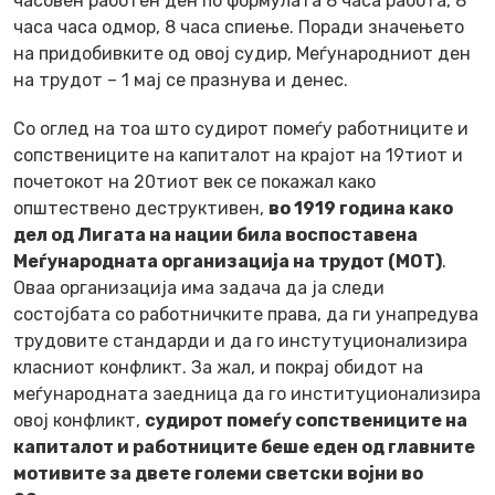
часовен работен ден по формулата
8 часа работа, 8
часа часа одмор, 8 часа спиење
. Поради значењето
на придобивките од овој судир, Меѓународниот ден
на трудот – 1 мај се празнува и денес.
Со оглед на тоа што судирот помеѓу работниците и
сопствениците на капиталот на крајот на 19тиот и
почетокот на 20тиот век се покажал како
општествено деструктивен,
во 1919 година како
дел од Лигата на нации била воспоставена
Меѓународната организација на трудот (МОТ)
.
Оваа организација има задача да ја следи
состојбата со работничките права, да ги унапредува
трудовите стандарди и да го инстутуционализира
класниот конфликт. За жал, и покрај обидот на
меѓународната заедница да го институционализира
овој конфликт,
судирот помеѓу сопствениците на
капиталот и работниците беше еден од главните
мотивите за двете големи светски војни во