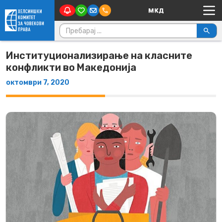
Main Navigation
Skip to content
Пребарувај за:
Институционализирање на класните
конфликти во Македонија
октомври 7, 2020