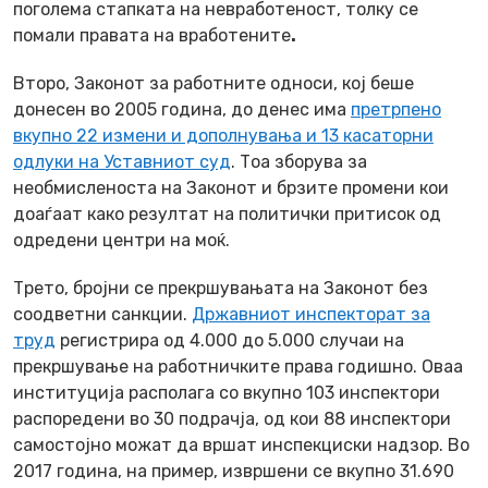
поголема стапката на невработеност, толку се
помали правата на вработените
.
Второ
, Законот за работните односи, кој беше
донесен во 2005 година, до денес има
претрпено
вкупно 22 измени и дополнувања и 13 касаторни
одлуки на Уставниот суд
. Тоа зборува за
необмисленоста на Законот и брзите промени кои
доаѓаат како резултат на политички притисок од
одредени центри на моќ.
Трето
, бројни се прекршувањата на Законот без
соодветни санкции.
Државниот инспекторат за
труд
регистрира од 4.000 до 5.000 случаи на
прекршување на работничките права годишно. Оваа
институција располага со вкупно 103 инспектори
распоредени во 30 подрачја, од кои 88 инспектори
самостојно можат да вршат инспекциски надзор. Во
2017 година, на пример, извршени се вкупно 31.690