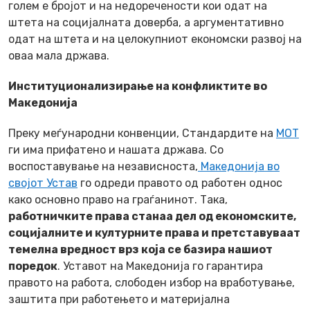
голем е бројот и на недоречености кои одат на
штета нa социјалната доверба, а аргументативно
одат на штета и на целокупниот економски развој на
оваа мала држава.
Институционализирање на конфликтите во
Македонија
Преку меѓународни конвенции, Стандардите на
МОТ
ги има прифатено и нашата држава. Со
воспоставување на независноста,
Македонија во
својот Устав
го одреди правото од работен однос
како основно право на граѓанинот. Така,
работничките права станаа дел од економските,
социјалните и културните права и претставуваат
темелна вредност врз која се базира нашиот
поредок
. Уставот на Македонија го гарантира
правото на работа, слободен избор на вработување,
заштита при работењето и материјална