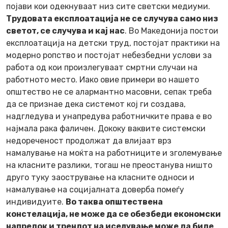
појави кои одекнуваат низ сите светски медиуми.
Трудовата експлоатација не се случува само низ
светот, се случува и кај нас
. Во Македонија постои
експлоатација на детски труд, постојат практики на
модерно ропство и постојат небезбедни услови за
работа од кои произлегуваат смртни случаи на
работното место. Иако овие примери во нашето
општество не се алармантно масовни, сепак треба
да се признае дека системот кој ги создава,
надгледува и унапредува работничките права е во
најмала рака фаличен. Дококу ваквите системски
недореченост продолжат да влијаат врз
намалување на моќта на работниците и зголемување
на класните разлики, тогаш не преостанува ништо
друго туку заострување на класните односи и
намалување на социјалната доверба помеѓу
индивидуите.
Во таква општествена
констелација, не може да се обезбеди економски
напредок и трендот на иселување може да биде