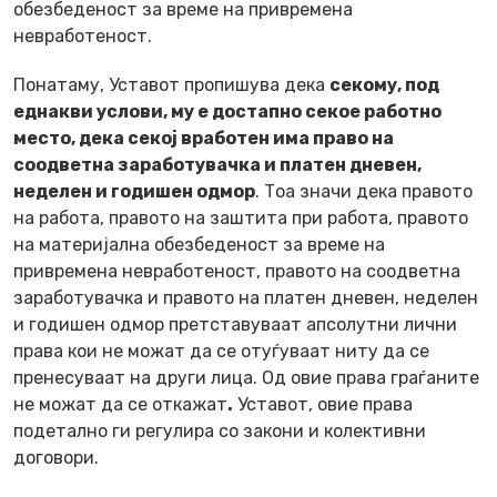
обезбеденост за време на привремена
невработеност.
Понатаму, Уставот пропишува дека
секому, под
еднакви услови, му е достапно секое работно
место, дека секој вработен има право на
соодветна заработувачка и платен дневен,
неделен и годишен одмор
. Тоа значи дека правото
на работа, правото на заштита при работа, правото
на материјална обезбеденост за време на
привремена невработеност, правото на соодветна
заработувачка и правото на платен дневен, неделен
и годишен одмор претставуваат апсолутни лични
права кои не можат да се отуѓуваат ниту да се
пренесуваат на други лица. Од овие права граѓаните
не можат да се откажат
.
Уставот, овие права
подетално ги регулира со закони и колективни
договори.