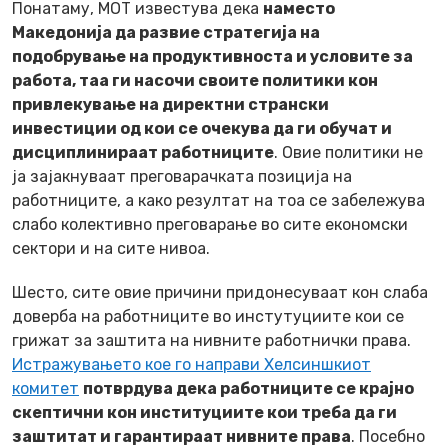
Пoнатаму, МОТ известува дека
наместо
Македонија да развие стратегија на
подобрување на продуктивноста и условите за
работа, таа ги насочи своите политики кон
привлекување на директни странски
инвестиции од кои се очекува да ги обучат и
дисциплинираат работниците
. Овие политики не
ја зајакнуваат преговарачката позиција на
работниците, а како резултат на тоа се забележува
слабо колективно преговарање во сите економски
сектори и на сите нивоа.
Шесто
, сите овие причини придонесуваат кон слаба
доверба на работниците во инстутуциите кои се
грижат за заштита на нивните работнички права.
Истражувањето кое го направи Хелсиншкиот
комитет
потврдува дека работниците се крајно
скептични кон институциите кои треба да ги
заштитат и гарантираат нивните права
. Посебно