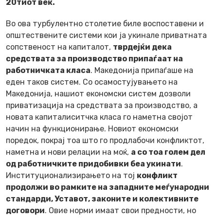
20тиот век.
Во ова турбулентно столетие биле воспоставени и
општествените системи кои ја укинале приватната
сопственост на капиталот,
тврдејќи дека
средствата за производство припаѓаат на
работничката класа
. Македонија припаѓаше на
еден таков систем. Со осамостујувањето на
Македонија, нашиот економски систем дозволи
приватизација на средствата за производство, а
новата капиталиситчка класа го наметна својот
начин на функционирање. Новиот економски
поредок, покрај тоа што го продлабочи конфликтот,
наметна и нови релации на моќ,
а со тоа голем дел
од работничките придобивки беа укинати
.
Институционализирањето на тој
конфликт
продолжи во рамките на западните меѓународни
стандарди, Уставот, законите и колективните
договори
. Овие норми имаат свои предности, но