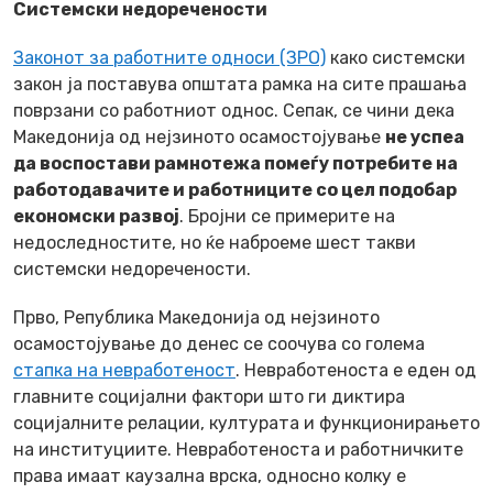
Системски недоречености
Законот за работните односи (ЗРО)
како системски
закон ја поставува општата рамка на сите прашања
поврзани со работниот однос. Сепак, се чини дека
Македонија од нејзиното осамостојување
не успеа
да воспостави рамнотежа помеѓу потребите на
работодавачите и работниците со цел подобар
економски развој
. Бројни се примерите на
недоследностите, но ќе наброеме шест такви
системски недоречености.
Прво
, Република Македонија oд нејзиното
осамостојување до денес се соочува со голема
стапка на невработеност
. Невработеноста е еден од
главните социјални фактори што ги диктира
социјалните релации, културата и функционирањето
на институциите. Невработеноста и работничките
права имаат каузална врска, односно колку е