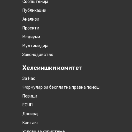
Соопштенија
Публикации
Анализи
Проекти
Медиуми
Мултимедија
Законодавство
Хелсиншки комитет
За Нас
Формулар за бесплатна правна помош
Повици
ЕСЧП
Донирај
Контакт
Услови за користење