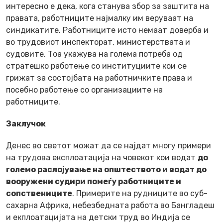
интересно е дека, кога станува збор за заштита на
правата, работниците најмалку им веруваат на
синдикатите. Работниците исто немаат доверба и
во трудовиот инспекторат, министерствата и
судовите. Тоа укажува на голема потреба од
стратешко работење со институциите кои се
грижат за состојбата на работничките права и
посебно работење со организациите на
работниците.
Заклучок
Денес во светот можат да се најдат многу примери
на трудова експлоатација на човекот кои водат
до
големо раслојување на општеството и водат до
вооружени судири помеѓу работниците и
сопствениците
. Примерите на рудниците во суб-
сахарна Африка, небезбедната работа во Бангладеш
и екплоатацијата на детски труд во Индија се