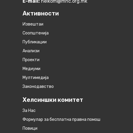
E-mail:
helkom@mhc.org.mk
Активности
Извештаи
Соопштенија
Публикации
Анализи
Проекти
Медиуми
Мултимедија
Законодавство
Хелсиншки комитет
За Нас
Формулар за бесплатна правна помош
Повици