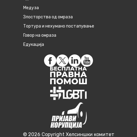
Медуза
Злосторства од омраза
Тортура и нехумано постапување
Говор на омраза
Едукација
© 2026 Copyright Хелсиншки комитет