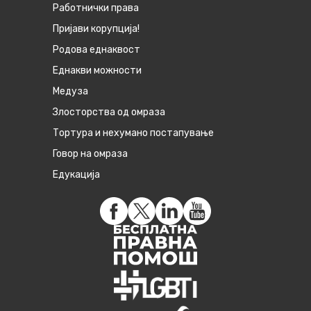
Работнички права
Пријави корупција!
Родова еднаквост
Eднакви можности
Медуза
Злосторства од омраза
Тортура и нехумано постапување
Говор на омраза
Едукација