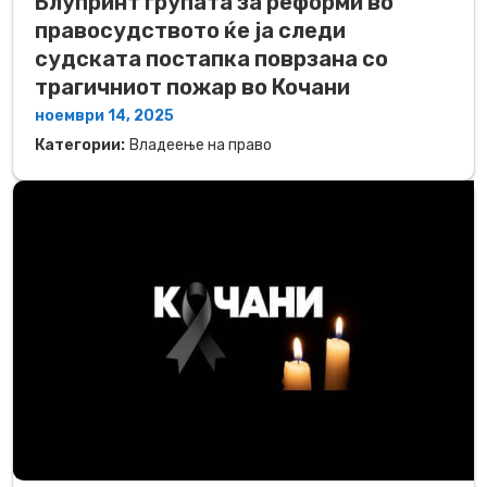
Блупринт групата за реформи во
правосудството ќе ја следи
судската постапка поврзана со
трагичниот пожар во Кочани
ноември 14, 2025
Категории:
Владеење на право