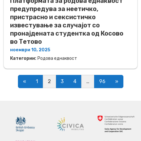
Платформата за родова еднаквост
предупредува за неетичко,
пристрасно и сексистичко
известување за случајот со
пронајдената студентка од Косово
во Тетово
ноември 10, 2025
Категории:
Родова еднаквост
Posts navigation
«
1
2
3
4
…
96
»