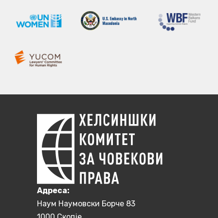
Aдреса:
Наум Наумовски Борче 83
1000 Скопје