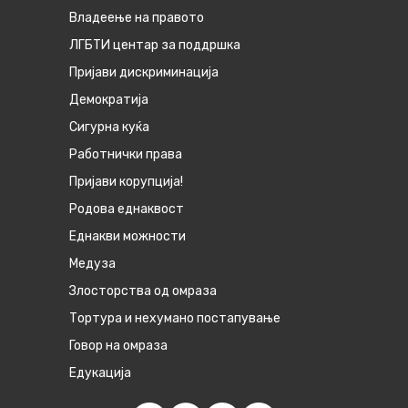
Владеење на правото
ЛГБТИ центар за поддршка
Пријави дискриминација
Демократија
Сигурна куќа
Работнички права
Пријави корупција!
Родова еднаквост
Eднакви можности
Медуза
Злосторства од омраза
Тортура и нехумано постапување
Говор на омраза
Едукација