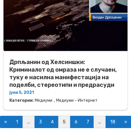
Дрпљанин од Хелсиншки:
Криминалот од омраза не е случаен,
туку е насилна манифестација на
поделби, стереотипи и предрасуди
јуни 5, 2021
,
Категории:
Медиуми
Медиуми – Интернет
Posts navigation
«
1
…
3
4
5
6
7
…
18
»