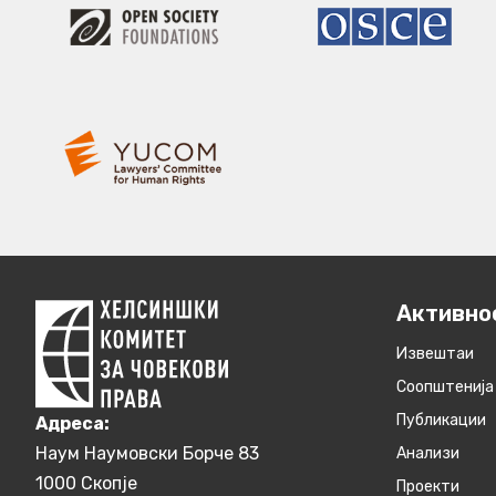
Активно
Извештаи
Соопштенија
Публикации
Aдреса:
Наум Наумовски Борче 83
Анализи
1000 Скопје
Проекти