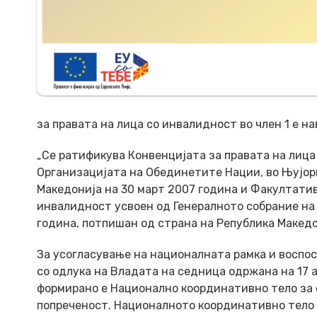
за правата на лица со инвалидност во член 1 е н
„Се ратификува Конвенцијата за правата на лица
Организацијата на Обединетите Нации, во Њујорк
Македонија на 30 март 2007 година и Факултатив
инвалидност усвоен од Генералното собрание на
година, потпишан од страна на Република Македон
За усогласување на националната рамка и воспо
со одлука на Владата на седница одржана на 17 ап
формирано е Национално координативно тело за 
попреченост. Националното координативно тело 