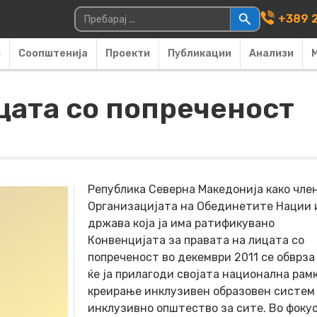
Main Navigati
Пребарувај за:
+389 2
и
Соопштенија
Проекти
Публикации
Анализи
цата со попреченост
Република Северна Македонија како чле
Организацијата на Обединетите Нации 
држава која ја има ратификувано
Конвенцијата за правата на лицата со
попреченост во декември 2011 се обврза
ќе ја прилагоди својата национална рамк
креирање инклузивен образовен систем
инклузивно општество за сите. Во фоку