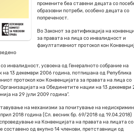
промените беа ставени децата со посеб
образовни потреби, особено децата со
попреченост.
Во Законот за ратификација на конвенц
за правата на лица со инвалидност и
факултативниот протокол кон Конвенци
аведено
 со инвалидност, усвоена од Генералното собрание на
 на 13 декември 2006 година, потпишана од Република
ниот протокол кон Конвенцијата за правата на лица со
 Организацијата на Обединетите нации на 13 декември
ија на 29 јули 2009 година“.
ставување на механизми за почитување на недискримин
рил 2018 година (Сл. весник бр. 69/2018 од 19.04.2018)
спроведување на Конвенцијата на правата на лицата со
е составено од вкупно 14 членови, претставници од