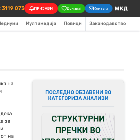
on
 3119 073
ПРИЈАВИ
Донирај
Контакт
Медиуми
Мултимедија
Повици
Законодавство
нка на
и
ПОСЛЕДНО ОБЈАВЕНИ ВО
КАТЕГОРИЈА АНАЛИЗИ
 дека
а за
 и
сот на