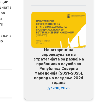
зации
цијата
 за
и
ги
Задача
во
Мониторинг на
спроведување на
стратегијата за развој на
пробациска служба во
Република Северна
Македонија (2021-2025),
период на следење 2024
година
јули 10, 2025