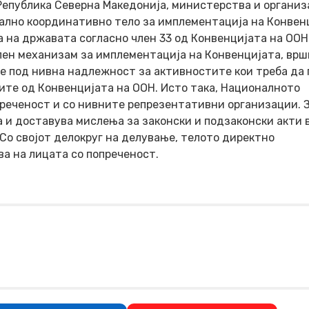
Република Северна Македонија, министерства и органи
ално координативно тело за имплементација на Конвен
а на државата согласно член 33 од Конвенцијата на ООН
лен механизам за имплементација на Конвенцијата, врш
 под нивна надлежност за активностите кои треба да 
ите од Конвенцијата на ООН. Исто така, Националното
преченост и со нивните репрезентативни организации. 
 и доставува мислења за законски и подзаконски акти 
 Со својот делокруг на делување, телото директно
а на лицата со попреченост.