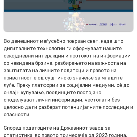
Во денешниот меѓусебно поврзан свет, каде што
дигиталните технологии ги оформуваат нашите
секојдневни интеракции и протокот на информации
со невидена брзина, разбирањето на важноста на
заштитата на личните податоци и правото на
приватност е од суштинско значење за младите
луѓе. Преку платформи за социјални медиуми, сè до
онлајн купување, поединците постојано
споделуваат лични информации, честопати без
целосно да ги разберат потенцијалните последици и
опасности.
Според податоците на Државниот завод за
статистика, во првото тримесечје од 2023 година,