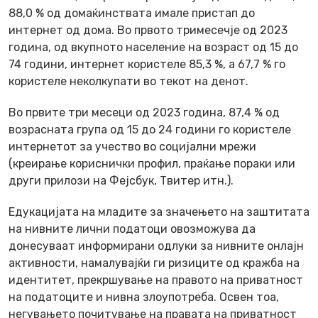
88,0 % од домаќинствата имале пристап до
интернет од дома. Во првото тримесечје од 2023
година, од вкупното население на возраст од 15 до
74 години, интернет користеле 85,3 %, а 67,7 % го
користеле неколкупати во текот на денот.
Во првите три месеци од 2023 година, 87,4 % од
возрасната група од 15 до 24 години го користеле
интернетот за учество во социјални мрежи
(креирање кориснички профил, праќање пораки или
други прилози на Фејсбук, Твитер итн.).
Едукацијата на младите за значењето на заштитата
на нивните лични податоци овозможува да
донесуваат информирани одлуки за нивните онлајн
активности, намалувајќи ги ризиците од кражба на
идентитет, прекршување на правото на приватност
на податоците и нивна злоупотреба. Освен тоа,
негувањето почитување на правата на приватност