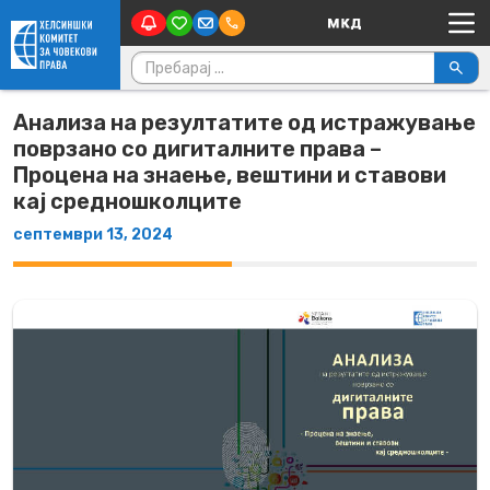
Main Navigation
Skip to content
Пребарувај за:
Анализа на резултатите од истражување
поврзано со дигиталните права –
Процена на знаење, вештини и ставови
кај средношколците
септември 13, 2024