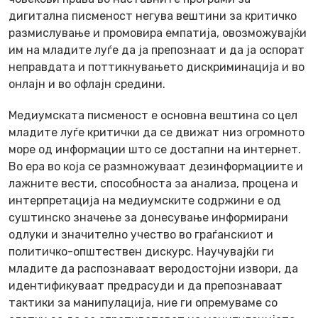
дигитална писменост негува вештини за критичко
размислување и промовира емпатија, овозможувајќи
им на младите луѓе да ја препознаат и да ја оспорат
неправдата и поттикнувањето дискриминација и во
онлајн и во офлајн средини.
Медиумската писменост е основна вештина со цел
младите луѓе критички да се движат низ огромното
море од информации што се достапни на интернет.
Во ера во која се размножуваат дезинформациите и
лажните вести, способноста за анализа, процена и
интерпретација на медиумските содржини е од
суштинско значење за донесување информирани
одлуки и значително учество во граѓанскиот и
политичко-општествен дискурс. Научувајќи ги
младите да распознаваат веродостојни извори, да
идентификуваат предрасуди и да препознаваат
тактики за манипулација, ние ги опремуваме со