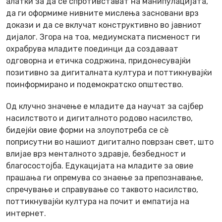
алатки за да се спротивстават на манипулацијата,
да ги оформиме нивните мислења засновани врз
докази и да се вклучат конструктивно во јавниот
дијалог. Згора на тоа, медиумската писменост ги
охрабрува младите поединци да создаваат
одговорна и етичка содржина, придонесувајќи
позитивно за дигиталната култура и поттикнувајќи
поинформирано и подемократско општество.
Од клучно значење е младите да научат за сајбер
насилството и дигиталното родово насилство,
бидејќи овие форми на злоупотреба се сè
поприсутни во нашиот дигитално поврзан свет, што
влијае врз менталното здравје, безбедност и
благосостојба. Едукацијата на младите за овие
прашања ги опремува со знаење за препознавање,
спречување и справување со таквото насилство,
поттикнувајќи култура на почит и емпатија на
интернет.