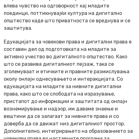
влева чувство на одговорност кај младите
поединци, поттикнувајќи култура на дигитално
општество каде што приватноста се вреднува и се
заштитува.
Едукацијата за човекови права и дигитални права е
составен дел од подготовката на младите за
активно учество во дигиталното општество. Како
што се развива дигиталниот пејзаж, така се
зголемуваат и етичките и правните размислувања
околу онлајн однесувањето и интеракцијата. Со
едукацијата на младите за нивните дигитални
права, како што се слободата на изразување,
пристапот до информации и заштитата од онлајн
вознемирување и надзор, им даваме знаење и
вештини да се залагаат за нивните права и со
доверба да се движат низ дигиталниот простор.
Дополнително, интегрирањето на образованието за
човекови права во наставните програми за