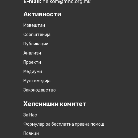
E-mail:
helkom@mhc.org.mk
Активности
Извештаи
Соопштенија
Публикации
Анализи
Проекти
Медиуми
Мултимедија
Законодавство
Хелсиншки комитет
За Нас
Формулар за бесплатна правна помош
Повици