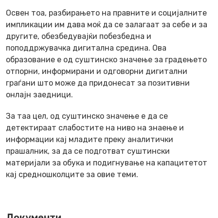
Освен тоа, разбирањето на правните и социјалните
импликации им дава моќ да се залагаат за себе и за
другите, обезбедувајќи побезбедна и
поподдржувачка дигитална средина. Ова
образование е од суштинско значење за градењето
отпорни, информирани и одговорни дигитални
граѓани што може да придонесат за позитивни
онлајн заедници.
За таа цел, од суштинско значење е да се
детектираат слабостите на ниво на знаење и
информации кај младите преку аналитички
прашалник, за да се подготват суштински
материјали за обука и подигнување на капацитетот
кај средношколците за овие теми.
Документи