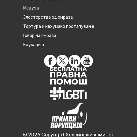
Медуза
Злосторства од омраза
Тортура и нехумано постапување
Говор на омраза
Едукација
© 2026 Copyright Хелсиншки комитет