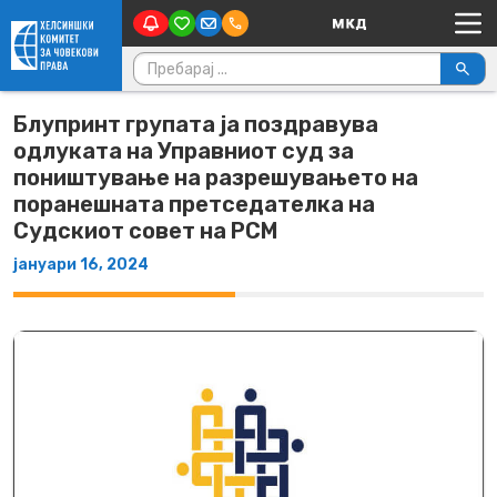
Main Navigation
Skip to content
Пребарувај за:
Блупринт групата ја поздравува
одлуката на Управниот суд за
поништување на разрешувањето на
поранешната претседателка на
Судскиот совет на РСМ
јануари 16, 2024