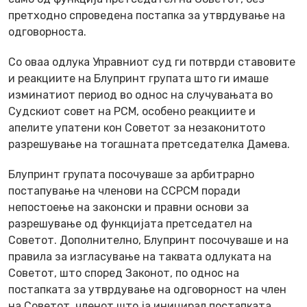
претходно спроведена постапка за утврдување на
одговорноста.
Со оваа одлука Управниот суд ги потврди ставовите
и реакциите на Блупринт групата што ги имаше
изминатиот период во однос на случувањата во
Судскиот совет на РСМ, особено реакциите и
апелите упатени кон Советот за незаконитото
разрешување на тогашната претседателка Дамева.
Блупринт групата посочуваше за арбитрарно
постапување на членови на ССРСМ поради
непостоење на законски и правни основи за
разрешување од функцијата претседател на
Советот. Дополнително, Блупринт посочуваше и на
правила за изгласување на таквата одлуката на
Советот, што според Законот, по однос на
постапката за утврдување на одговорност на член
на Советот членот што ја иницирал постапката