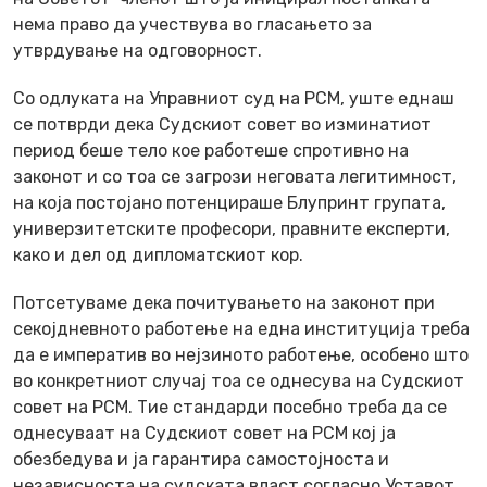
нема право да учествува во гласањето за
утврдување на одговорност.
Со одлуката на Управниот суд на РСМ, уште еднаш
се потврди дека Судскиот совет во изминатиот
период беше тело кое работеше спротивно на
законот и со тоа се загрози неговата легитимност,
на која постојано потенцираше Блупринт групата,
универзитетските професори, правните експерти,
како и дел од дипломатскиот кор.
Потсетуваме дека почитувањето на законот при
секојдневното работење на една институција треба
да е императив во нејзиното работење, особено што
во конкретниот случај тоа се однесува на Судскиот
совет на РСМ. Тие стандарди посебно треба да се
однесуваат на Судскиот совет на РСМ кој ја
обезбедува и ја гарантира самостојноста и
независноста на судската власт согласно Уставот