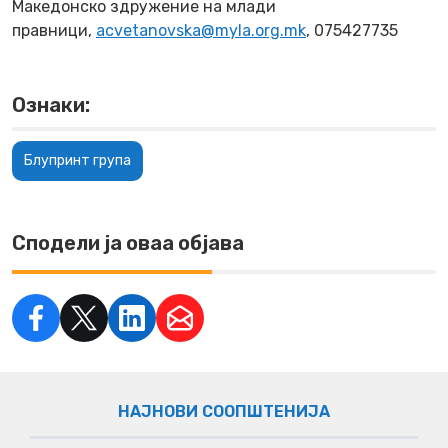
Македонско здружение на млади
правници,
acvetanovska@myla.org.mk
, 075427735
Ознаки:
Блупринт група
Сподели ја оваа објава
НАЈНОВИ СООПШТЕНИЈА