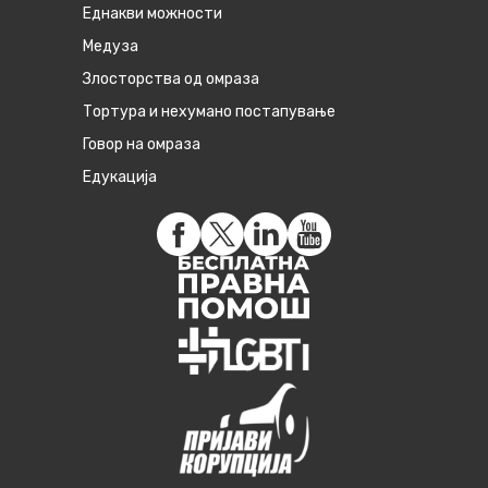
Eднакви можности
Медуза
Злосторства од омраза
Тортура и нехумано постапување
Говор на омраза
Едукација