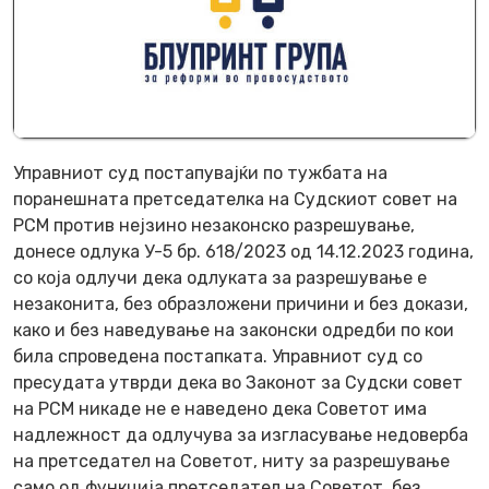
Управниот суд постапувајќи по тужбата на
поранешната претседателка на Судскиот совет на
РСМ против нејзино незаконско разрешување,
донесе одлука У-5 бр. 618/2023 од 14.12.2023 година,
со која одлучи дека одлуката за разрешување е
незаконита, без образложени причини и без докази,
како и без наведување на законски одредби по кои
била спроведена постапката. Управниот суд со
пресудата утврди дека во Законот за Судски совет
на РСМ никаде не е наведено дека Советот има
надлежност да одлучува за изгласување недоверба
на претседател на Советот, ниту за разрешување
само од функција претседател на Советот, без