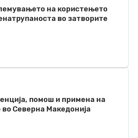
олемувањето на користењето
ренатрупаноста во затворите
енција, помош и примена на
о во Северна Македонија