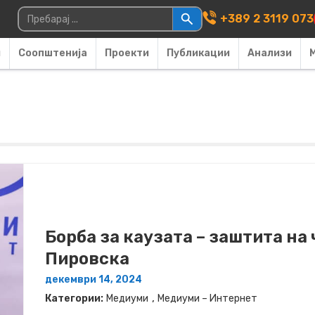
Main Navigati
Пребарувај за:
+389 2 3119 073
и
Соопштенија
Проекти
Публикации
Анализи
Борба за каузата – заштита на
Пировска
декември 14, 2024
,
Категории:
Медиуми
Медиуми – Интернет