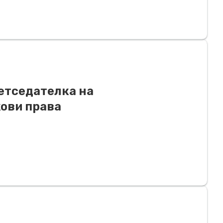
ретседателка на
ови права