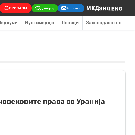
on
ПРИЈАВИ
Донирај
Контакт
Медиуми
Мултимедија
Повици
Законодавство
 човековите права со Уранија