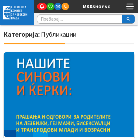
Main Navigation
Skip to content
Пребарувај за:
Категорија:
Публикации