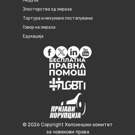
Медуза
Злосторства од омраза
Тортура и нехумано постапување
Говор на омраза
Едукација
© 2026 Copyright Хелсиншки комитет
за човекови права