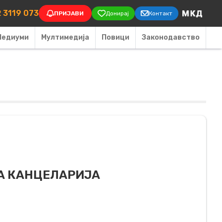
on
 3119 073
ПРИЈАВИ
Донирај
Контакт
Медиуми
Мултимедија
Повици
Законодавство
НА КАНЦЕЛАРИЈА