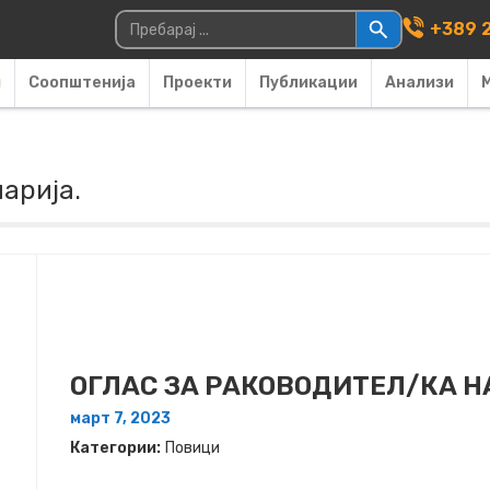
Main Navigati
Пребарувај за:
+389 2
и
Соопштенија
Проекти
Публикации
Анализи
арија.
ОГЛАС ЗА РАКОВОДИТЕЛ/КА 
март 7, 2023
Категории:
Повици