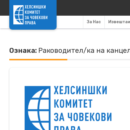
Skip to content
За Нас
Извешта
Ознака:
Раководител/ка на канцел