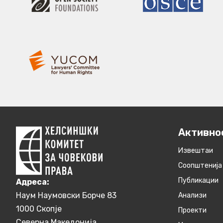
Активно
Извештаи
Соопштенија
Публикации
Aдреса:
Наум Наумовски Борче 83
Анализи
1000 Скопје
Проекти
Северна Македонија