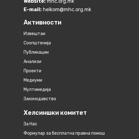
Website:
mhc.org.mk
E-mail:
helkom@mhc.org.mk
Активности
Извештаи
Соопштенија
Публикации
Анализи
Проекти
Медиуми
Мултимедија
Законодавство
Хелсиншки комитет
За Нас
Формулар за бесплатна правна помош