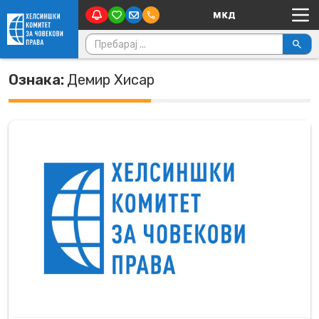
Main Navigation
Skip to content
Пребарувај за:
Ознака:
Демир Хисар