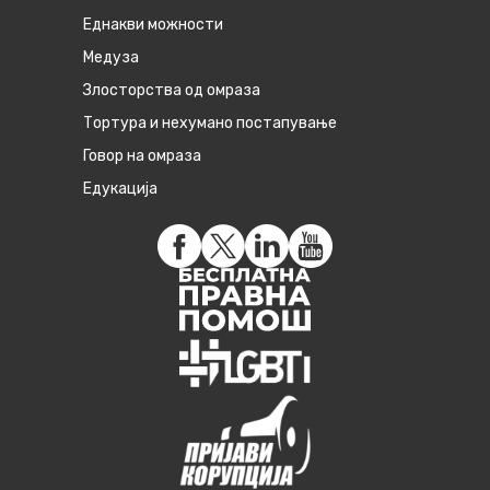
Eднакви можности
Медуза
Злосторства од омраза
Тортура и нехумано постапување
Говор на омраза
Едукација