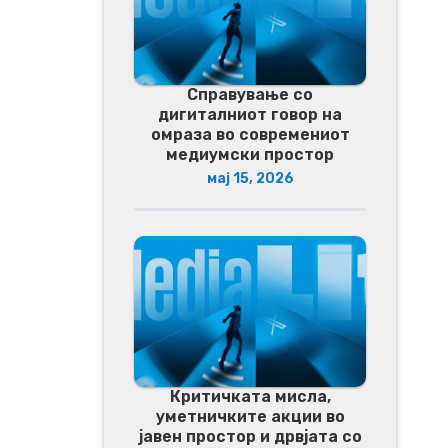
Справување со
дигиталниот говор на
омраза во современиот
медиумски простор
мај 15, 2026
Критичката мисла,
уметничките акции во
јавен простор и дрвјата со