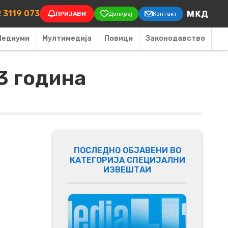
on
 3119 073
ПРИЈАВИ
Донирај
Контакт
Медиуми
Мултимедија
Повици
Законодавство
3 година
ПОСЛЕДНО ОБЈАВЕНИ ВО
КАТЕГОРИЈА СПЕЦИЈАЛНИ
ИЗВЕШТАИ