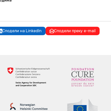
година
Сподели на LinkedIn
Сподели преку e-mail