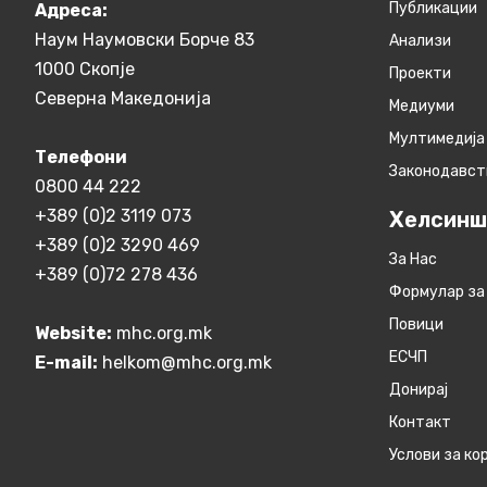
Публикации
Aдреса:
Наум Наумовски Борче 83
Анализи
1000 Скопје
Проекти
Северна Македонија
Медиуми
Мултимедија
Телефони
Законодавст
0800 44 222
+389 (0)2 3119 073
Хелсинш
+389 (0)2 3290 469
За Нас
+389 (0)72 278 436
Формулар за
Повици
Website:
mhc.org.mk
ЕСЧП
E-mail:
helkom@mhc.org.mk
Донирај
Контакт
Услови за к