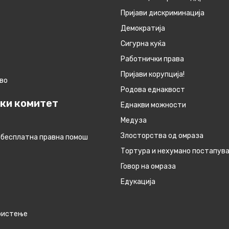
Пријави дискриминација
Демократија
Сигурна куќа
Работнички права
Пријави корупција!
во
Родова еднаквост
ки комитет
Eднакви можности
Медуза
Злосторства од омраза
 бесплатна правна помош
Тортура и нехумано постапув
Говор на омраза
Едукација
ористење