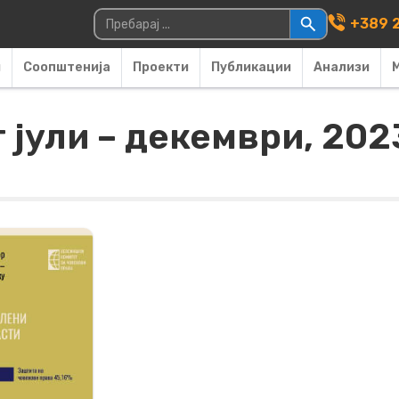
Main Navigati
Пребарувај за:
+389 2
и
Соопштенија
Проекти
Публикации
Анализи
 јули – декември, 202