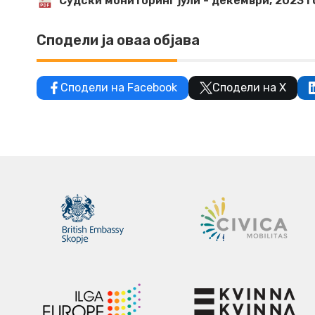
Судски мониторинг јули - декември, 2023 
Сподели ја оваа објава
Сподели на Facebook
Сподели на X