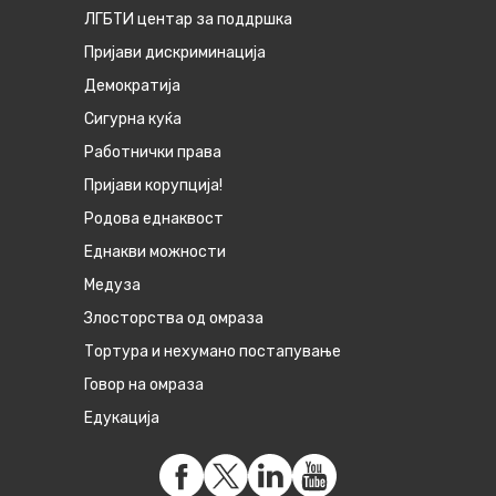
ЛГБТИ центар за поддршка
Пријави дискриминација
Демократија
Сигурна куќа
Работнички права
Пријави корупција!
Родова еднаквост
Eднакви можности
Медуза
Злосторства од омраза
Тортура и нехумано постапување
Говор на омраза
Едукација