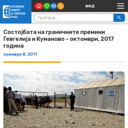
Main Navigation
Skip to content
Пребарувај за:
Состојбата на граничните премини
Гевгелија и Куманово – октомври, 2017
година
ноември 8, 2017