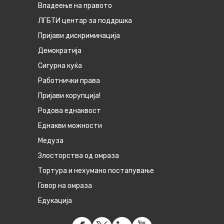
Владеење на правото
ЛГБТИ центар за поддршка
Пријави дискриминација
Демократија
Сигурна куќа
Работнички права
Пријави корупција!
Родова еднаквост
Eднакви можности
Медуза
Злосторства од омраза
Тортура и нехумано постапување
Говор на омраза
Едукација