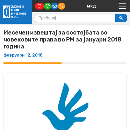
Main Navigation
Skip to content
Пребарувај за:
Месечен извештај за состојбата со
човековите права во РМ за јануари 2018
година
февруари 12, 2018