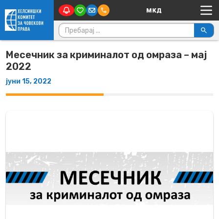
Main Navigation
Skip to content
Пребарувај за:
Месечник за криминалот од омраза – мај
2022
јуни 15, 2022