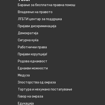
Барање за бесплатна правна помош
Владеење на правото
ЛГБТИ центар за поддршка
Пријави дискриминација
Демократија
Сигурна куќа
Работнички права
Пријави корупција!
Родова еднаквост
Eднакви можности
Медуза
Злосторства од омраза
Тортура и нехумано постапување
Говор на омраза
Едукација