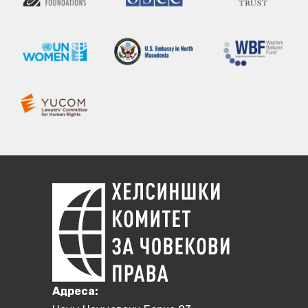
Aдреса: