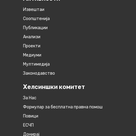
Извештаи
Соопштенија
Публикации
Анализи
Проекти
Медиуми
Мултимедија
Законодавство
Хелсиншки комитет
За Нас
Формулар за бесплатна правна помош
Повици
ЕСЧП
Донирај