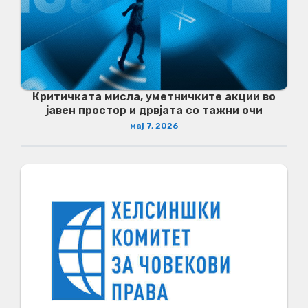
Критичката мисла, уметничките акции во
јавен простор и дрвјата со тажни очи
мај 7, 2026