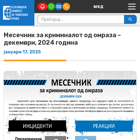
Main Navigation
Skip to content
Пребарувај за:
Месечник за криминалот од омраза –
декември, 2024 година
јануари 17, 2025