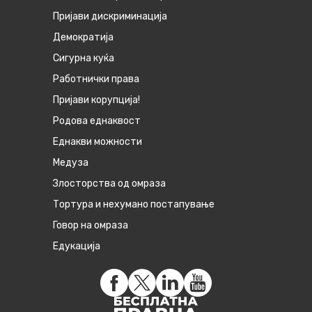
Пријави дискриминација
Демократија
Сигурна куќа
Работнички права
Пријави корупција!
Родова еднаквост
Eднакви можности
Медуза
Злосторства од омраза
Тортура и нехумано постапување
Говор на омраза
Едукација