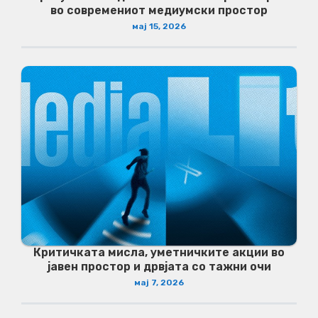
во современиот медиумски простор
мај 15, 2026
Критичката мисла, уметничките акции во
јавен простор и дрвјата со тажни очи
мај 7, 2026