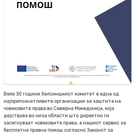
Веќе 30 години Хелсиншкиот комитет е една од
најпрепознатливите организации за заштита на
човековите права во Северна Македонија, која
дејствува во низа области што директно ги
засегнуваат човековите права, а нашиот сервис за
бесплатна правна помош согласно Законот за