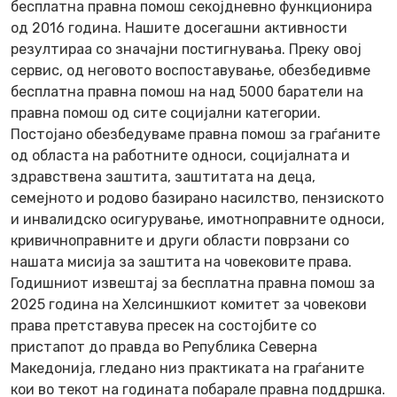
бесплатна правна помош секојдневно функционира
од 2016 година. Нашите досегашни активности
резултираа со значајни постигнувања. Преку овој
сервис, од неговото воспоставување, обезбедивме
бесплатна правна помош на над 5000 баратели на
правна помош од сите социјални категории.
Постојано обезбедуваме правна помош за граѓаните
од областа на работните односи, социјалната и
здравствена заштита, заштитата на деца,
семејното и родово базирано насилство, пензиското
и инвалидско осигурување, имотноправните односи,
кривичноправните и други области поврзани со
нашата мисија за заштита на човековите права.
Годишниот извештај за бесплатна правна помош за
2025 година на Хелсиншкиот комитет за човекови
права претставува пресек на состојбите со
пристапот до правда во Република Северна
Македонија, гледано низ практиката на граѓаните
кои во текот на годината побарале правна поддршка.