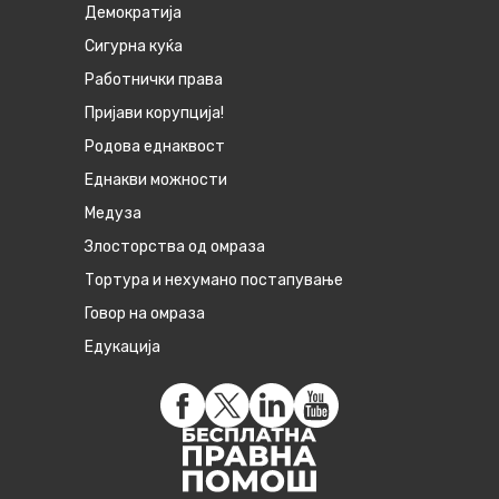
Демократија
Сигурна куќа
Работнички права
Пријави корупција!
Родова еднаквост
Eднакви можности
Медуза
Злосторства од омраза
Тортура и нехумано постапување
Говор на омраза
Едукација