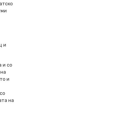
атско
уми
ц и
 и со
 на
то и
со
ата на