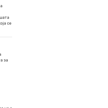
за
ашата
оја сe
а
а за