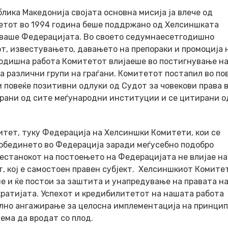
лика Македонија својата основна мисија ја влече од
етот во 1994 година беше поддржано од Хелсиншката
уваше Федерацијата. Во своето седумнаесетгодишно
т, известувањето, давањето на препораки и промоција 
огодишна работа Комитетот влијаеше во постигнување н
а различни групи на граѓани. Комитетот постапил во по
 и повеќе позитивни одлуки од Судот за човекови права 
рани од сите меѓународни институции и се цитирани о
тет, туку Федерација на Хелсиншки Комитети, кои се
 обединето во Федерација заради меѓусебно подобро
естанокот на постоењето на Федерацијата не влијае на
 кој е самостоен правен субјект. Хелсиншкиот Комитет
е и ќе постои за заштита и унапредување на правата н
кратијата. Успехот и кредибилитетот на нашата работа
лно ангажирање за целосна имплементација на принцип
ема да вродат со плод.