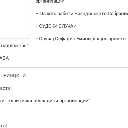
организации“
– За кого работи македонското Собрани
– СУДСКИ СЛУЧАИ
– Случај Сефадин Емини, крајно време е
а надлежност
РАВА
Е ПРИНЦИПИ
аста!
тите критички невладини организации“
та!