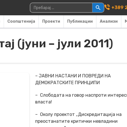
Main Navigati
Пребарувај за:
+389 2
и
Соопштенија
Проекти
Публикации
Анализи
ј (јуни – јули 2011)
– ЈАВНИ НАСТАНИ И ПОВРЕДИ НА
ДЕМОКРАТСКИТЕ ПРИНЦИПИ
– Слободата на говор наспроти интерес
власта!
– Околу проектот „Дискредитација на
преостанатите критички невладини