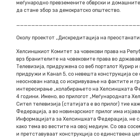
меѓународно превземените обврски и домашните 
да стане збор за демократско општество.
_________________________________
Околу проектот „Дискредитација на преостанати
Хелсиншкиот Комитет за човекови права на Репуб
врз бранителите на човековите права во држава
Телевизија, придружена со веб порталот Курир и 
придружи и Канал 5, со невешта конструкција се
неоснован напад со искривување на фактите и г
интересирање „колабирањето на Хелсиншката Фед
4 години. Имено, во прилогот „Меѓународната Хелс
Сител телевизија (статијата е во прилог) тие к
Федерација, а во новинарскиот прилог има изјав
Информацијата за Хелсиншката Федерација, не са
како тема во вестите на овој медиум. Со ова сос
и претставуваат конструкција со единствена цел