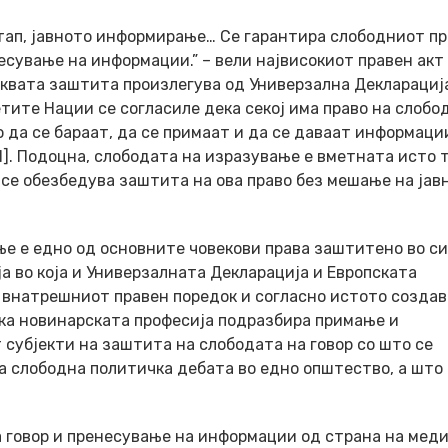
стап, јавното информирање… Се гарантира слободниот п
сување на информации.” – вели највисокиот правен акт
ваквата заштита произлегува од Универзална Декларациј
тите Нации се согласиле дека секој има право на слобо
 да се бараат, да се примаат и да се даваат информаци
1]. Подоцна, слободата на изразување е вметната исто т
 се обезбедува заштита на ова право без мешање на јав
ње е едно од основните човекови права заштитено во с
а во која и Универзалната Декларација и Европската
а внатрешниот правен поредок и согласно истото созда
ека новинарската професија подразбира примање и
субјекти на заштита на слободата на говор со што се
а слободна политичка дебата во едно општество, а што 
а говор и пренесување на информации од страна на мед