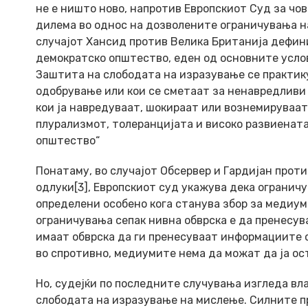
не е ништо ново, напротив Европскиот Суд за чо
дилема во однос на дозволените ограничувања на
случајот Хансид против Велика Британија дефини
демократско општество, еден од основните услови
Заштита на слободата на изразување се практику
одобрување или кои се сметаат за ненавредливи
кои ја навредуваат, шокираат или вознемируваат
плурализмот, толеранцијата и високо развиената
општество“
Понатаму, во случајот Обсервер и Гардијан проти
одлуки[3], Европскиот суд укажува дека огранич
определени особено кога станува збор за медиум
ограничувања сепак нивна обврска е да пренесу
имаат обврска да ги пренесуваат информациите од
во спротивно, медиумите нема да можат да ја ос
Но, судејќи по последните случувања изгледа вл
слободата на изразување на мислење. Силните п