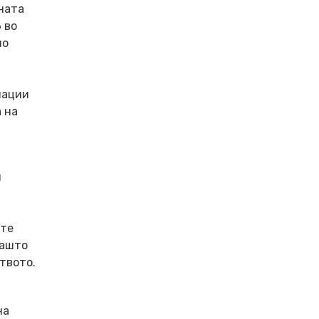
лната
 во
но
мации
 на
и
ите
Зашто
твото.
на