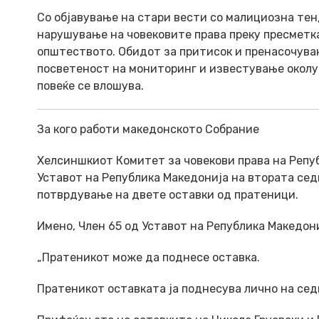
Со објавување на стари вести со малициозна те
нарушување на човековите права преку пресметка
општеството. Обидот за притисок и пренасочува
посветеност на мониторинг и известување околу 
повеќе се влошува.
За кого работи македонското Собрание
Хелсиншкиот Комитет за човекови права на Репуб
Уставот на Република Македонија на втората сед
потврдување на двете оставки од пратеници.
Имено, Член 65 од Уставот на Република Македон
„Пратеникот може да поднесе оставка.
Пратеникот оставката ја поднесува лично на сед