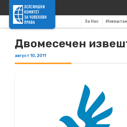
Skip to content
За Нас
Извешта
Двомесечен извешта
август 10, 2011