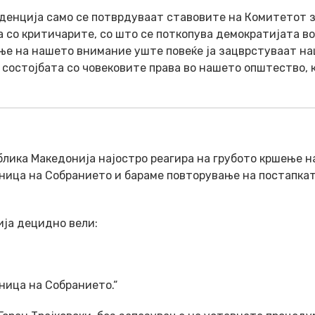
нденција само се потврдуваат ставовите на Комитетот 
 со критичарите, со што се поткопува демократијата во
ње на нашето внимание уште повеќе ја зацврстуваат н
состојбата со човековите права во нашето општество, к
лика Македонија најостро реагира на грубото кршење н
ница на Собранието и бараме повторување на постапкат
ија децидно вели:
ница на Собранието.“