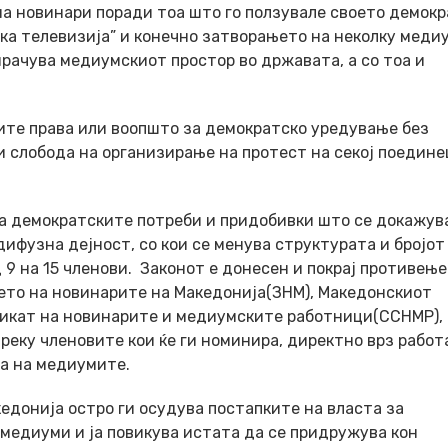
 новинари поради тоа што го ползувале своето демокр
ска телевизија” и конечно затворањето на неколку меди
мрачува медиумскиот простор во државата, а со тоа и
ите права или воопшто за демократско уредување без
 слобода на организирање на протест на секој поедине
 за демократските потреби и придобивки што се докажува
ифузна дејност, со кои се менува структурата и бројот
9 на 15 членови. Законот е донесен и покрај противење
ето на новинарите на Македонија(ЗНМ), Македонскиот
икат на новинарите и медиумските работници(ССНМР), 
преку членовите кои ќе ги номинира, директно врз работ
та на медиумите.
едонија остро ги осудува постапките на власта за
медиуми и ја повикува истата да се придружува кон