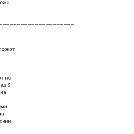
може
_____________________
исокот
от на
ед 3-
 на
ими.
на
точни