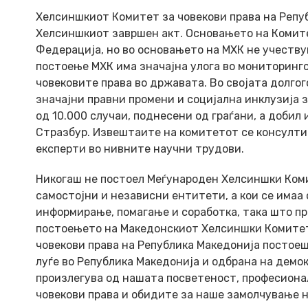
Хелсиншкиот Комитет за човекови права на Репуб
Хелсиншкиот завршен акт. Основањето на Комит
Федерација, но во основањето на МХК не учеств
постоење МХК има значајна улога во мониторинго
човековите права во државата. Во својата долг
значајни правни промени и социјална инклузија з
од 10.000 случаи, поднесени од граѓани, а добил
Стразбур. Извештаите на комитетот се консулти
експерти во нивните научни трудови.
Никогаш не постоел Меѓународен Хелсиншки Коми
самостојни и независни ентитети, а кои се имаа
информирање, помагање и соработка, така што пр
постоењето на Македонскиот Хелсиншки Комитет,
човекови права на Република Македонија постоеш
луѓе во Република Македонија и одбрана на демо
произлегува од нашата посветеност, професиона
човекови права и обидите за наше замолчување н