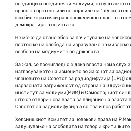
поединци и поединечни медиуми, отпуштањето на
право на протест или се појавиле на “непријател
кои биле критички расположени кон власта го по
демократијата во истата.
Не може да стане збор за почитување на човеков
постоење на слобода на изразување на мислење и
особено на медиумите во државата.
За жал, се поочигледно е дека власта нема слух
изгласувањето на измените во Законот за радиод
членовите на Советот за радиодифузија (СРД) од 
изразената загриженост од страна на Здружени
институт за медиуми(МИМ) и Самостојниот синд
што се отвори нова врата за влијание на власта 
Советот за радиодифузија а со тоа и врз работа
Хелсиншкиот Комитет за човекови права на Р.Мак
задушување на слободата на говор и критичките 