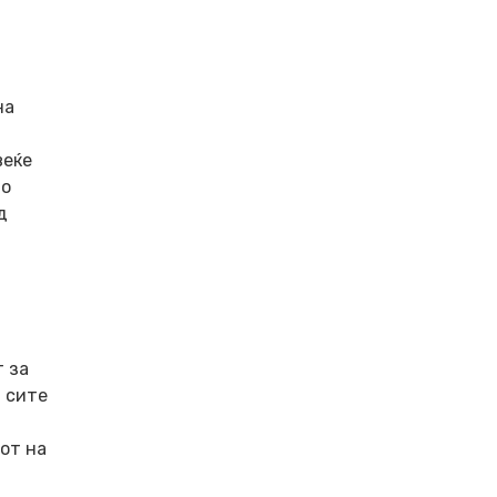
на
а
веќе
во
д
 за
а сите
от на