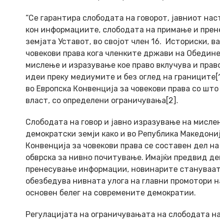
“Се гарантира слободата на говорот, јавниот на
кон информациите, слободата на примање и прене
земјата Уставот, во својот член 16. Историски, 
човекови права кога членките држави на Обедине
мислење и изразување кое право вклучува и право
идеи преку медиумите и без оглед на границите[
во Европска Конвенција за човекови права со што
власт, со определени ограничувања[2].
Слободата на говор и јавно изразување на мисле
демократски земји како и во Република Македониј
Конвенција за човекови права се составен дел н
обврска за нивно почитување. Имајќи предвид д
пренесување информации, новинарите стануваат 
обезбедува нивната улога на главни промотори н
основен белег на современите демократии.
Регулацијата на ограничувањата на слободата н