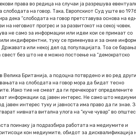
векови права во редица на случаи ја разрешува евентуа
 слободата на говор. Така, Европскиот Суд уште во 1976
ра дека “слободата на говор претставува основа на ед
 на неговиот прогрес и за развитокот на секој човек.
ва не само за информации или идеи кои се примаат со
 или индиферентни, туку се применува и за оние инфор
 Државата или некој дел од популацијата. Тоа се барања
 свест без што не е можно постоење на “демократско
в Велика Британија, а подоцна потврдено и во ред друг
увањата на слободата на говор мора да бидат тесно
ите. Иако тие не смеат да ги пречекорат определените
ваат информации од јавен интерес. Не само што медиум
 јавен интерес туку и јавноста има право да ги знае. 
тварат нивната витална улога на “куче чувар” во општес
аста поинаку ја подразбира работата на медиумите и
ритисоци кон медиумите, обидот за дисквалификација 