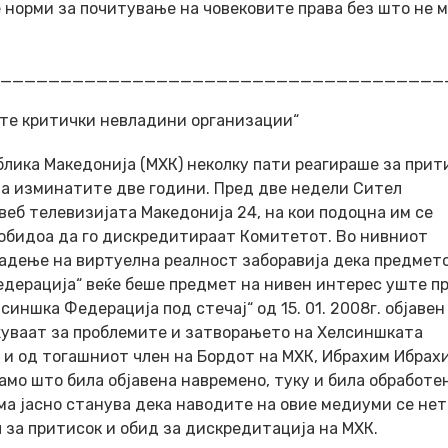
норми за почитување на човековите права без што не 
_____________________________________
те критички невладини организации“
лика Македонија (МХК) неколку пати реагираше за прит
ва изминатите две години. Пред две недели Сител
веб телевизијата Македонија 24, на кои подоцна им се
 обидоа да го дискредитираат Комитетот. Во нивниот
радење на виртуелна реалност заборавија дека предмет
ерација“ веќе беше предмет на нивен интерес уште пр
иншка Федерација под стечај“ од 15. 01. 2008г. објавен
ажуваат за проблемите и затворањето на Хелсиншката
а и од тогашниот член на Бордот на МХК, Ибрахим Ибрах
мо што била објавена навремено, туку и била обработе
ема јасно станува дека наводите на овие медиуми се не
 за притисок и обид за дискредитација на МХК.