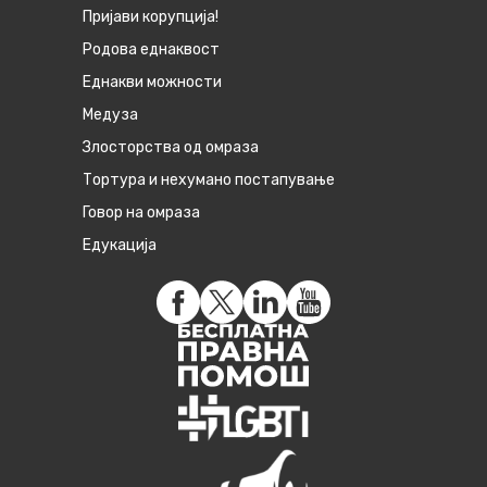
Пријави корупција!
Родова еднаквост
Eднакви можности
Медуза
Злосторства од омраза
Тортура и нехумано постапување
Говор на омраза
Едукација