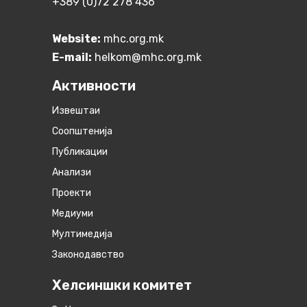
+389 (0)72 278 436
Website:
mhc.org.mk
E-mail:
helkom@mhc.org.mk
Активности
Извештаи
Соопштенија
Публикации
Анализи
Проекти
Медиуми
Мултимедија
Законодавство
Хелсиншки комитет