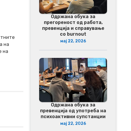
Одржана обука за
прегореност од работа,
превенција и справување
со burnout
атните
мај 22, 2026
а на
е на
Одржана обука за
превенција од употреба на
психоактивни супстанции
мај 22, 2026