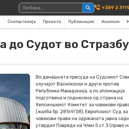
Main Navigati
Пребарувај за:
+389 2 311
и
Соопштенија
Проекти
Публикации
Анализи
а до Судот во Стразб
Во денешната пресуда на Судскиот Сов
случајот Василкоски и други против
Република Македонија, а по апликација
подготвена и поднесена од страна на
Хелсиншкиот Комитет за човекови прав
(жалба бр. 28169/08), Европскиот Суд за
човекови права на одржаната јавна сед
утврдил Повреда на Член 5 ст.3 (право н