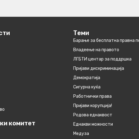
сти
Теми
Барање за бесплатна правна 
Владеење на правото
ЛГБТИ центар за поддршка
Пријави дискриминација
Демократија
Сигурна куќа
Работнички права
Пријави корупција!
во
Родова еднаквост
ки комитет
Eднакви можности
Медуза