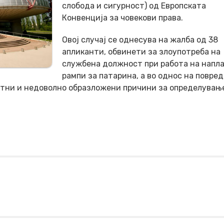
слобода и сигурност) од Европската
Конвенција за човекови права.
Овој случај се однесува на жалба од 38
апликанти, обвинети за злоупотреба на
службена должност при работа на напл
рампи за патарина, а во однос на повред
етни и недоволно образложени причини за определувањ