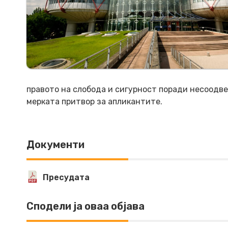
правото на слобода и сигурност поради несоодв
мерката притвор за апликантите.
Документи
Пресудата
Сподели ја оваа објава