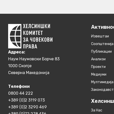
Активно
Извештаи
Соопштенија
Публикации
Aдреса:
Наум Наумовски Борче 83
Анализи
1000 Скопје
Проекти
Северна Македонија
Медиуми
Мултимедија
Телефони
Законодавст
0800 44 222
+389 (0)2 3119 073
Хелсинш
+389 (0)2 3290 469
За Нас
+389 (0)72 278 436