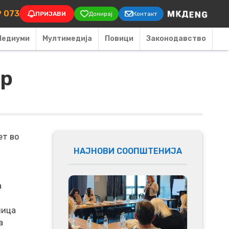
on
9 073
ПРИЈАВИ
Донирај
Контакт
Медиуми
Мултимедија
Повици
Законодавство
ур
ет во
НАЈНОВИ СООПШТЕНИЈА
а
ница
а