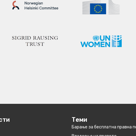
сти
Теми
Барање за бесплатна правна 