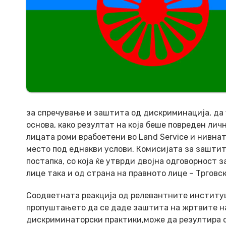
за спречување и заштита од дискриминација, да
основа, како резултат на која беше повреден ли
лицата роми врабоетени во Land Service и нивна
место под еднакви услови. Комисијата за зашти
постапка, со која ќе утврди двојна одговорност 
лице така и од страна на правното лице – Трговс
Соодветната реакција од релевантните институц
пропуштањето да се даде заштита на жртвите на
дискриминаторски практики,може да резултира с