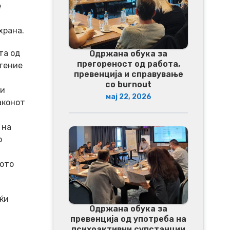
е
а
храна.
та од
Одржана обука за
прегореност од работа,
штение
превенција и справување
со burnout
 и
мај 22, 2026
аконот
 на
о
ното
ќи
Одржана обука за
превенција од употреба на
психоактивни супстанции