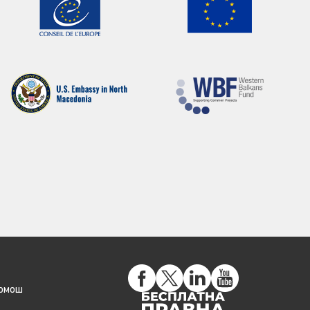
помош