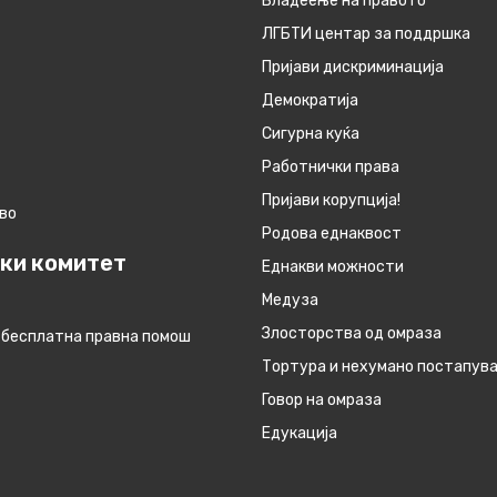
Владеење на правото
ЛГБТИ центар за поддршка
Пријави дискриминација
Демократија
Сигурна куќа
Работнички права
Пријави корупција!
во
Родова еднаквост
ки комитет
Eднакви можности
Медуза
Злосторства од омраза
 бесплатна правна помош
Тортура и нехумано постапув
Говор на омраза
Едукација