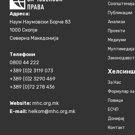
Соопштенија
Публикации
Aдреса:
Наум Наумовски Борче 83
Анализи
1000 Скопје
Проекти
Северна Македонија
Медиуми
Мултимедија
Телефони
Законодавст
0800 44 222
+389 (0)2 3119 073
Хелсинш
+389 (0)2 3290 469
За Нас
+389 (0)72 278 436
Формулар за
Повици
Website:
mhc.org.mk
ЕСЧП
E-mail:
helkom@mhc.org.mk
Донирај
Контакт