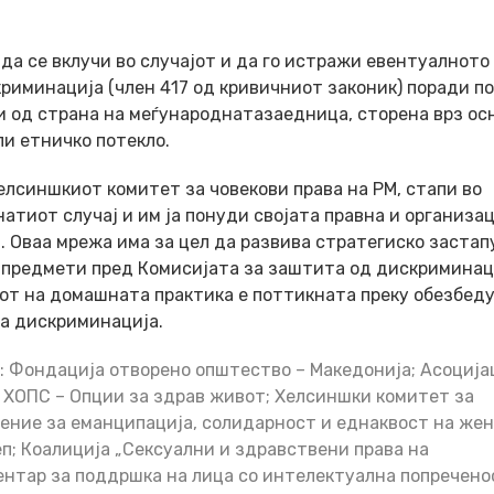
да се вклучи во случајот и да го истражи евентуалното
риминација (член 417 од кривичниот законик) поради п
и од страна на меѓународнатазаедница, сторена врз ос
ли етничко потекло.
лсиншкиот комитет за човекови права на РМ, стапи во
атиот случај и им ја понуди својата правна и организа
. Оваа мрежа има за цел да развива стратегиско заста
 предмети пред Комисијата за заштита од дискриминац
от на домашната практика е поттикната преку обезбед
на дискриминација.
: Фондација отворено општество – Македонија; Асоција
 ХОПС – Опции за здрав живот; Хелсиншки комитет за
жение за еманципација, солидарност и еднаквост на же
еп; Коалиција „Сексуални и здравствени права на
нтар за поддршка на лица со интелектуална попречено