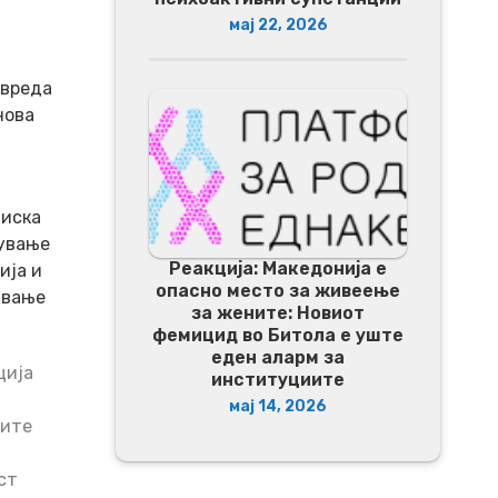
мај 22, 2026
овреда
нова
циска
пување
Реакција: Македонија е
ија и
опасно место за живеење
ување
за жените: Новиот
фемицид во Битола е уште
еден аларм за
ција
институциите
мај 14, 2026
ните
ст