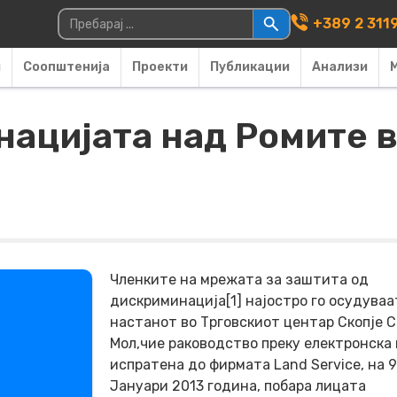
Main Navigati
Пребарувај за:
+389 2 311
и
Соопштенија
Проекти
Публикации
Анализи
ацијата над Ромите в
Членките на мрежата за заштита од
дискриминација[1] најостро го осудуваа
настанот во Трговскиот центар Скопје 
Мол,чие раководство преку електронска
испратена до фирмата Land Service, на 
Јануари 2013 година, побара лицата