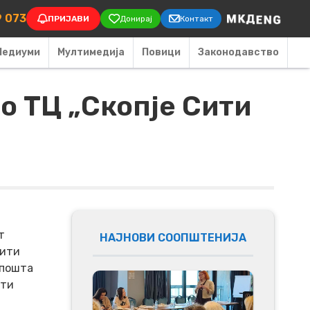
on
9 073
ПРИЈАВИ
Донирај
Контакт
Медиуми
Мултимедија
Повици
Законодавство
о ТЦ „Скопје Сити
т
НАЈНОВИ СООПШТЕНИЈА
Сити
 пошта
9ти