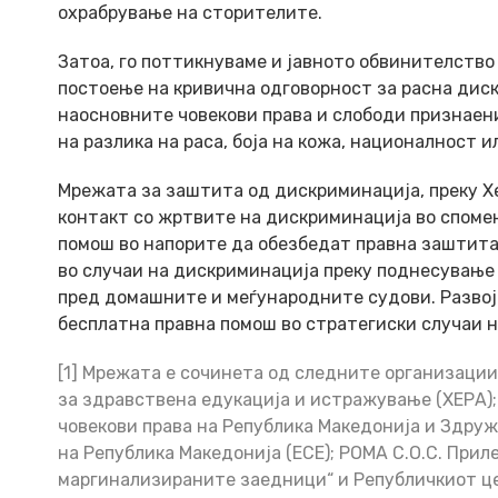
охрабрување на сторителите.
Затоа, го поттикнуваме и јавното обвинителство 
постоење на кривична одговорност за расна диск
наосновните човекови права и слободи признаен
на разлика на раса, боја на кожа, националност и
Мрежата за заштита од дискриминација, преку Хе
контакт со жртвите на дискриминација во спомен
помош во напорите да обезбедат правна заштита
во случаи на дискриминација преку поднесување
пред домашните и меѓународните судови. Развој
бесплатна правна помош во стратегиски случаи 
[1] Мрежата е сочинета од следните организации
за здравствена едукација и истражување (ХЕРА);
човекови права на Република Македонија и Здру
на Република Македонија (ЕСЕ); РОМА С.О.С. Прил
маргинализираните заедници“ и Републичкиот це