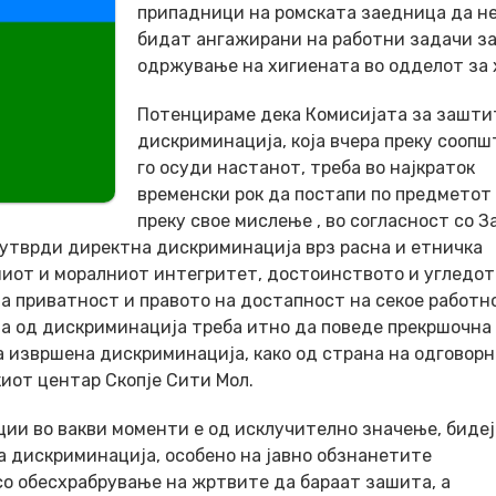
припадници на ромската заедница да н
бидат ангажирани на работни задачи з
одржување на хигиената во одделот за 
Потенцираме дека Комисијата за зашти
дискриминација, која вчера преку сооп
го осуди настанот, треба во најкраток
временски рок да постапи по предметот
преку свое мислење , во согласност со З
 утврди директна дискриминација врз расна и етничка
чниот и моралниот интегритет, достоинството и угледот
та приватност и правото на достапност на секое работн
та од дискриминација треба итно да поведе прекршочна
за извршена дискриминација, како од страна на одговор
киот центар Скопје Сити Мол.
ии во вакви моменти е од исклучително значење, бидеј
 дискриминација, особено на јавно обзнанетите
о обесхрабрување на жртвите да бараат зашита, а