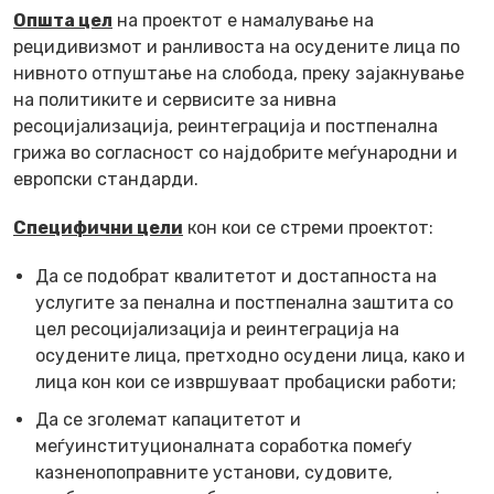
Општа цел
на проектот е намалување на
рецидивизмот и ранливоста на осудените лица по
нивното отпуштање на слобода, преку зајакнување
на политиките и сервисите за нивна
ресоцијализација, реинтеграција и постпенална
грижа во согласност со најдобрите меѓународни и
европски стандарди.
Специфични цели
кон кои се стреми проектот
:
Да се подобрат квалитетот и достапноста на
услугите за пенална и постпенална заштита со
цел ресоцијализација и реинтеграција на
осудените лица, претходно осудени лица, како и
лица кон кои се извршуваат пробациски работи;
Да се зголемат капацитетот и
меѓуинституционалната соработка помеѓу
казненопоправните установи, судовите,