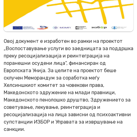
Овој документ е изработен во рамки на проектот
„Воспоставување услуги во заедницата за поддршка
преку ресоцијализација и реинтеграција на
поранешни осудени лица“, финансиран од
Европската Унија. За целите на проектот беше
склучен Меморандум за соработка меѓу
Хелсиншкиот комитет за човекови права,
Македонското здружение на млади правници,
Македонското пенолошко друштво, Здружението за
советување, лекување, реинтеграција и
ресоцијализација на лица зависни од психоактивни
супстанции ИЗБОР и Управата за извршување на
санкции.