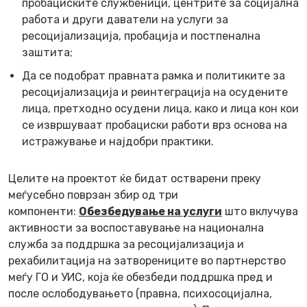
пробациските службеници, центрите за социјална
работа и други даватели на услуги за
ресоцијализација, пробација и постпенална
заштита;
Да се подобрат правната рамка и политиките за
ресоцијализација и реинтеграција на осудените
лица, претходно осудени лица, како и лица кон кои
се извршуваат пробациски работи врз основа на
истражување и најдобри практики.
Целите на проектот ќе бидат остварени преку
меѓусебно поврзан збир од три
компоненти
:
Обезбедување на услуги
што вклучува
активности за воспоставување на национална
служба за поддршка за ресоцијализација и
рехабилитација на затворениците во партнерство
меѓу ГО и УИС, која ќе обезбеди поддршка пред и
после ослободувањето (правна, психосоцијална,