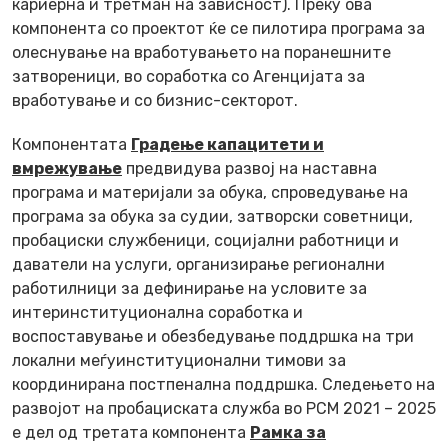
кариерна и третман на зависност). Преку ова
компонента со проектот ќе се пилотира програма за
олеснување на вработувањето на поранешните
затвореници, во соработка со Агенцијата за
вработување и со бизнис-секторот.
Компонентата
Градење капацитети и
вмрежување
предвидува развој на наставна
програма и материјали за обука, спроведување на
програма за обука за судии, затворски советници,
пробациски службеници, социјални работници и
даватели на услуги, организирање регионални
работилници за дефинирање на условите за
интеринституционална соработка и
воспоставување и обезбедување поддршка на три
локални меѓуинституционални тимови за
координирана постпенална поддршка. Следењето на
развојот на пробациската служба во РСМ 2021 – 2025
е дел од третата компонента
Рамка за