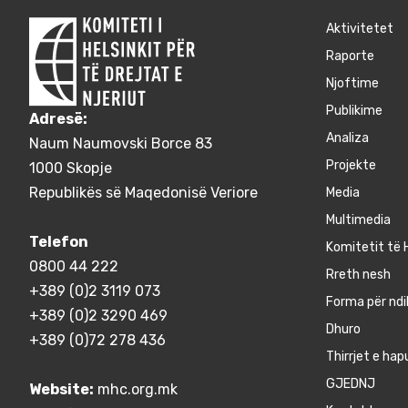
Aktivitetet
Raporte
Njoftime
Publikime
Adresë:
Аnaliza
Naum Naumovski Borce 83
Projekte
1000 Skopje
Republikës së Maqedonisë Veriore
Media
Multimedia
Telefon
Komitetit të H
0800 44 222
Rreth nesh
+389 (0)2 3119 073
Forma për ndi
+389 (0)2 3290 469
Dhuro
+389 (0)72 278 436
Thirrjet e hap
GJEDNJ
Website:
mhc.org.mk