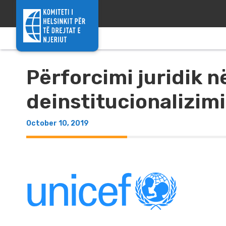
Skip to content
Përforcimi juridik n
deinstitucionalizimi
October 10, 2019