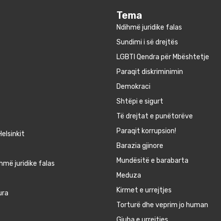
Tema
Ndihmë juridike falas
Sundimi i së drejtës
LGBTI Qendra për Mbështetje
Paraqit diskriminimin
Demokraci
Shtëpi e sigurt
Të drejtat e punëtorëve
Paraqit korrupsion!
elsinkit
Barazia gjinore
Mundësitë e barabarta
hmë juridike falas
Meduza
Kirmet e urrejtjes
ura
Torturë dhe veprim jo human
Gjuha e urrejtjes