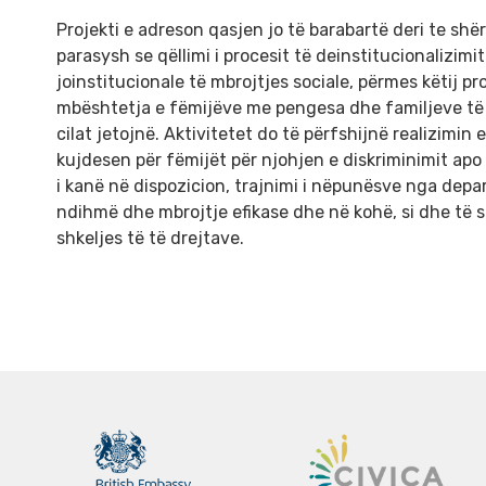
Projekti e adreson qasjen jo të barabartë deri te sh
parasysh se qëllimi i procesit të deinstitucionaliz
joinstitucionale të mbrojtjes sociale, përmes këtij p
mbështetja e fëmijëve me pengesa dhe familjeve të 
cilat jetojnë. Aktivitetet do të përfshijnë realizimin 
kujdesen për fëmijët për njohjen e diskriminimit apo 
i kanë në dispozicion, trajnimi i nëpunësve nga dep
ndihmë dhe mbrojtje efikase dhe në kohë, si dhe të s
shkeljes të të drejtave.