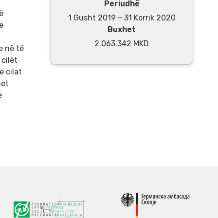
Periudhë
ë
1 Gusht 2019 – 31 Korrik 2020
e
Buxhet
2.063.342 MKD
e në të
 cilët
ë cilat
het
e