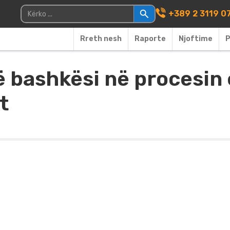
Main Navigati
Kërko për:
+389 2 3119 0
Rreth nesh
Raporte
Njoftime
P
ë bashkësi në procesin 
t