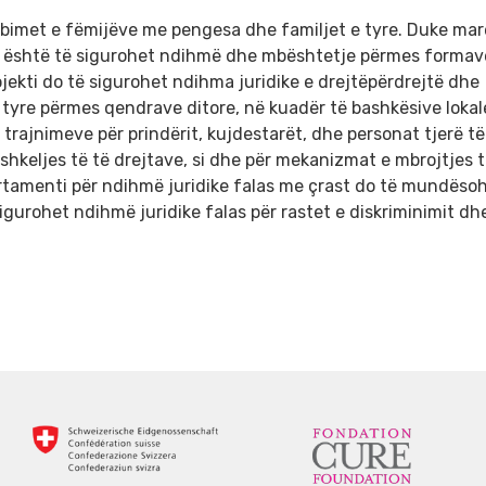
ërbimet e fëmijëve me pengesa dhe familjet e tyre. Duke mar
imit është të sigurohet ndihmë dhe mbështetje përmes formav
rojekti do të sigurohet ndihma juridike e drejtëpërdrejtë dhe
tyre përmes qendrave ditore, në kuadër të bashkësive lokal
e trajnimeve për prindërit, kujdestarët, dhe personat tjerë të
shkeljes të të drejtave, si dhe për mekanizmat e mbrojtjes t
artamenti për ndihmë juridike falas me çrast do të mundëso
igurohet ndihmë juridike falas për rastet e diskriminimit dh