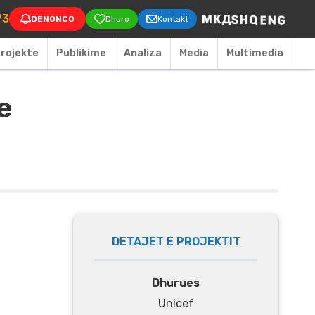
on
73
DENONCO
Dhuro
Kontakt
rojekte
Publikime
Аnaliza
Media
Multimedia
e
DETAJET E PROJEKTIT
Dhurues
Unicef