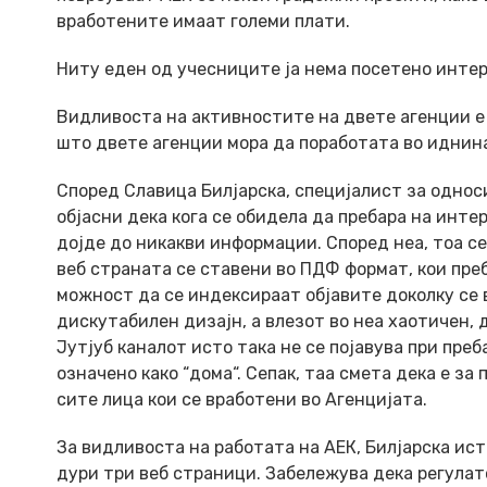
вработените имаат големи плати.
Ниту еден од учесниците ја нема посетено инте
Видливоста на активностите на двете агенции е 
што двете агенции мора да поработата во иднин
Според Славица Билјарска, специјалист за односи
објасни дека кога се обидела да пребара на инте
дојде до никакви информации. Според неа, тоа с
веб страната се ставени во ПДФ формат, кои преб
можност да се индексираат објавите доколку се 
дискутабилен дизајн, а влезот во неа хаотичен,
Јутјуб каналот исто така не се појавува при пр
означено како “дома“. Сепак, таа смета дека е з
сите лица кои се вработени во Агенцијата.
За видливоста на работата на АЕК, Билјарска ист
дури три веб страници. Забележува дека регулат