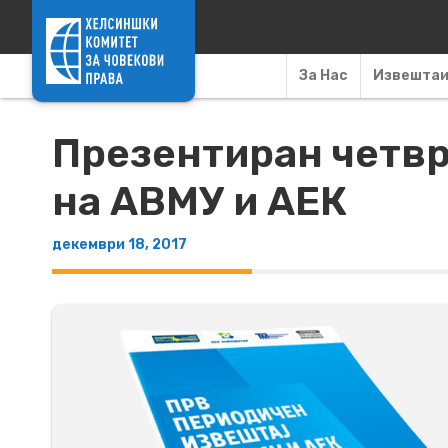
Skip to content
За Нас
Извешта
Презентиран четвр
на АВМУ и АЕК
декември 18, 2017