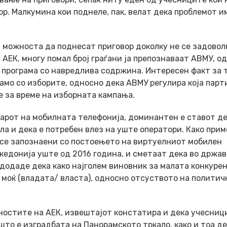
р. Малкумина кои поднеле, пак, велат дека проблемот и
а можноста да поднесат приговор доколку не се задовол
 АЕК, многу помал број граѓани ја препознаваат АВМУ, о
т програма со навредлива содржина. Интересен факт за 
амо со изборите, односно дека АВМУ регулира која парт
е за време на изборната кампања.
зарот на мобилната телефонија, доминантен е ставот д
а и дека е потребен влез на уште оператори. Како прим
 се запознаени со постоењето на виртуелниот мобилен
акедонија уште од 2016 година, и сметаат дека во држа
 додаде дека како најголем виновник за малата конкуре
 моќ (владата/ власта), односно отсуството на политич
вностите на АЕК, извештајот констатира и дека учесници
што е изградбата на Панорамското тркало, како и тоа д