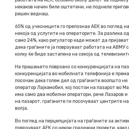
некаков начин биле оштетени, не поднеле пригово
решен веднаш.
65% од учесниците го препознаа АЕК во поглед н
некоја од услугите на операторите. За разлика од
само 24%, како регулатор каде можат да пријава
дека граѓаните ја поврзуваат работата на АВМУ с
колку ќе биде застапена на секоја од телевизиит
На прашањето поврзано со конкуренцијата на па
конкуренцијата во мобилната телефонија е премал
посочам дека голем дел од граѓаните воопшто не
оператор Лајкамобил, кој постои на пазарот во М
има само два мобилни оператори, рече Лазаров и
на пазарот, граѓаните ги посочуваат центрите на
волја.
Во поглед на перцепцијата на граѓаните за акти
поврзуваат АЕК со некои градежни проекти, како 