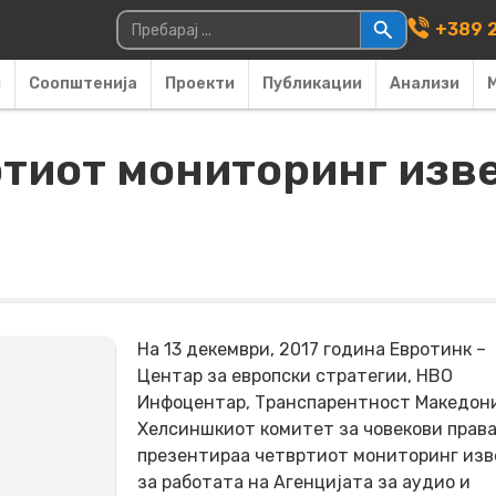
Main Navigati
Пребарувај за:
+389 2
и
Соопштенија
Проекти
Публикации
Анализи
тиот мониторинг изве
На 13 декември, 2017 година Евротинк –
Центар за европски стратегии, НВО
Инфоцентар, Транспарентност Македони
Хелсиншкиот комитет за човекови права,
презентираа четвртиот мониторинг изв
за работата на Агенцијата за аудио и