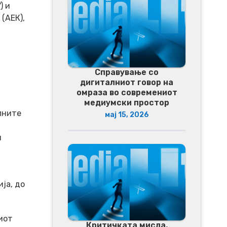
) и
(АЕК),
Справување со
дигиталниот говор на
омраза во современиот
медиумски простор
лните
мај 15, 2026
и
ја, до
иот
Критичката мисла,