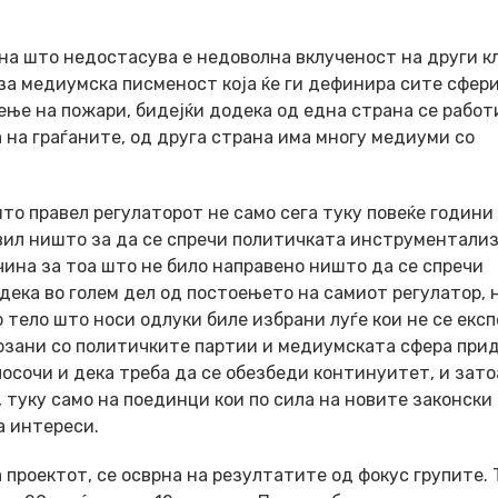
на што недостасува е недоволна вклученост на други к
за медиумска писменост која ќе ги дефинира сите сфери
нење на пожари, бидејќи додека од една страна се работ
на граѓаните, од друга страна има многу медиуми со
што правел регулаторот не само сега туку повеќе години
вил ништо за да се спречи политичката инструментализ
чина за тоа што не било направено ништо да се спречи
ека во голем дел од постоењето на самиот регулатор, 
о тело што носи одлуки биле избрани луѓе кои не се екс
врзани со политичките партии и медиумската сфера при
осочи и дека треба да се обезбеди континуитет, и зато
 туку само на поединци кои по сила на новите законски
а интереси.
 проeктот, се осврна на резултатите од фокус групите. 