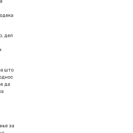
а
додека
о, дел
и
оа што
 однос
ме да
ка
ање за
на