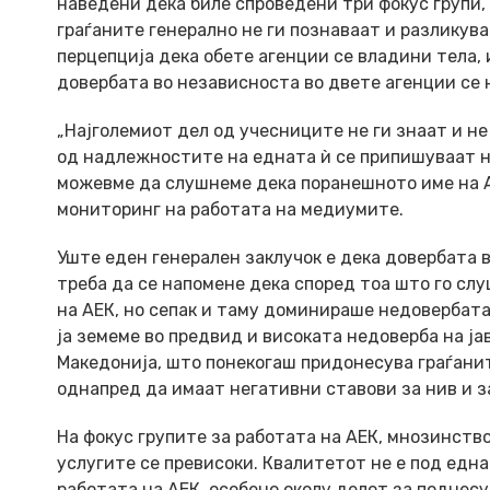
наведени дека биле спроведени три фокус групи, 
граѓаните генерално не ги познаваат и разлику
перцепција дека обете агенции се владини тела,
довербата во независноста во двете агенции се н
„Најголемиот дел од учесниците не ги знаат и н
од надлежностите на едната ѝ се припишуваат на
можевме да слушнеме дека поранешното име на А
мониторинг на работата на медиумите.
Уште еден генерален заклучок е дека довербата в
треба да се напомене дека според тоа што го сл
на АЕК, но сепак и таму доминираше недовербата
ја земеме во предвид и високата недоверба на ј
Македонија, што понекогаш придонесува граѓанит
однапред да имаат негативни ставови за нив и за
На фокус групите за работата на АЕК, мнозинств
услугите се превисоки. Квалитетот не е под една
работата на АЕК, особено околу делот за поднесу