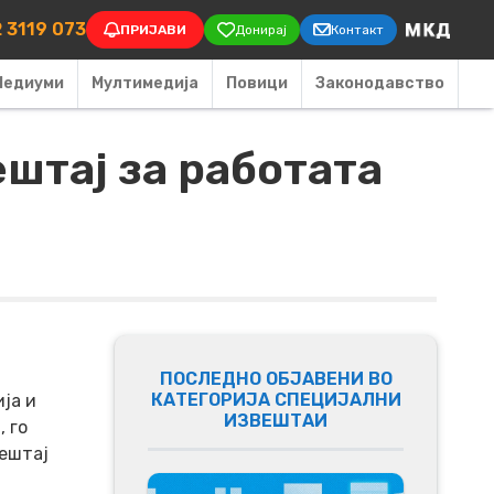
on
 3119 073
ПРИЈАВИ
Донирај
Контакт
Медиуми
Мултимедија
Повици
Законодавство
штај за работата
ПОСЛЕДНО ОБЈАВЕНИ ВО
КАТЕГОРИЈА СПЕЦИЈАЛНИ
ја и
ИЗВЕШТАИ
 го
ештај