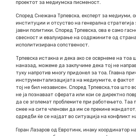
проектот за медиумска писменост.
Според Снежана Трпевска, експерт за медиуми, о
институции и отсуство на генерална стратегија 
јавни политики. Според Трпевска, ова е само гас
свесност и евалуирање на содржините од страна 
исполитизирана сопственост.
Трпевска истакна и дека ако се осврнеме на тоа 
наназад, можеме да заклучиме дека тој не напра
туку напротив многу придонел за тоа. Главна при
инструментализацијата на медиумите, е фактот д
тој не бил независен. Според Трпевска,тоа што в
не ја познаваат сферата или кои се директно по
да се зголемат проблемите при работењето. Таа п
смее на сите членови да им се прекине мандатот,
одредби ќе се најдат во ситуација на конфликт н
Горан Лазаров од Евротинк, инаку координатор на