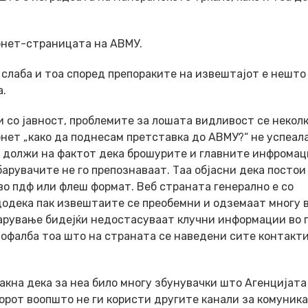
рнет-страницата на АВМУ.
слаба и тоа според препораките на извештајот е нешто
а.
 со јавност, проблемите за лошата видливост се неколк
рнет „како да поднесам претставка до АВМУ?“ не успеал
е должи на фактот дека брошурите и главните инфромац
арувачите не го препознаваат. Таа објасни дека постои
во пдф или флеш формат. Веб страната генерално е со
 додека пак извештаите се преобемни и одземаат многу 
ебарување бидејќи недостасуваат клучни информации во 
а пофалба тоа што на страната се наведени сите контакти
акна дека за неа било многу збунувачки што Агенцијата
орот воопшто не ги користи другите канали за комуника