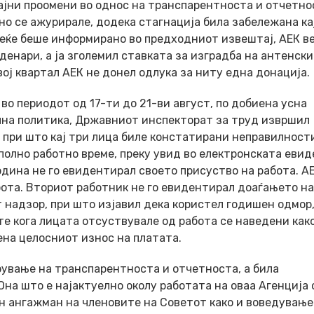
ајни проомени во однос на транспарентноста и отчетно
о се ажурирале, додека стагнација била забележана ка
веќе беше информирано во предходниот извештај, АЕК ве
денари, а ја зголемил ставката за изградба на антенск
ој квартал АЕК не донел одлука за ниту една донација.
во периодот од 17-ти до 21-ви август, по добиена усна
лна политика, Државниот инспекторат за труд извршил
 при што кај три лица биле констатирани неправилности
 полно работно време, преку увид во електронската евид
одина не го евидентирал своето присуство на работа. А
бота. Вториот работник не го евидентирал доаѓањето на
 надзор, при што изјавил дека користел годишен одмор,
те кога лицата отсуствувале од работа се наведени как
ена целосниот износ на платата.
рување на транспарентноста и отчетноста, а била
на што е најактуелно околу работата на оваа Агенција 
 ангажман на членовите на Советот како и воведување