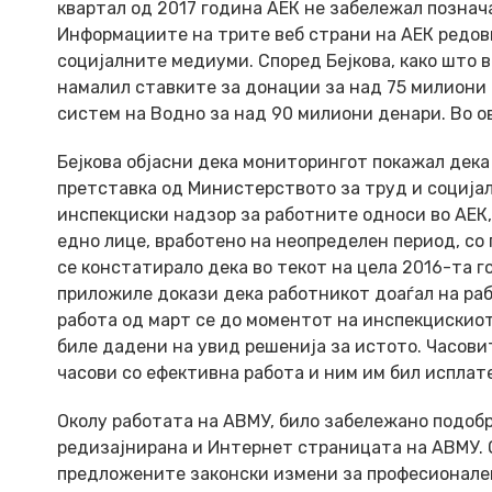
квартал од 2017 година АЕК не забележал познач
Информациите на трите веб страни на АЕК редовн
социјалните медиуми. Според Бејкова, како што 
намалил ставките за донации за над 75 милиони 
систем на Водно за над 90 милиони денари. Во ов
Бејкова објасни дека мониторингот покажал дека 
претставка од Министерството за труд и соција
инспекциски надзор за работните односи во АЕК,
едно лице, вработено на неопределен период, со
се констатирало дека во текот на цела 2016-та г
приложиле докази дека работникот доаѓал на ра
работа од март се до моментот на инспекцискиот
биле дадени на увид решенија за истото. Часови
часови со ефективна работа и ним им бил исплат
Околу работата на АВМУ, било забележано подоб
редизајнирана и Интернет страницата на АВМУ. О
предложените законски измени за професионален