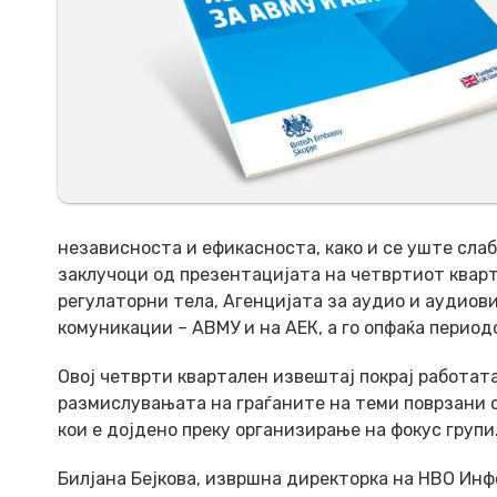
независноста и ефикасноста, како и се уште сла
заклучоци од презентацијата на четвртиот кварт
регулаторни тела, Агенцијата за аудио и аудиов
комуникации – АВМУ и на АЕК, а го опфаќа период
Овој четврти квартален извештај покрај работата
размислувањата на граѓаните на теми поврзани 
кои е дојдено преку организирање на фокус групи
Билјана Бејкова, извршна директорка на НВО Инф