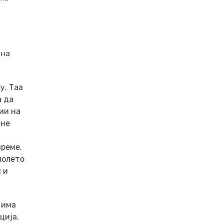
 на
у. Таа
а да
ии на
 не
време.
полето
 и
 има
ција.