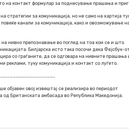
то на контакт формулар за поднесување прашања и приг
на стратегии за комуникација, но не само на хартија ту
повеќе канали за комуникација, како и овозможување н
 на нивно препознавање во поглед на тоа кои се и што
икацијата. Билјарска исто така посочи дека Фејсбук-от
ицира со граѓаните, да се одговара на нивните прашања 
ни реклами, туку комуникација и контакт со луѓето.
………………………………………………..
ше објавен овој извештај се реализира во периодот
а од Британската амбасада во Република Македонија.