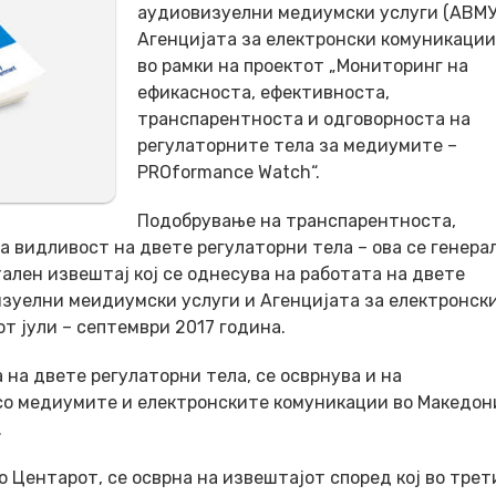
аудиовизуелни медиумски услуги (АВМУ
Агенцијата за електронски комуникации 
во рамки на проектот „Мониторинг на
ефикасноста, ефективноста,
транспарентноста и одговорноста на
регулаторните тела за медиумите –
PROformance Watch“.
Подобрување на транспарентноста,
ба видливост на двете регулаторни тела – ова се генера
ален извештај кој се однесува на работата на двете
изуелни меидиумски услуги и Агенцијата за електронск
от јули – септември 2017 година.
 на двете регулаторни тела, се осврнува и на
со медиумите и електронските комуникации во Македони
.
о Центарот, се осврна на извештајот според кој во трет