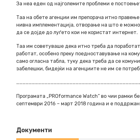
За неа еден од најголемите проблеми е постоење
Таа на обете агенции им препорача итно правење 
нивна имплементација, отворање на што е можно 
да се дојде до луѓето кои не користат интернет.
Таа им советуваше дека итно треба да поработат
работат, особено преку поедноставување на комун
само огласна табла, туку дека треба да се комун
забелешки, бидејќи на агенциите не им се потреб
…………………………………………………………………………………………………………
Програмата „PROformance Watch“ во чии рамки бе
септември 2016 – март 2018 година и е поддржан
Документи