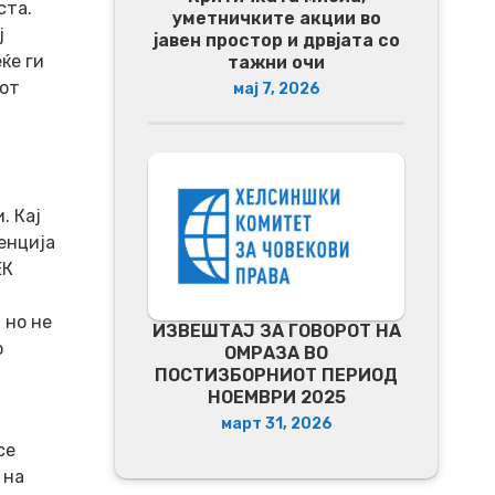
ста.
уметничките акции во
ј
јавен простор и дрвјата со
ќе ги
тажни очи
иот
мај 7, 2026
. Кај
енција
ЕК
 но не
ИЗВЕШТАЈ ЗА ГОВОРОТ НА
о
ОМРАЗА ВО
ПОСТИЗБОРНИОТ ПЕРИОД
НОЕМВРИ 2025
март 31, 2026
се
 на