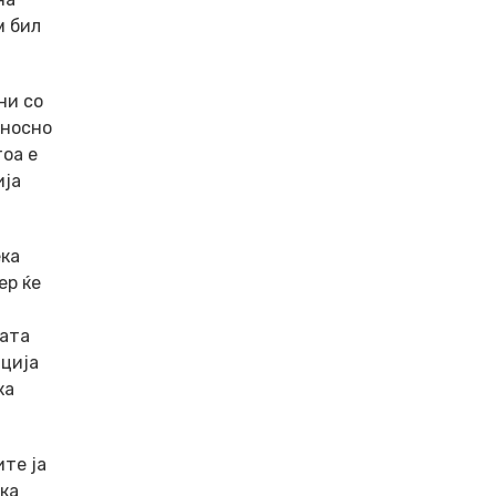
м бил
ни со
дносно
тоа е
ија
ека
ер ќе
вата
нција
ка
те ја
ека