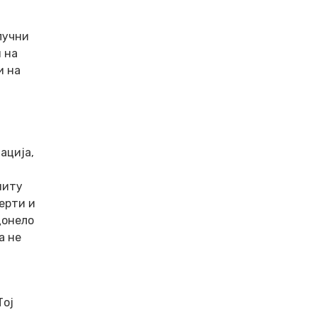
лучни
 на
и на
ација,
ниту
перти и
донело
а не
Тој