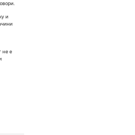
овори.
ку и
ачини
 не е
и