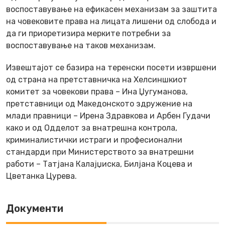
воспоставување на ефикасен механизам за заштита
на човековите права на лицата лишени од слобода и
да ги приоретизира мерките потребни за
воспоставување на таков механизам.
Извештајот се базира на теренски посети извршени
од страна на претставничка на Хелсиншкиот
комитет за човекови права – Ина Џугуманова,
претставници од Македонското здружение на
млади правници – Ирена Здравкова и Арбен Гудачи
како и од Одделот за внатрешна контрола,
криминалистички истраги и професионални
стандарди при Министерството за внатрешни
работи – Татјана Калајџиска, Билјана Коцева и
Цветанка Цурева.
Документи