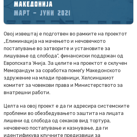
Овој извештај е подготвен во рамките на проектот
„Елиминација на мачењето и нечовечкото
постапување во затворите и установите за
лишување од слобода“, финансиски поддржан од
Европската Унија. За целите на проектот е склучен
Меморандум за соработка помеѓу Македонското
здружение на млади правници, Хелсиншкиот
комитет за човекови права и Министерството за
внатрешни работи.
Целта на овој проект е да ги адресира системските
проблеми во обезбедувањето заштита на лицата
лишени од слобода од секаков вид тортура,
нечовечко постапување и казнување, да ги
идентификува клучните предизвици за