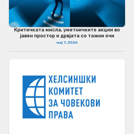
Критичката мисла, уметничките акции во
јавен простор и дрвјата со тажни очи
мај 7, 2026