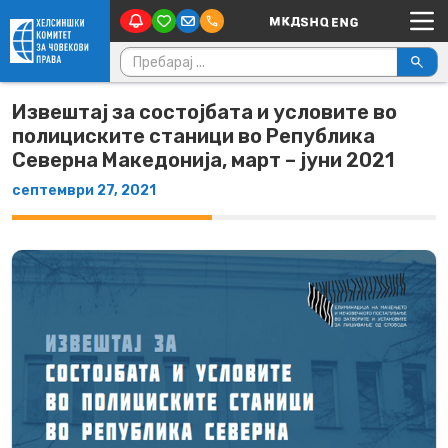
Main Navigation
Skip to content
Пребарувај за:
Извештај за состојбата и условите вo
полициските станици вo Република
Северна Македонија, март – јуни 2021
септември 27, 2021