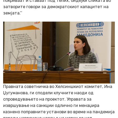
покриваат и ставаат под тепих, бидејки сликата во
затворите говори за демократскиот капацитет на
земјата.’’
Правната советничка во Хелсиншкиот комитет, Ина
Џугуманова, ги сподели клучните наоди од
спроведувањето на проектот. Управата за
извршување на санкции одлично ги менаџира
казнено поправните установи во време на пандемија