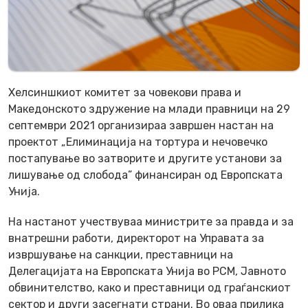
Хелсиншкиот комитет за човекови права и
Македонското здружение на млади правници на 29
септември 2021 организираа завршен настан на
проектот „Елиминација на тортура и нечовечко
постапување во затворите и другите установи за
лишување од слобода” финансиран од Европската
Унија.
На настанот учествуваа министрите за правда и за
внатрешни работи, директорот на Управата за
извршување на санкции, преставници на
Делегацијата на Европската Унија во РСМ, Јавното
обвинителство, како и преставници од граѓанскиот
сектор и други засегнати страни. Во оваа прилика