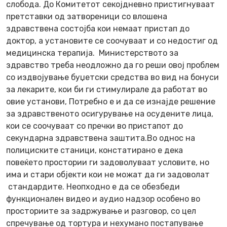
слобода. До Комитетот секојдневно пристигнуваат
претставки од затвореници со влошена
здравствена состојба кои немаат пристап до
доктор, а установите се соочуваат и со недостиг од
медицинска терапија. Министерството за
здравство треба неодложно да го реши овој проблем
со издвојување буџетски средства во вид на бонуси
за лекарите, кои би ги стимулирале да работат во
овие установи, Потребно е и да се изнајде решение
за здравственото осигурување на осудените лица,
кои се соочуваат со пречки во пристапот до
секундарна здравствена заштита.Во однос на
полициските станици, констатирано е дека
повеќето простории ги задоволуваат условите, но
има и стари објекти кои не можат да ги задоволат
стандардите. Неопходно е да се обезбеди
функционален видео и аудио надзор особено во
просториите за задржување и разговор, со цел
спречување од тортура и нехумано постапување