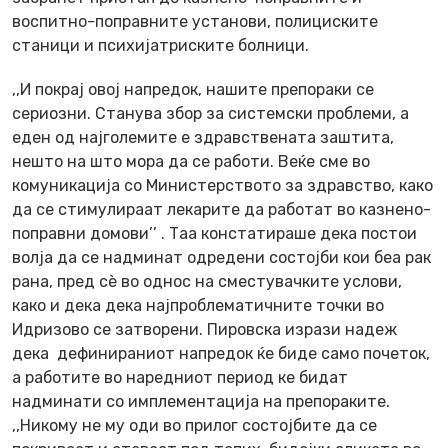
воспитно-поправните установи, полициските
станици и психијатриските болници.
,,И покрај овој напредок, нашите препораки се
сериозни. Станува збор за системски проблеми, а
еден од најголемите е здравствената заштита,
нешто на што мора да се работи. Веќе сме во
комуникација со Министерството за здравство, како
да се стимулираат лекарите да работат во казнено-
поправни домови’’ . Таа констатираше дека постои
волја да се надминат одредени состојби кои беа рак
рана, пред сѐ во однос на сместувачките услови,
како и дека дека најпроблематичните точки во
Идризово се затворени. Пировска изрази надеж
дека дефинираниот напредок ќе биде само почеток,
а работите во наредниот период ке бидат
надминати со имплементација на препораките.
,,Никому не му оди во прилог состојбите да се