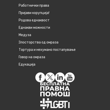
Работнички права
Пријави корупција!
Родова еднаквост
Eднакви можности
Медуза
Злосторства од омраза
Тортура и нехумано постапување
Говор на омраза
Едукација