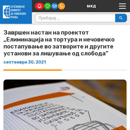
Main Navigation
Skip to content
Пребарувај за:
Завршен настан на проектот
„Елиминација на тортура и нечовечко
постапување во затворите и другите
установи за лишување од слобода”
септември 30, 2021