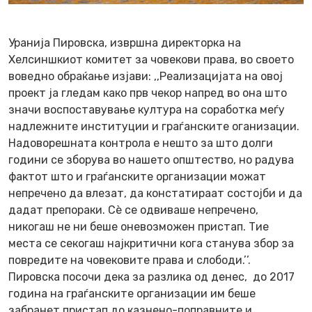
Уранија Пировска, извршна директорка на
Хелсиншкиот комитет за човекови права, во своето
воведно обраќање изјави: ,,Реализацијата на овој
проект ја гледам како прв чекор напред во она што
значи воспоставување култура на соработка меѓу
надлежните институции и граѓанските оганизации.
Надоворешната контрола е нешто за што долги
години се зборува во нашето општество, но радува
фактот што и граѓанските организации можат
непречено да влезат, да констатираат состојби и да
дадат препораки. Сѐ се одвиваше непречено,
никогаш не ни беше оневозможен пристап. Тие
места се секогаш најкритични кога станува збор за
повредите на човековите права и слободи.’’.
Пировска посочи дека за разлика од денес, до 2017
година на граѓанските организации им беше
забранет пристап до казнено-поправните и