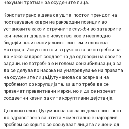
нехуман третман за осудените лица.
Констатирано е дека се уште постои трендот на
поставување кадри на раководни позиции во
установите како и стручните служби во затворите
кои немаат доволно искуство, кое е неопходно
бидејќи пенитенцијалниот систем е сложена
материја. Искуството и стручноста се потребни за
да може кадарот соодветно да одговори на своите
задачи, но потребна е и голема сензибилизација за
да се делува во насока на унапредување на правата
на осудените лица.Џугуманова се осврна и на
проблемот со корупцијата, за што треба да се
преземат превентивни мерки, но и да се изречат
соодветни казни за сите коруптивни дејствија.
Дополнително, Џугуманова нагласи дека пристапот
до здравствена заштита моментално е најгорлив
проблем со којшто се соочуваат лицата лишени од