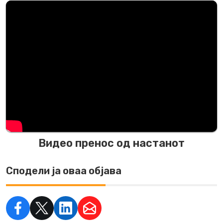
?rel=0&showinfo=0" frameborder="0"
allow="autoplay; encrypted-media" allowfullscreen>
Видео пренос од настанот
Сподели ја оваа објава