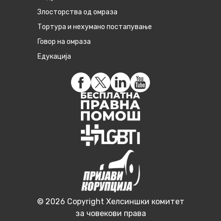
Злосторства од омраза
Тортура и нехумано постапување
Говор на омраза
Едукација
© 2026 Copyright Хелсиншки комитет
за човекови права