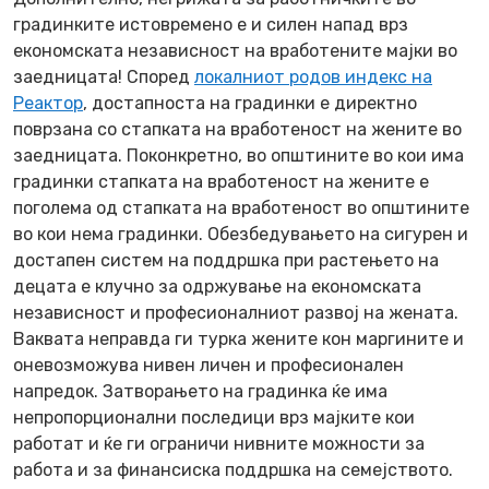
градинките истовремено е и силен напад врз
економската независност на вработените мајки во
заедницата! Според
локалниот родов индекс на
Реактор
, достапноста на градинки е директно
поврзана со стапката на вработеност на жените во
заедницата. Поконкретно, во општините во кои има
градинки стапката на вработеност на жените е
поголема од стапката на вработеност во општините
во кои нема градинки. Обезбедувањето на сигурен и
достапен систем на поддршка при растењето на
децата е клучно за одржување на економската
независност и професионалниот развој на жената.
Ваквата неправда ги турка жените кон маргините и
оневозможува нивен личен и професионален
напредок. Затворањето на градинка ќе има
непропорционални последици врз мајките кои
работат и ќе ги ограничи нивните можности за
работа и за финансиска поддршка на семејството.