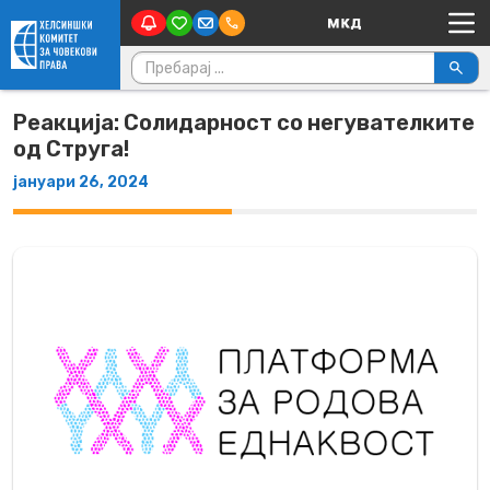
Main Navigation
Skip to content
Пребарувај за:
Реакција: Солидарност со негувателките
од Струга!
јануари 26, 2024