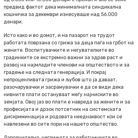
предвид фактот дека минималната синдикална
кошничка за декември изнесуваше над 56.000
денари.
Исто како и во домот, и на пазарот на трудот
работата поврзана со грижа за деца паѓа на грбот на
жените. Воспитувачките и негувателките во
градинките се екстремно важни за здрав раст и
развој на најмладите членови на општеството и за
градење на следната генерација. И покрај
непроценливата грижа и љубов што ја даваат,
разочарувачки и засрамувачки е да се види дека
нивните плати остануваат меѓу најниските во
земјата. Овој јаз во плати е навреда за жените и за
професијата и дрзок потсетник на системската
дискриминација и родовата нееднаквост кои се
навлезени во сите пори на нашето општество.
Дополнително, негрижата за работничките во