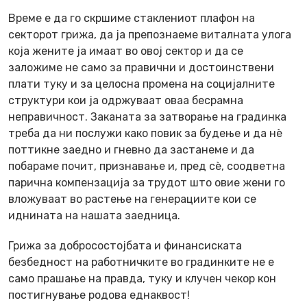
Време е да го скршиме стаклениот плафон на
секторот грижа, да ја препознаеме виталната улога
која жените ја имаат во овој сектор и да се
заложиме не само за правични и достоинствени
плати туку и за целосна промена на социјалните
структури кои ја одржуваат оваа бесрамна
неправичност. Заканата за затворање на градинка
треба да ни послужи како повик за будење и да нè
поттикне заедно и гневно да застанеме и да
побараме почит, признавање и, пред сѐ, соодветна
парична компензација за трудот што овие жени го
вложуваат во растење на генерациите кои се
иднината на нашата заедница.
Грижа за добросостојбата и финансиската
безбедност на работничките во градинките не е
само прашање на правда, туку и клучен чекор кон
постигнување родова еднаквост!