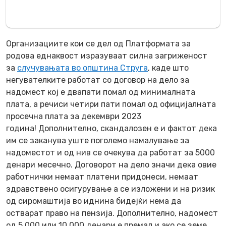
Организациите кои се дел од Платформата за
родова еднаквост изразуваат силна загриженост
за
случувањата во општина Струга
, каде што
негувателките работат со договор на дело за
надомест кој е двапати помал од минималната
плата, а речиси четири пати помал од официјалната
просечна плата за декември 2023
година!
Дополнително, скандалозен е и фактот дека
им се заканува уште поголемо намалување за
надоместот и од нив се очекува да работат за 5000
денари месечно. Договорот на дело значи дека овие
работнички немаат платени придонеси, немаат
здравствено осигурување а се изложени и на ризик
од сиромаштија во иднина бидејќи нема да
остварат право на пензија. Дополнително, надомест
од 5.000 или 10.000 денари е премал и ако се земе