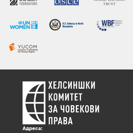
Aдреса: