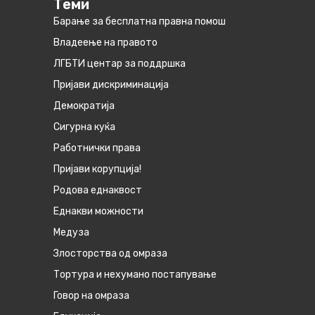
Теми
Барање за бесплатна правна помош
Владеење на правото
ЛГБТИ центар за поддршка
Пријави дискриминација
Демократија
Сигурна куќа
Работнички права
Пријави корупција!
Родова еднаквост
Eднакви можности
Медуза
Злосторства од омраза
Тортура и нехумано постапување
Говор на омраза