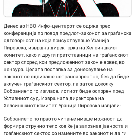
Денес во НВО Инфо-центарот се одржа прес
конференција по повод предлог-законот за граѓанска
одговорност на која присуствуваше Уранија
Пировска, извршна директорка на Хелсиншкиот
комитет, како и други претставници на граѓанскиот
сектор според кои предложениот закон е вовед во
цензура. Целата постапка за донесеување на
законот се одвиваше нетрансапрентно, без да биде
вклучен граѓанскиот сектор, па затоа доколку
Собранието го изгласа, истиот биде оспорен пред
Уставниот суд. Извршната директорка на
Хелсиншкиот комитет Уранија Пировска извјави:
Собранието по првото читање имаше можност да
формира стручно тело кое ќе ја запознае јавноста и
граѓанскиот сектор со измените во законот и да ги