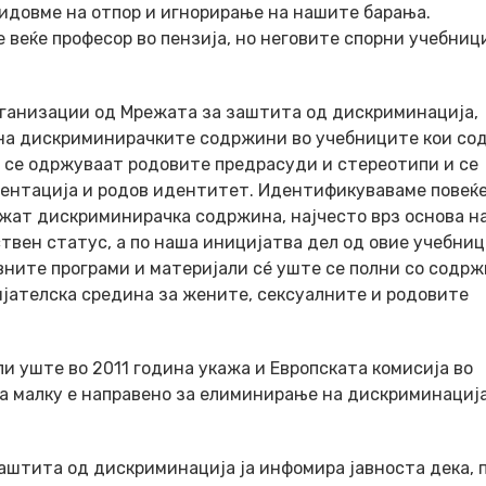
идовме на отпор и игнорирање на нашите барања.
 веќе професор во пензија, но неговите спорни учебниц
рганизации од Мрежата за заштита од дискриминација,
 на дискриминирачките содржини во учебниците кои со
и се одржуваат родовите предрасуди и стереотипи и се
иентација и родов идентитет. Идентификуваваме повеќе
жат дискриминирачка содржина, најчесто врз основа на
твен статус, а по наша иницијатва дел од овие учебниц
вните програми и материјали сé уште се полни со содр
јателска средина за жените, сексуалните и родовите
и уште во 2011 година укажа и Европската комисија во
га малку е направено за елиминирање на дискриминациј
аштита од дискриминација ја инфомира јавноста дека, п