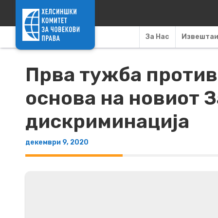
Skip to content
За Нас
Извешта
Прва тужба против
основа на новиот З
дискриминација
декември 9, 2020