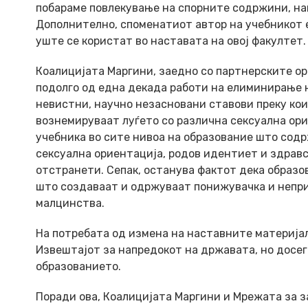
побараме повлекување на спорните содржини, на
Дополнително, споменатиот автор на учебникот е
уште се користат во наставата на овој факултет.
Коалицијата Маргини, заедно со партнерските о
подолго од една декада работи на елиминирање
невистни, научно незасновани ставови преку ко
вознемируваат луѓето со различна сексуална ор
учебника во сите нивоа на образование што содр
сексуална ориентација, родов идентиет и здравс
отстранети. Сепак, останува фактот дека образо
што создаваат и одржуваат понижувачка и непри
малцинства.
На потребата од измена на наставните материјал
Извештајот за напредокот на државата, но досе
образованието.
Поради ова, Коалицијата Маргини и Мрежата за з