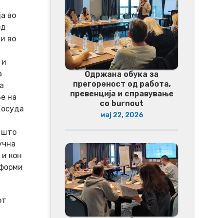
а во
од
ти во
 и
а
Одржана обука за
прегореност од работа,
а
превенција и справување
е на
со burnout
 осуда
мај 22, 2026
 што
учна
 и кон
 форми
от