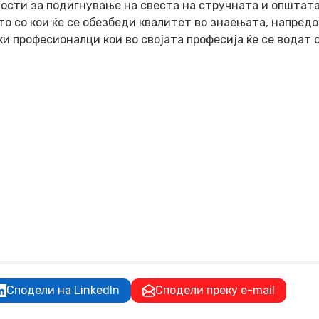
ности за подигнување на свеста на стручната и општат
о со кои ќе се обезбеди квалитет во знаењата, напредо
и професионалци кои во својата професија ќе се водат 
Сподели на LinkedIn
Сподели преку e-mail