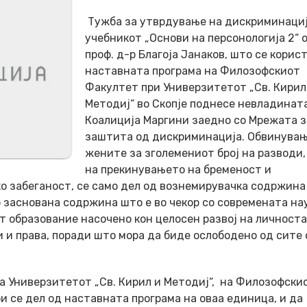
Тужба за утврдување на дискриминациј
учебникот „Основи на персонологија 2“ 
проф. д-р Благоја Јанаков, што се корис
наставната програма на Филозофскиот
Факултет при Универзитетот „Св. Кирил
Методиј“ во Скопје поднесе невладинат
Коалиција Маргини заедно со Мрежата з
заштита од дискриминација. Обвинувањ
жените за зголемениот број на разводи,
на прекинувањето на бременост и
о забеганост, се само дел од вознемирувачка содржина
 заснована содржина што е во чекор со современата на
 образование насочено кон целосен развој на личноста
 и права, поради што мора да биде ослободено од сите
а Универзитетот „Св. Кирил и Методиј“, на Филозофски
и се дел од наставната програма на оваа единица, и да