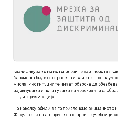
квалификување на истополовите партнерства как
бараме да биде отстранета и заменета со научно
мисла. Институциите имаат обврска да обезбедат
зајакнување и почитување на човековите слободи
на дискриминација.
По неколку обиди да го привлечеме вниманието н
Факултет и на авторите на спорните учебници ко