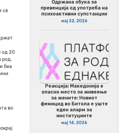
Одржана обука за
превенција од употреба на
и сѐ
психоактивни супстанции
мај 22, 2026
држат
 од 20
 род,
и беа
жини
Реакција: Македонија е
опасно место за живеење
за жените: Новиот
фемицид во Битола е уште
ата во
еден аларм за
институциите
мај 14, 2026
окрај