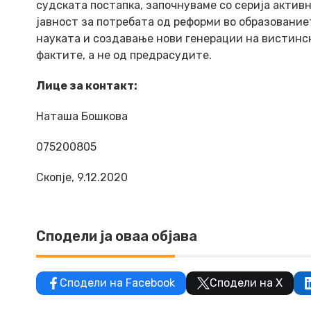
судската постапка, започнуваме со серија актив
јавност за потребата од реформи во образованиет
науката и создавање нови генерации на вистинск
фактите, а не од предрасудите.
Лице за контакт:
Наташа Бошкова
075200805
Скопје, 9.12.2020
Сподели ја оваа објава
Сподели на Facebook
Сподели на X