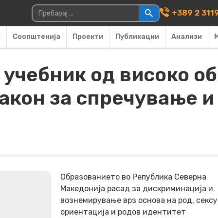
Main Navigati
Пребарувај за:
+389 2 311
и
Соопштенија
Проекти
Публикации
Анализи
 учебник од високо о
акон за спречување и
Образованието во Република Северна
Македонија расад за дискриминација и
вознемирување врз основа на род, секс
ориентација и родов идентитет