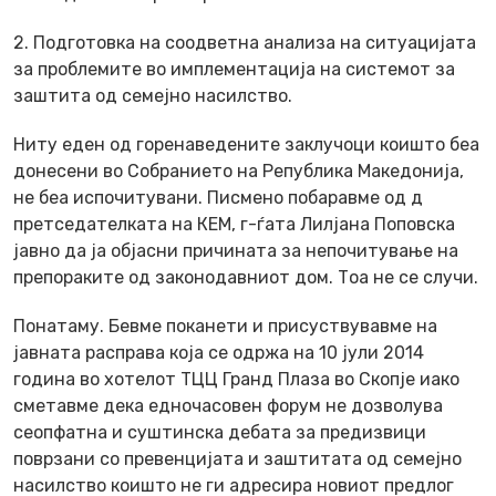
2. Подготовка на соодветна анализа на ситуацијата
за проблемите во имплементација на системот за
заштита од семејно насилство.
Ниту еден од горенаведените заклучоци коишто беа
донесени во Собранието на Република Македонија,
не беа испочитувани. Писмено побаравме од д
претседателката на КЕМ, г-ѓата Лилјана Поповска
јавно да ја објасни причината за непочитување на
препораките од законодавниот дом. Тоа не се случи.
Понатаму. Бевме поканети и присуствувавме на
јавната расправа која се одржа на 10 јули 2014
година во хотелот ТЦЦ Гранд Плаза во Скопје иако
сметавме дека едночасовен форум не дозволува
сеопфатна и суштинска дебата за предизвици
поврзани со превенцијата и заштитата од семејно
насилство коишто не ги адресира новиот предлог