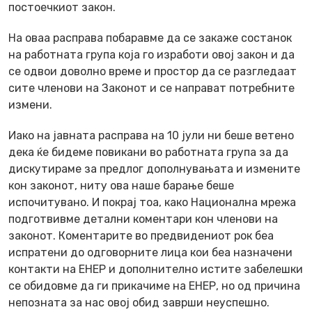
постоечкиот закон.
На оваа расправа побаравме да се закаже состанок
на работната група која го изработи овој закон и да
се одвои доволно време и простор да се разгледаат
сите членови на Законот и се направат потребните
измени.
Иако на јавната расправа на 10 јули ни беше ветено
дека ќе бидеме повикани во работната група за да
дискутираме за предлог дополнувањата и измените
кон законот, ниту ова наше барање беше
испочитувано. И покрај тоа, како Национална мрежа
подготвивме детални коментари кон членови на
законот. Коментарите во предвидениот рок беа
испратени до одговорните лица кои беа назначени
контакти на ЕНЕР и дополнително истите забелешки
се обидовме да ги прикачиме на ЕНЕР, но од причина
непозната за нас овој обид заврши неуспешно.