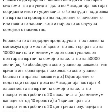
системот за да увидат дали во Македонија постојат
социјални институции коишто ќе понудат поддршка
на жртва на пример во попладневните, вечерните
или ноќните часови, кога и најчесто се случува
семејното насилство.
Европските стандарди предвидуваат постоење на
минимум едно место/ кревет во шелтер центар на
10000 жители и минимум еден советувалишен
центар за жртви на семејно насилство на 50000
жени (кој ќе обезбедува советување од секаков тип:
кризна интервенција, психолошко советување,
бесплатна правна помош и др.) Официјалните
податоци говорат дека во Македонија постојат 4
засолништа за жртви на семејно насилство
наспроти потребните 20 засолништа (со минимум
капацитет од 10 кревети) и 1 кризен центар
наспроти потребните 20 центри за популација за