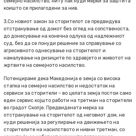
семејно насилство, ниту пак нуди мерки за заштита
коишто се прилагодени за нив.
3.Со новиот закон за сторителот се предвидува
отстранување од домот без оглед на сопственоста,
до донесување на конечна одлука од надлежниот
суд, без да се понуди решение за справување со
агресивното однесување на сторителот и
намалување на ризиците по здравјето и животот на
жртвите на семејното насилство.
Потенцираме дека Македонија е земја со висока
стапка на семејно насилство и недостаток на
сервиси за сторители – во целата земја постои само
еден сервис којшто работи на третман на сторители
во градот Скопје. Предвидената мерка за
отстранување на сторителот од неговиот дом, не
нуди решенија за регулирање на движењето на
сторителите на насилството и нивни третман, со