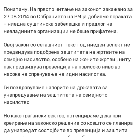
Понатаму. На првото читање на законот закажано за
27.08.2014 во Собранието на РМ ја добивме пораката
– ниедна суштинска забелешка и предлог на
невладините организации не беше прифатена.
Овој закон со сегашниот текст од ниеден аспект не
предвидува подобрена заштитата на жртвите на
семејно насилство, особено на жените жртви , ниту
пак предвидува превенција на повисоко ниво во
насока на спречување на идни насилства.
Ги поздравуваме напорите на државата за
унапредување на заштитата на семејното
насилство.
Но како граѓански сектор, потенцираме дека при
креирање на законско решение со коешто се планира
да унапредат состојбите во превенција и заштита