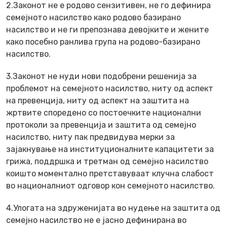
2.Законот не е родово сензитивен, не го дефинира
семејното насилство како родово базирано
насилство и не ги препознава девојките и жените
како посебно ранлива група на родово-базирано
насилство.
3.Законот не нуди нови подобрени решенија за
проблемот на семејното насилство, ниту од аспект
на превенција, ниту од аспект на заштита на
жртвите споредено со постоечките национални
протоколи за превенција и заштита од семејно
насилство, ниту пак предвидува мерки за
зајакнување на институционалните капацитети за
грижа, поддршка и третман од семејно насилство
коишто моментално претставуваат клучна слабост
во националниот одговор кон семејното насилство.
4.Улогата на здруженијата во нудење на заштита од
семејно насилство не е јасно дефинирана во