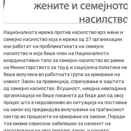
Националната мрежа против насилство врз жени и
семејно насилство која е мрежа од 27 организации
кои работат на проблематиката на семејно
насилство и која беше член на Националното
координативно тело за семејно насилство во рамки
на Министерството за труд и социјална политика не
беше вклучена во работната група за креирање на
новиот Закон за превенција, спречување и заштита
од семејно насилство. Всушност, ниедна невладина
организација не беше поканета да биде дел од овој
процес што е недозволиво во ситуација на постоење
на закон кој предвидува вклучување на граѓанскиот
сектор во процесите на креирање на закони. Поради
тоа имаме сериозни забелешки за начинот на
изготвување на овој предлог закон, и нашето