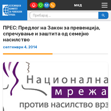
Main Navigation
Skip to content
Пребарувај за:
ПРЕС: Предлог на Закон за превенција,
спречување и заштита од семејно
насилство
септември 4, 2014