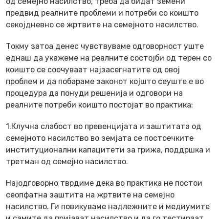
од семејно насилство, треба да бидат земени
предвид реалните проблеми и потреби со коишто
секојдневно се жртвите на семејното насилство.
Токму затоа денес чувствуваме одговорност уште
еднаш да укажеме на реалните состојби од терен со
коишто се соочуваат најзасегнатите од овој
проблем и да побараме законот којшто сеуште е во
процедура да понуди решенија и одговори на
реалните потреби коишто постојат во практика:
1.Клучна слабост во превенцијата и заштитата од
семејното насилство во земјата се постоечките
институционални капацитети за грижа, поддршка и
третман од семејно насилство.
Најодговорно тврдиме дека во практика не постои
сеопфатна заштита на жртвите на семејно
насилство. Ги повикуваме надлежните и медиумите
и самите да пријават насилство и да го тестираат