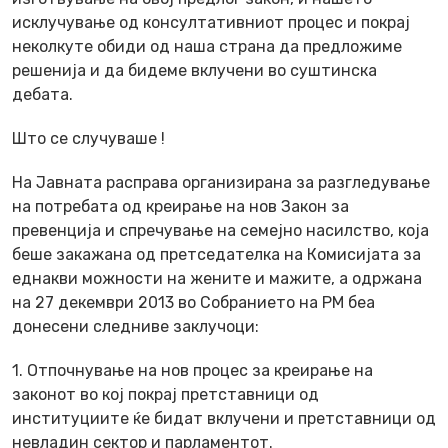
исклучување од консултативниот процес и покрај
неколкуте обиди од наша страна да предложиме
решенија и да бидеме вклучени во суштинска
дебата.
Што се случуваше !
На Јавната расправа организирана за разгледување
на потребата од креирање на нов Закон за
превенција и спречување на семејно насилство, која
беше закажана од претседателка на Комисијата за
еднакви можности на жените и мажите, а одржана
на 27 декември 2013 во Собранието на РМ беа
донесени следниве заклучоци:
1. Отпочнување на нов процес за креирање на
законот во кој покрај претставници од
институциите ќе бидат вклучени и претставници од
невладин сектор и парламентот.