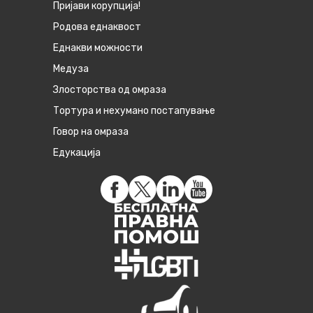
Пријави корупција!
Родова еднаквост
Eднакви можности
Медуза
Злосторства од омраза
Тортура и нехумано постапување
Говор на омраза
Едукација