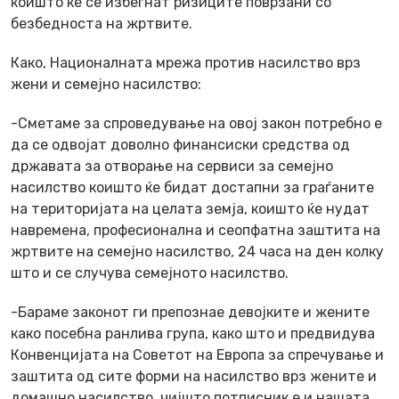
коишто ќе се избегнат ризиците поврзани со
безбедноста на жртвите.
Како, Националната мрежа против насилство врз
жени и семејно насилство:
-Сметаме за спроведување на овој закон потребно е
да се одвојат доволно финансиски средства од
државата за отворање на сервиси за семејно
насилство коишто ќе бидат достапни за граѓаните
на територијата на целата земја, коишто ќе нудат
навремена, професионална и сеопфатна заштита на
жртвите на семејно насилство, 24 часа на ден колку
што и се случува семејното насилство.
-Бараме законот ги препознае девојките и жените
како посебна ранлива група, како што и предвидува
Конвенцијата на Советот на Европа за спречување и
заштита од сите форми на насилство врз жените и
домашно насилство, чијшто потписник е и нашата