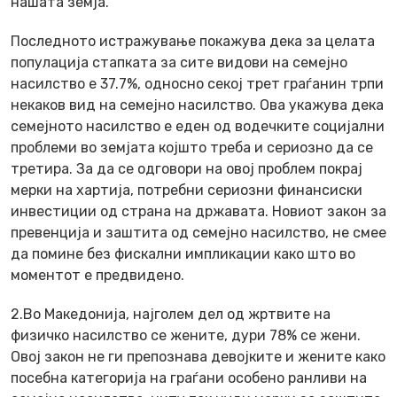
нашата земја.
Последното истражување покажува дека за целата
популација стапката за сите видови на семејно
насилство е 37.7%, односно секој трет граѓанин трпи
некаков вид на семејно насилство. Ова укажува дека
семејното насилство е еден од водечките социјални
проблеми во земјата којшто треба и сериозно да се
третира. За да се одговори на овој проблем покрај
мерки на хартија, потребни сериозни финансиски
инвестиции од страна на државата. Новиот закон за
превенција и заштита од семејно насилство, не смее
да помине без фискални импликации како што во
моментот е предвидено.
2.Во Македонија, најголем дел од жртвите на
физичко насилство се жените, дури 78% се жени.
Овој закон не ги препознава девојките и жените како
посебна категорија на граѓани особено ранливи на