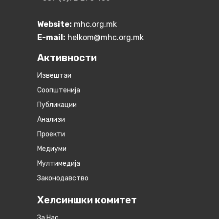
Website:
mhc.org.mk
E-mail:
helkom@mhc.org.mk
Активности
Извештаи
Соопштенија
Публикации
Анализи
Проекти
Медиуми
Мултимедија
Законодавство
Хелсиншки комитет
За Нас