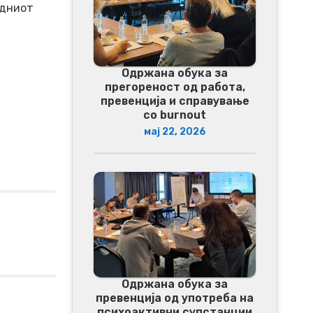
одниот
Одржана обука за
прегореност од работа,
превенција и справување
со burnout
мај 22, 2026
Одржана обука за
превенција од употреба на
психоактивни супстанции