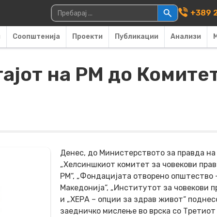
Main Navigati
Пребарувај за:
+389 2
и
Соопштенија
Проекти
Публикации
Анализи
ајот на РМ до Комитет
Денес, до Министерството за правда на
„Хелсиншкиот комитет за човекови прав
РМ“, „Фондацијата отворено општество 
Македонија“, „Институтот за човекови п
и „ХЕРА – опции за здрав живот“ поднес
заедничко мислење во врска со Третиот