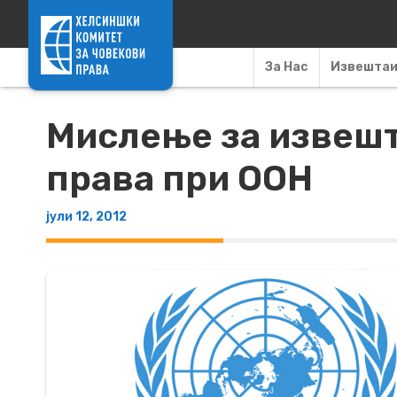
Skip to content
За Нас
Извешта
Мислење за извешт
права при ООН
јули 12, 2012