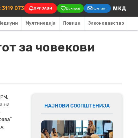
on
 3119 073
ПРИЈАВИ
Донирај
Контакт
Медиуми
Мултимедија
Повици
Законодавство
от за човекови
 РМ,
а на
НАЈНОВИ СООПШТЕНИЈА
–
рава“
оа