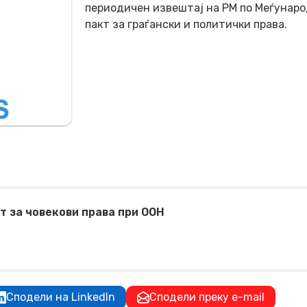
периодичен извештај на РМ по Меѓунар
пакт за граѓански и политички права.
т за човекови права при ООН
Сподели на LinkedIn
Сподели преку e-mail