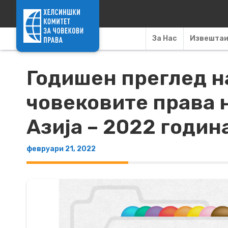
Skip to content
За Нас
Извешта
Годишен преглед на
човековите права 
Азија – 2022 годин
февруари 21, 2022