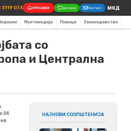
on
 3119 073
ПРИЈАВИ
Донирај
Контакт
Медиуми
Мултимедија
Повици
Законодавство
јбата со
вропа и Централна
,
о 54
НАЈНОВИ СООПШТЕНИЈА
 на