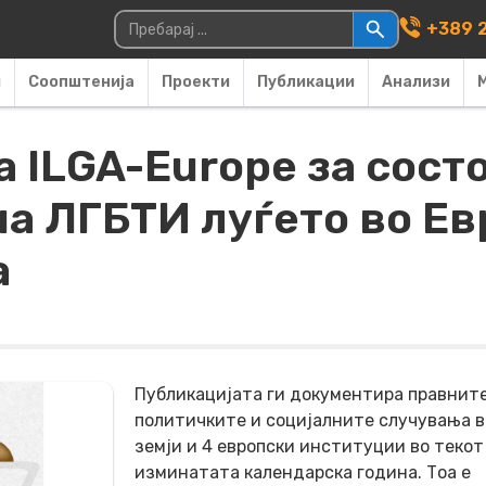
Main Navigati
Пребарувај за:
+389 2
и
Соопштенија
Проекти
Публикации
Анализи
 ILGA-Europe за состо
на ЛГБТИ луѓето во Е
а
Публикацијата ги документира правните
политичките и социјалните случувања в
земји и 4 европски институции во текот
изминатата календарска година. Тоа е