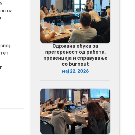
е
ос на
о
 свој
Одржана обука за
прегореност од работа,
итет
превенција и справување
со burnout
т
мај 22, 2026