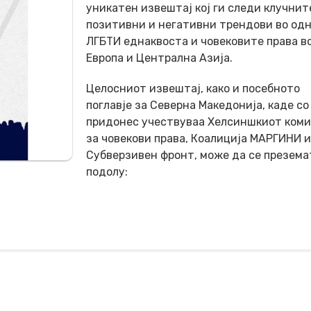
уникатен извештај кој ги следи клучнит
позитивни и негативни трендови во одн
ЛГБТИ еднаквоста и човековите права в
Европа и Централна Азија.
Целосниот извештај, како и посебното
поглавје за Северна Македонија, каде со
придонес учествуваа Хелсиншкиот ком
за човекови права, Коалиција МАРГИНИ и
Субверзивен фронт, може да се презема
подолу: