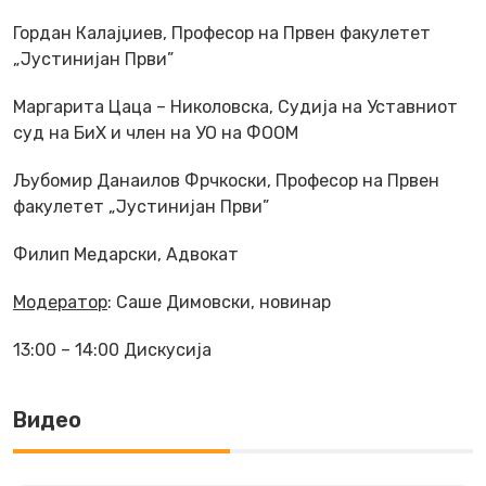
Гордан Калајџиев, Професор на Првен факулетет
„Јустинијан Први”
Маргарита Цаца – Николовска, Судија на Уставниот
суд на БиХ и член на УО на ФООМ
Љубомир Данаилов Фрчкоски, Професор на Првен
факулетет „Јустинијан Први”
Филип Медарски, Адвокат
Модератор
: Саше Димовски, новинар
13:00 – 14:00 Дискусија
Видео