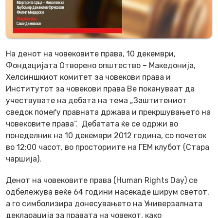
На денот на човековите права, 10 декември,
Фондацијата Отворено општество – Македонија,
Хелсиншкиот комитет за човекови права и
Институтот за човекови права Ве покануваат да
учествувате на дебата на тема „Заштитениот
сведок помеѓу правната држава и прекршувањето на
човековите права“. Дебатата ќе се одржи во
понеделник на 10 декември 2012 година, со почеток
во 12:00 часот, во просториите на ГЕМ клубот (Стара
чаршија).
Денот на човековите права (Human Rights Day) се
одбележува веќе 64 години насекаде ширум светот,
а го симболизира донесувањето на Универзалната
декларација за правата на човекот, како