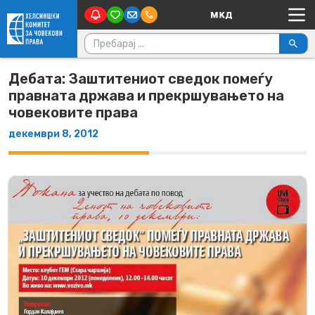
Main Navigation
Skip to content
Пребарувај за:
Дебата: Заштитениот сведок помеѓу
правната држава и прекршувањето на
човековите права
декември 8, 2012