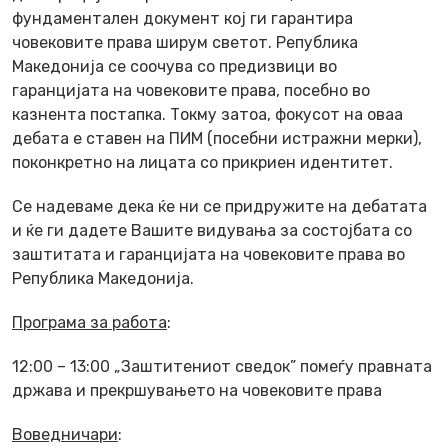
фундаментален документ кој ги гарантира
човековите права ширум светот. Република
Македонија се соочува со предизвици во
гаранцијата на човековите права, посебно во
казнента постапка. Токму затоа, фокусот на оваа
дебата е ставен на ПИМ (посебни истражни мерки),
поконкретно на лицата со прикриен идентитет.
Се надеваме дека ќе ни се придружите на дебатата
и ќе ги дадете Вашите видувања за состојбата со
заштитата и гаранцијата на човековите права во
Република Македонија.
Програма за работа
:
12:00 – 13:00 „Заштитениот сведок” помеѓу правната
држава и прекршувањето на човековите права
Воведничари
: