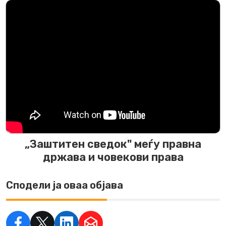
„Заштитен сведок" меѓу правна
држава и човекови права
Сподели ја оваа објава