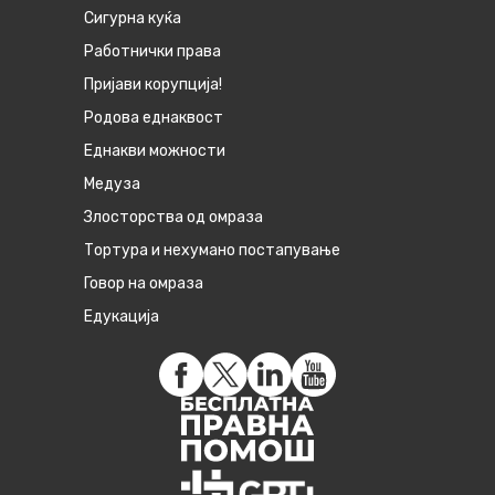
Сигурна куќа
Работнички права
Пријави корупција!
Родова еднаквост
Eднакви можности
Медуза
Злосторства од омраза
Тортура и нехумано постапување
Говор на омраза
Едукација