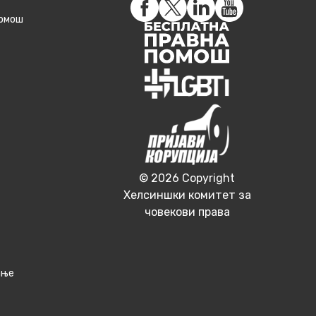
помош
© 2026 Copyright
Хелсиншки комитет за
човекови права
ање