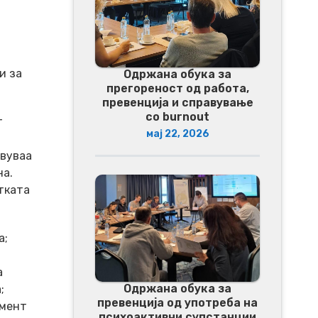
и за
Одржана обука за
прегореност од работа,
превенција и справување
со burnout
т
мај 22, 2026
твуваа
на.
тката
а;
а
Одржана обука за
;
превенција од употреба на
умент
психоактивни супстанции