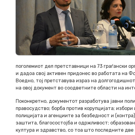
поголемиот дел претставници на 73 граѓански ор
и дадоа свој активен придонес во работата на Фо
Воедно, тој претставува израз на долгогодишнот
на овој документ во соодветните области на инт
Поконкретно, документот разработува јавни полит
правосудство; борба против корупцијата; избори 
полицијата и агенциите за безбедност и (контра
заштита, благосостојба и одржливост; образован
култура и здравство, со тоа што последните две