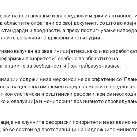
асоки на постапување и да предложи мерки и активности
д областите опфатени со овој документ, со што во крајн
 стандарди и вредности, а преку постигнување напредо
аѓаните во клучните државни институции.
ивно вклучен во оваа иницијатива, како и во изработка
реформски приоритети“ особено во областите на
 агенциите за безбедност и (контра)разузнавање.
анизации содржи низа мерки кои не се опфатени со План
насока на целосна имплементација на мерките предложен
т кон системски и суштински реформи, кои се неопходн
ако и евалуација и мониторинг врз нивното спроведувањ
ција на клучните реформски приоритети на владино ни
ој ќе се состои од претставници на надлежните минист