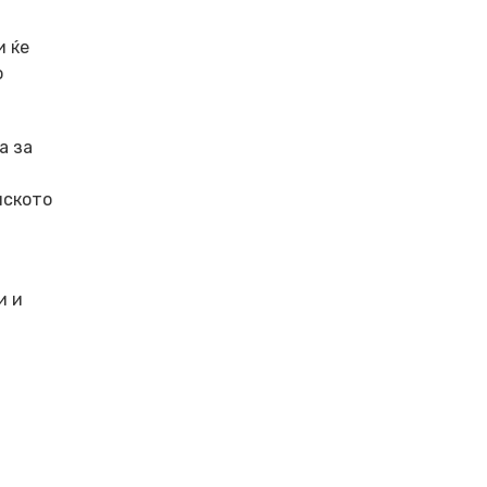
и ќе
о
а за
нското
и и