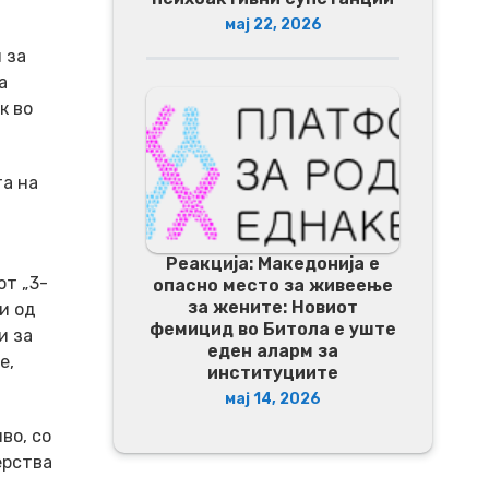
мај 22, 2026
 за
а
к во
та на
Реакција: Македонија е
от „3-
опасно место за живеење
за жените: Новиот
и од
фемицид во Битола е уште
и за
еден аларм за
е,
институциите
мај 14, 2026
во, со
ерства