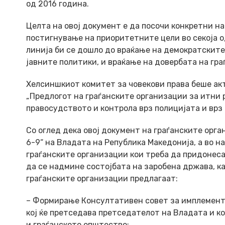
од 2016 година.
Целта на овој документ е да посочи конкретни н
постигнување на приоритетните цели во секоја о
линија би се дошло до враќање на демократските
јавните политики, и враќање на довербата на гр
Хелсиншкиот комитет за човекови права беше акт
„Предлогот на граѓанските организации за итни 
правосудството и контрола врз полицијата и врз
Со оглед дека овој документ на граѓанските орг
6-9“ на Владата на Република Македонија, а во 
граѓанските организации кои треба да придонеса
да се надмине состојбата на заробена држава, к
граѓанските организации предлагаат:
– Формирање Консултативен совет за имплемента
кој ќе претседава претседателот на Владата и к
и граѓанското општество;