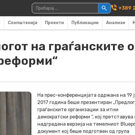
Main Navigati
Пребарувај за:
+389 2
и
Соопштенија
Проекти
Публикации
Анализи
огот на граѓанските 
 реформи“
На прес-конференцијата одржана на 19 
2017 година беше презентиран „Предлог
граѓанските организации за итни
демократски реформи “, кој претставува 
надградена верзија на темелниот Bluepr
документ кој беше подготвен од група