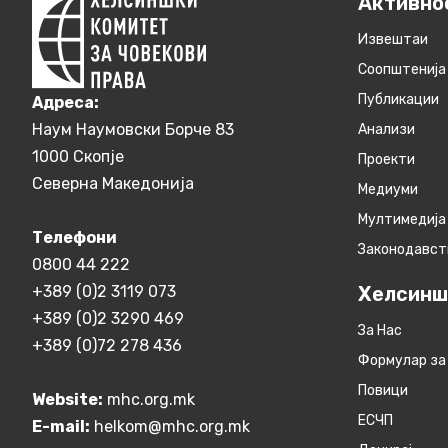
Активно
Извештаи
Соопштенија
Публикации
Aдреса:
Наум Наумовски Борче 83
Анализи
1000 Скопје
Проекти
Северна Македонија
Медиуми
Мултимедија
Телефони
Законодавст
0800 44 222
+389 (0)2 3119 073
Хелсинш
+389 (0)2 3290 469
За Нас
+389 (0)72 278 436
Формулар за
Повици
Website:
mhc.org.mk
ЕСЧП
E-mail:
helkom@mhc.org.mk