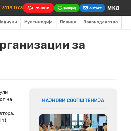
on
 3119 073
ПРИЈАВИ
Донирај
Контакт
Медиуми
Мултимедија
Повици
Законодавство
организации за
јули
от на
НАЈНОВИ СООПШТЕНИЈА
втора,
int