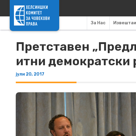
Skip to content
За Нас
Извешта
Претставен „Предл
итни демократски
јули 20, 2017