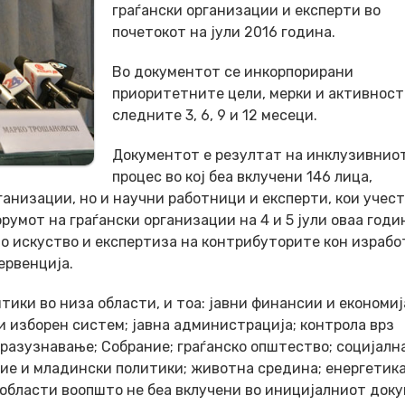
граѓански организации и експерти во
почетокот на јули 2016 година.
Во документот се инкорпорирани
приоритетните цели, мерки и активност
следните 3, 6, 9 и 12 месеци.
Документот е резултат на инклузивнио
процес во кој беа вклучени 146 лица,
ганизации, но и научни работници и експерти, кои учес
румот на граѓански организации на 4 и 5 јули оваа годи
о искуство и експертиза на контрибуторите кон израбо
ервенција.
ики во низа области, и тоа: јавни финансии и економиј
и изборен систем; јавна администрација; контрола врз
)разузнавање; Собрание; граѓанско општество; социјалн
ие и младински политики; животна средина; енергетика
 области воопшто не беа вклучени во иницијалниот док