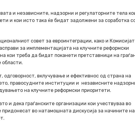
вата и независните, надзорни и регулаторните тела ко
ти и кои исто така ќе бидат задолжени за соработка с
ционалниот совет за евроинтеграции, како и Комисијат
асправи за имплементацијата на клучните реформски
на кои треба да бидат поканети претставници на граѓа
 области.
, одговорност, вклучување и ефективнос од страна на
ието, правосудните институции и независните надзорн
едувањето на клучните реформски приоритети.
то и дека граѓанските организации кои учествуваа во
ќе придонесат во натамошната дискусија за начините на
т.