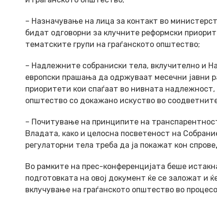
– Назначување на лица за контакт во министерст
бидат одговорни за клучните реформски приорите
тематските групи на граѓанското општество;
– Надлежните собраниски тела, вклучително и На
европски прашања да одржуваат месечни јавни р
приоритети кои спаѓаат во нивната надлежност, 
општество со докажано искуство во соодветните
– Почитување на принципите на транспарентност
Владата, како и целосна посветеност на Собран
регулаторни тела треба да ја покажат кон спров
Во рамките на прес-конференцијата беше истакна
подготовката на овој документ ќе се заложат и 
вклучување на граѓанското општество во процесо