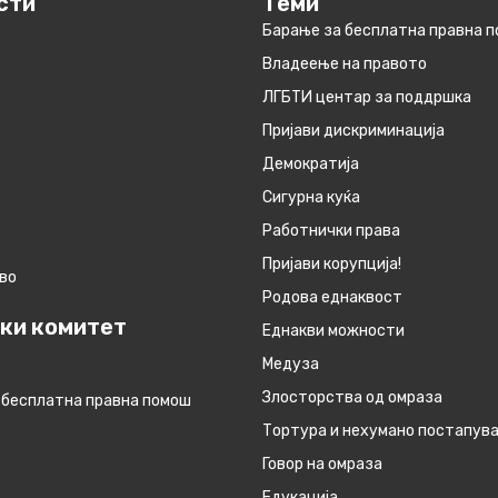
сти
Теми
Барање за бесплатна правна 
Владеење на правото
ЛГБТИ центар за поддршка
Пријави дискриминација
Демократија
Сигурна куќа
Работнички права
Пријави корупција!
во
Родова еднаквост
ки комитет
Eднакви можности
Медуза
Злосторства од омраза
 бесплатна правна помош
Тортура и нехумано постапув
Говор на омраза
Едукација