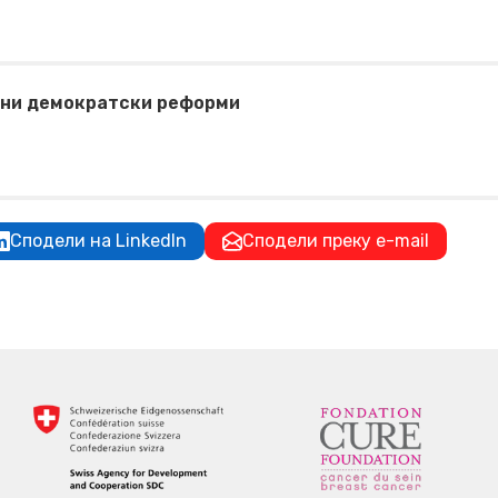
итни демократски реформи
Сподели на LinkedIn
Сподели преку e-mail