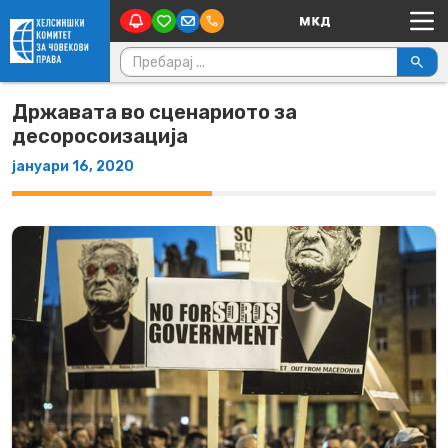
Main Navigation
Skip to content
Пребарувај за:
Државата во сценариото за
десоросоизација
јануари 16, 2020