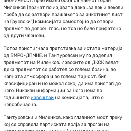
анонимност, прво имало обид од членот Горан
Миленков (познат по изјавата дека „за век и векови
треба да се затвори прашањето за анкетниот лист
на Груевски“) комисијата самостојно да отвори
предмет по допрен глас, но тоа не било прифатено
од други членови.
Потоа пристигнала претставка за истата материја
од ВМРО-ДПМНЕ, и Тантуровски му го доделил
предметот на Миленков. Изворите од ДКСК велат
дека предметот се работел со голема брзина, во
напната атмосфера и во голема тајност, бил
класифициран и не можел секој да има пристап до
него. Никакви информации за него нема во
годишните
извештаи
на комисијата, што е
невообичаено.
Тантуровски и Миленков, како главниот мост преку
кој се спровела партиската волја за прогон на