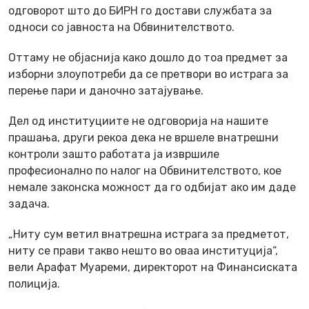
одговорот што до БИРН го достави службата за
односи со јавноста на Обвинителството.
Оттаму не објаснија како дошло до тоа предмет за
изборни злоупотреби да се претвори во истрага за
перење пари и даночно затајување.
Дел од институциите не одговорија на нашите
прашања, други рекоа дека не вршеле внатрешни
контроли зашто работата ја извршиле
професионално по налог на Обвинителството, кое
немале законска можност да го одбијат ако им даде
задача.
„Ниту сум ветил внатрешна истрага за предметот,
ниту се прави такво нешто во оваа институција“,
вели Арафат Муареми, директорот на Финансиската
полиција.