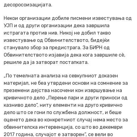
десоросоизацијата.
Некои организации добиле писмени известувања од
УЈП и од други организации дека завршила
истрагата против нив. Никој не добил такво
известување од Обвинителството, бидејќи
станувало збор за предистрага. За БИРН од
Обвинителството изјавија дека кога завршиле сè,
решиле да ја затворат постапката.
„По темелната анализа на севкупниот доказен
материјал, не беа утврдени основи на сомнение за
преземени дејства насочени кон извршување на
кривичното дело „Перење пари и други приноси од
казниво дело“, ниту елементи на друго кривично
дело што се гони по службена должност, и беше
оценето дека во конкретниот случај нема место за
обвинителска интервенција, со што во декември
2017 година, случајот е затворен“, се вели во