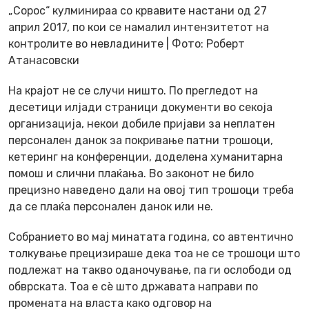
„Сорос“ кулминираа со крвавите настани од 27
април 2017, по кои се намалил интензитетот на
контролите во невладините | Фото: Роберт
Атанасовски
На крајот не се случи ништо. По прегледот на
десетици илјади страници документи во секоја
организација, некои добиле пријави за неплатен
персонален данок за покривање патни трошоци,
кетеринг на конференции, доделена хуманитарна
помош и слични плаќања. Во законот не било
прецизно наведено дали на овој тип трошоци треба
да се плаќа персонален данок или не.
Собранието во мај минатата година, со автентично
толкување прецизираше дека тоа не се трошоци што
подлежат на такво оданочување, па ги ослободи од
обврската. Тоа е сѐ што државата направи по
промената на власта како одговор на