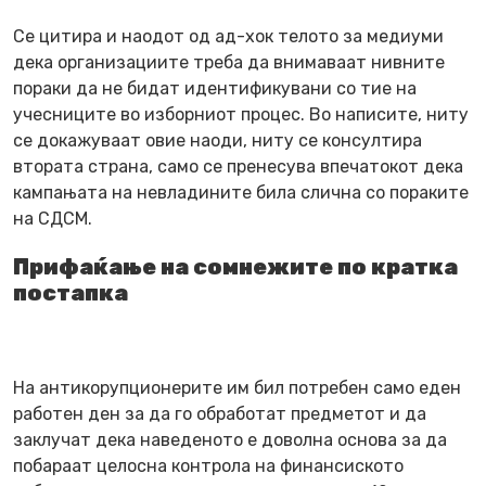
Се цитира и наодот од ад-хок телото за медиуми
дека организациите треба да внимаваат нивните
пораки да не бидат идентификувани со тие на
учесниците во изборниот процес. Во написите, ниту
се докажуваат овие наоди, ниту се консултира
втората страна, само се пренесува впечатокот дека
кампањата на невладините била слична со пораките
на СДСМ.
Прифаќање на сомнежите по кратка
постапка
На антикорупционерите им бил потребен само еден
работен ден за да го обработат предметот и да
заклучат дека наведеното е доволна основа за да
побараат целосна контрола на финансиското