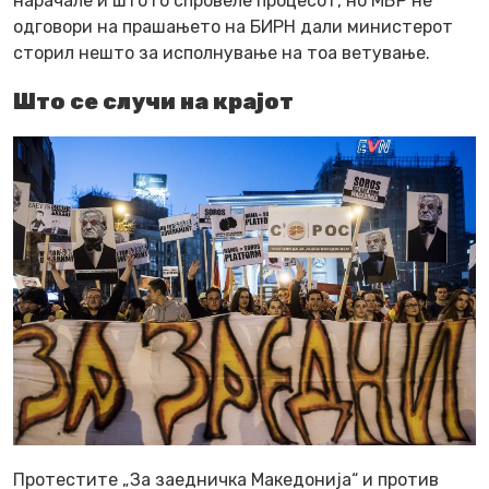
нарачале и што го спровеле процесот, но МВР не
одговори на прашањето на БИРН дали министерот
сторил нешто за исполнување на тоа ветување.
Што се случи на крајот
Протестите „За заедничка Македонија“ и против