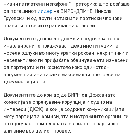
нивните платени мегафони“ – реторика што доаѓаше
од тогашниот
лидер
на ВМРО-ДПМНЕ, Никола
Груевски, и од други истакнати партиски членови
познати по своите радикални ставови.
Документите до кои дојдовме и сведочењата на
инволвираните покажуваат дека институциите
носеле одлуки во многу кратки рокови, некритички и
неселективно ги прифаќале обвинувањата изнесени
од партијата и ги користеле како единствен
аргумент за иницирање максимални претреси на
документацијата
Документите до кои дојде БИРН од Државната
комисија за спречување корупција и судир на
интереси (ДКСК), а кои ја содржат комуникацијата
меѓу партијата, комисијата и истражните органи, ги
потврдуваат сомневањата за силното партиско
влијание врз целиот процес.