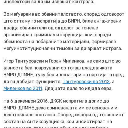
инспектори за да им извршат контрола.
Во меѓувреме во обвинителството, според одговорот
што оттаму го испратија до БИРН, биле ангажирани
двајца обвинители од одделот за гонење
организиран криминал и корупција, кои, поради
обемноста на побараните материјали, формирале
меѓуинституционални тимови за да вршат истрага.
Игор Тантуровски и Горан Миленков, не само што во
јавноста беа поврзувани со тогаш владејачката
ВМРО ДПМНЕ, туку беа и донатори на партијата пред
да ги добијат функциите.
Тантуровски во 2012
, а
Миленков во 2011
. Двајцата дале по илјада евра.
На 6 декември 2016, ДКСК испратила допис до
ВМРО-ДПМНЕ дека сомневањата им се основани и
дека почнале постапка. Според извори од тогашниот
состав на Антикорупциска, кои инсистираат на