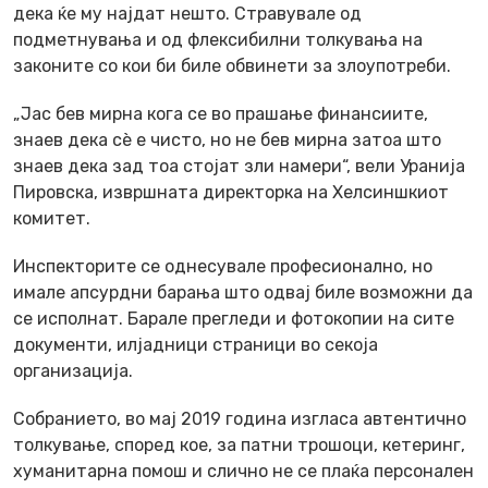
дека ќе му најдат нешто. Стравувале од
подметнувања и од флексибилни толкувања на
законите со кои би биле обвинети за злоупотреби.
„Јас бев мирна кога се во прашање финансиите,
знаев дека сè е чисто, но не бев мирна затоа што
знаев дека зад тоа стојат зли намери“, вели Уранија
Пировска, извршната директорка на Хелсиншкиот
комитет.
Инспекторите се однесувале професионално, но
имале апсурдни барања што одвај биле возможни да
се исполнат. Барале прегледи и фотокопии на сите
документи, илјадници страници во секоја
организација.
Собранието, во мај 2019 година изгласа автентично
толкување, според кое, за патни трошоци, кетеринг,
хуманитарна помош и слично не се плаќа персонален