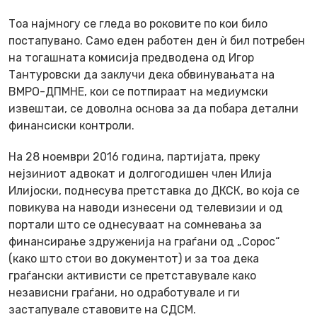
Тоа најмногу се гледа во роковите по кои било
постапувано. Само еден работен ден ѝ бил потребен
на тогашната комисија предводена од Игор
Тантуровски да заклучи дека обвинувањата на
ВМРО-ДПМНЕ, кои се потпираат на медиумски
извештаи, се доволна основа за да побара детални
финансиски контроли.
На 28 ноември 2016 година, партијата, преку
нејзиниот адвокат и долгогодишен член Илија
Илијоски, поднесува претставка до ДКСК, во која се
повикува на наводи изнесени од телевизии и од
портали што се однесуваат на сомневања за
финансирање здруженија на граѓани од „Сорос“
(како што стои во документот) и за тоа дека
граѓански активисти се претставувале како
независни граѓани, но одработувале и ги
застапувале ставовите на СДСМ.