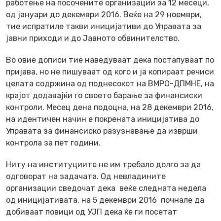
работење на посочените организации за 12 месеци,
од јануари до декември 2016. Веќе на 29 ноември,
тие испратиле такви иницијативи до Управата за
јавни приходи и до Јавното обвинителство.
Во овие дописи тие наведуваат дека постапуваат по
пријава, но не пишуваат од кого и ја копираат речиси
целата содржина од поднесокот на ВМРО-ДПМНЕ, на
крајот додавајќи го своето барање за финансиски
контроли. Месец дена подоцна, на 28 декември 2016,
на идентичен начин е покрената иницијатива до
Управата за финансиско разузнавање да изврши
контрола за пет години.
Ниту на институциите не им требало долго за да
одговорат на задачата. Од невладините
организации сведочат дека веќе следната недела
од иницијативата, на 5 декември 2016 почнале да
добиваат повици од УЈП дека ќе ги посетат