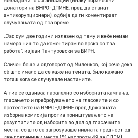
невладините организации (инаку поранешни
донатори на ВМРО-ДПМНЕ, пред да станат
антикорупционери), одбија да ги коментираат
случувањата од тоа време.
„Јас сум две години излезен од таму и веќе немам
намера ништо да коментирам во врска со таа
работа“, изјави Тантуровски за БИРН.
Сличен беше и одговорот од Миленков, кој рече дека
сè што имало да се каже на темата, било кажано
тогаш кога се случувале настаните.
А тие се одвиваа паралелно со изборната кампања,
гласањето и пребројувањето на гласовите и со
протестите на ВМРО-ДПМНЕ пред Државната
изборна комисија против поништувањето на
резултатите од изборите во дел од гласачките
места, со што се загрозуваше нивната предност од
две пратенички места (51 наспроти 49 за СДСМ).