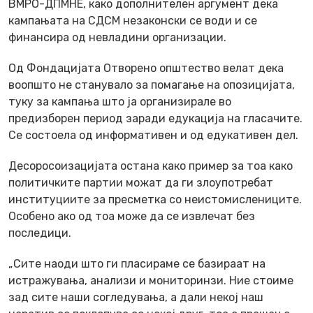
ВМРО-ДПМНЕ, како дополнителен аргумент дека
кампањата на СДСМ незаконски се води и се
финансира од невладини организации.
Од Фондацијата Отворено општество велат дека
воопшто не станувало за помагање на опозицијата,
туку за кампања што ја организирале во
предизборен период заради едукација на гласачите.
Се состоела од информативен и од едукативен дел.
Десоросоизацијата остана како пример за тоа како
политичките партии можат да ги злоупотребат
институциите за пресметка со неистомислениците.
Особено ако од тоа може да се извлечат без
последици.
„Сите наоди што ги пласираме се базираат на
истражувања, анализи и мониторинзи. Ние стоиме
зад сите наши согледувања, а дали некој наш