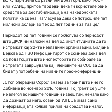
колку пари зеле од различни донатори, како ФООМ
или УСАИД, притоа тврдејќи дека ги користеле овие
средства за дестабилизација на македонската
политичка сцена. Нагласуваа дека се потрошиле пет
милиони долари во тек од пет години за таа цел.
Периодот од пет години се поклопува со периодот
што ДКСК им наложи на дел од институциите да го
истражат кај 22-те невладини организации. Билјана
Бејкова од НВО Инфо центарот се сомнева дека дел
од податоците што инспекторите ги собирале за
истрагата завршувале кај членовите на СОС за да
бидат употребени на нивните прес-конференции.
„Стоп операција Сорос“ знаеја за грант што ние го
добивме во ноември 2016 година. Тој грант сè уште
не влегол во нашите годишни извештаи, немале како
да дознаат за него, освен од УЈП. Ја имаа само
информацијата колкав прилив на средства имало“,