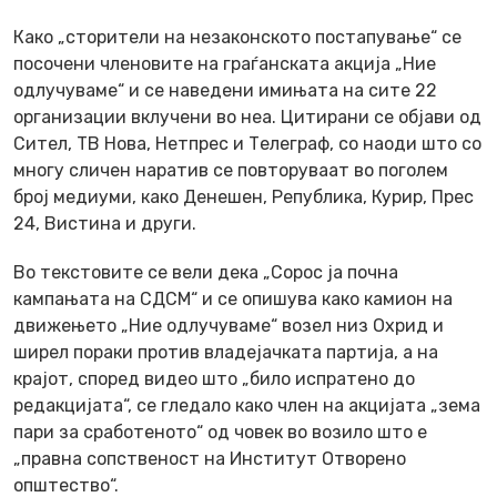
Како „сторители на незаконското постапување“ се
посочени членовите на граѓанската акција „Ние
одлучуваме“ и се наведени имињата на сите 22
организации вклучени во неа. Цитирани се објави од
Сител, ТВ Нова, Нетпрес и Телеграф, со наоди што со
многу сличен наратив се повторуваат во поголем
број медиуми, како Денешен, Република, Курир, Прес
24, Вистина и други.
Во текстовите се вели дека „Сорос ја почна
кампањата на СДСМ“ и се опишува како камион на
движењето „Ние одлучуваме“ возел низ Охрид и
ширел пораки против владејачката партија, а на
крајот, според видео што „било испратено до
редакцијата“, се гледало како член на акцијата „зема
пари за сработеното“ од човек во возило што е
„правна сопственост на Институт Отворено
општество“.