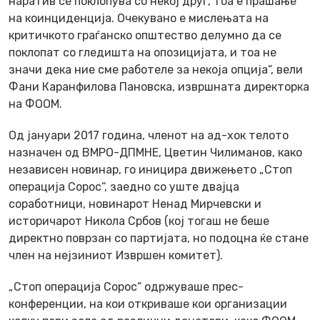
наратив се поклопува со некој друг, тоа е прашање
на коинциденција. Очекувано е мислењата на
критичкото граѓанско општество делумно да се
поклопат со гледишта на опозицијата, и тоа не
значи дека ние сме работеле за некоја опција“, вели
Фани Каранфилова Пановска, извршната директорка
на ФООМ.
Од јануари 2017 година, членот на ад-хок телото
назначен од ВМРО-ДПМНЕ, Цветин Чилиманов, како
независен новинар, го иницира движењето „Стоп
операција Сорос“, заедно со уште двајца
соработници, новинарот Ненад Мирчевски и
историчарот Никола Србов (кој тогаш не беше
директно поврзан со партијата, но подоцна ќе стане
член на нејзиниот Извршен комитет).
„Стоп операција Сорос“ одржуваше прес-
конференции, на кои откриваше кои организации