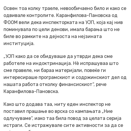
Освен тоа колку траеле, невообичаено било и како се
одвивале контролите. Каранфилова-Пановска од
ФООМ вели дека инспекторката на УЈП, која кај нив
поминувала по цели денови, имала барања што не
биле во рамките на дејноста на нејзината
институција.
„УЈП како да се обидуваше да утврди дека сме
работеле на индоктринација. Нè испрашуваа што
сме правеле, ни бараа материјали, повеќе ги
интересираше програмскиот и содржинскиот дел од
нашата работа отколку финансискиот“, рече
Каранфилова-Пановска.
Како што додава таа, ниту еден инспектор не
поставил прашање во врска со кампањата „Ние
одлучуваме“, иако таа била повод за целата серија
истраги. Се истражувале сите активности за да се