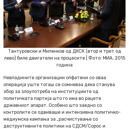
Тантуровски и Миленков од ДКСК (втор и трет од
лево) биле двигатели на процесите | Фото: МИА, 2015
година
Невладините организации опфатени со оваа
операција уште тогаш се сомневаа дека станува
збор за злоупотреба на институциите од
политичката партија што го има во рацете
државниот апарат. Особено што заедно со
контролите се одвиваше и интензивна политичко-
медиумска кампања за „расчистување со
деструктивните политики на СДСМ/Сорос и