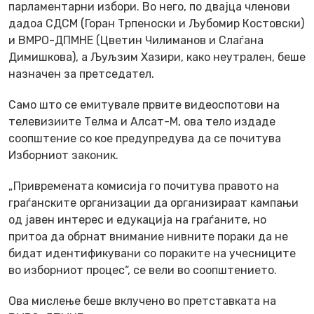
парламентарни избори. Во него, по двајца членови
дадоа СДСМ (Горан Трпеноски и Љубомир Костовски)
и ВМРО-ДПМНЕ (Цветин Чилиманов и Слаѓана
Димишкова), а Љуљзим Хазири, како неутрален, беше
назначен за претседател.
Само што се емитувале првите видеоспотови на
телевизиите Телма и Алсат-М, ова тело издаде
соопштение со кое предупредува да се почитува
Изборниот законик.
„Привремената комисија го почитува правото на
граѓанските организации да организираат кампањи
од јавен интерес и едукација на граѓаните, но
притоа да обрнат внимание нивните пораки да не
бидат идентификувани со пораките на учесниците
во изборниот процес“, се вели во соопштението.
Ова мислење беше вклучено во претставката на