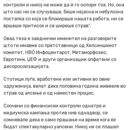
контроли и никој не може да ѝ го оспори тоа. Но, она
што нас ни се случуваше, беше нејасна и небулозна
постапка со која се блокираше нашата работа, ни се
вршеше притисок и се ширеше страв“.
Оваа теза е заеднички именител на разговорите
што ги имавме со претставници од Хелсиншкиот
комитет, НВО Инфоцентарот, Метаморфозис,
Евротинк, ЏЕФ и други организации опфатени со
десоросоизацијата.
Стотици луѓе, вработени или активни во овие
здруженија, велат дека половина година живееле во
страв од апсење и од наместен процес.
Соочени со финансиски контроли однатре и
медиумска кампања против нив однадвор, се
сомневале дека е само прашање на време кога ќе
бидат спектакуларно уапсени. Никој не се плашел