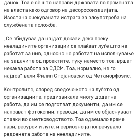
данок. Тоа е сè што направи државата по промената
на власта како одговор на десоросоизацијата.
Изостана очекуваната истрага за злоупотреба на
службената положба.
„Се обидуваа да најдат докази дека преку
невладините организации се плаќаат луѓе што не
работат за нив, односно не работат на исполнување
на задачите од проектите, туку наместо тоа, вршат
некаква работа за СДСМ. Тоа, нормално, не го
најдоа“, вели Филип Стојановски од Метаморфозис.
Контролите, според сведочењето на луѓето од
организациите, предизвикале многу додатна
работа, да им се подготват документи, да им се
направат фотокопии, преводи, да им се објаснуваат
ставки во сметководството. Тоа одземало време,
пари, ресурси и луѓе, и сериозно ја попречувало
редовната работа на невладините.