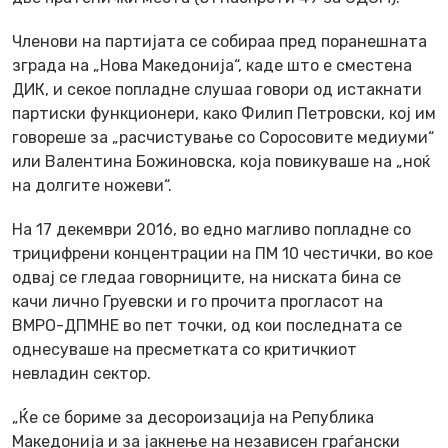
Членови на партијата се собираа пред поранешната
зграда на „Нова Македонија“, каде што е сместена
ДИК, и секое попладне слушаа говори од истакнати
партиски функционери, како Филип Петровски, кој им
говореше за „расчистување со Соросовите медиуми“
или Валентина Божиновска, која повикуваше на „ноќ
на долгите ножеви“.
На 17 декември 2016, во едно магливо попладне со
трицифрени концентрации на ПМ 10 честички, во кое
одвај се гледаа говорниците, на ниската бина се
качи лично Груевски и го прочита прогласот на
ВМРО-ДПМНЕ во пет точки, од кои последната се
однесуваше на пресметката со критичкиот
невладин сектор.
„Ќе се бориме за десороизација на Република
Македонија и за јакнење на независен граѓански