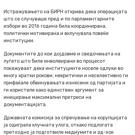
Истражувањето на БИРН открива дека операцијата
што се случуваше пред и по парламентарните
избори во 2016 година била координирана,
политички мотивирана и вклучувала повеќе
институции.
Документите до кои дојдовме и сведочењата на
луѓето што биле инволвирани во процесот
покажуваат дека институциите носеле одлуки во
многу кратки рокови, некритички и неселективно ги
прифаќале обвинувањата изнесени од партијата и
ги користеле како единствен аргумент за
иницирање максимални претреси на
документацијата.
Државната комисија за спречување на корупцијата
ја одиграла клучната улога, откако подлогата
претходно ја подготвиле медиумите и ад-хок