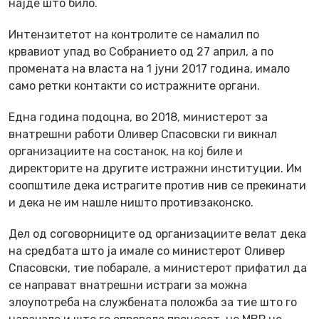
најде што било.
Интензитетот на контролите се намалил по
крвавиот упад во Собранието од 27 април, а по
промената на власта на 1 јуни 2017 година, имало
само ретки контакти со истражните органи.
Една година подоцна, во 2018, министерот за
внатрешни работи Оливер Спасовски ги викнал
организациите на состанок, на кој биле и
директорите на другите истражни институции. Им
соопштиле дека истрагите против нив се прекинати
и дека не им нашле ништо противзаконско.
Дел од соговорниците од организациите велат дека
на средбата што ја имале со министерот Оливер
Спасовски, тие побарале, а министерот прифатил да
се направат внатрешни истраги за можна
злоупотреба на службената положба за тие што го