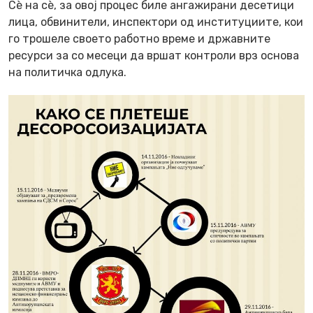
Сè на сè, за овој процес биле ангажирани десетици
лица, обвинители, инспектори од институциите, кои
го трошеле своето работно време и државните
ресурси за со месеци да вршат контроли врз основа
на политичка одлука.