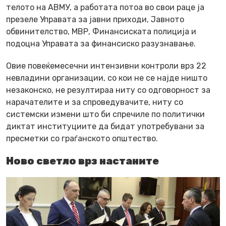
телото на АВМУ, а работата потоа во свои раце ја
презеле Управата за јавни приходи, Јавното
обвинителство, МВР, Финансиската полиција и
подоцна Управата за финансиско разузнавање.
Овие повеќемесечни интензивни контроли врз 22
невладини организации, со кои не се најде ништо
незаконско, не резултираа ниту со одговорност за
нарачателите и за спроведувачите, ниту со
системски измени што би спречиле по политички
диктат институциите да бидат употребувани за
пресметки со граѓанското општество.
Ново светло врз настаните