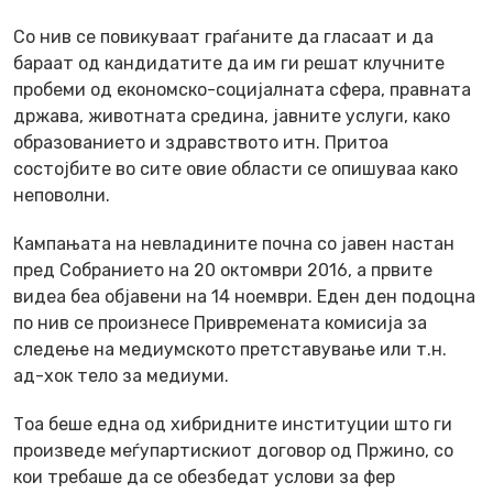
Со нив се повикуваат граѓаните да гласаат и да
бараат од кандидатите да им ги решат клучните
пробеми од економско-социјалната сфера, правната
држава, животната средина, јавните услуги, како
образованието и здравството итн. Притоа
состојбите во сите овие области се опишуваа како
неповолни.
Кампањата на невладините почна со јавен настан
пред Собранието на 20 октомври 2016, а првите
видеа беа објавени на 14 ноември. Еден ден подоцна
по нив се произнесе Привремената комисија за
следење на медиумското претставување или т.н.
ад-хок тело за медиуми.
Тоа беше една од хибридните институции што ги
произведе меѓупартискиот договор од Пржино, со
кои требаше да се обезбедат услови за фер