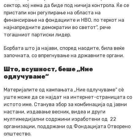
сектор, кој нема да биде под ничија контрола. Ќе се
пристапи кон регулирање на областа на
финансирање на фондациите и НВО, по теркот на
најнапредните демократии во светот“, рече
тогашниот партиски лидер.
Борбата што ја најави, според наодите, била веќе
започната, со впрегнување на државните органи.
Што, всушност, беше „Ние
одлучуваме“
Материјалите од кампањата „Ние одлучуваме“ сè
уште може да се најдат на интернет-страницата со
истото име. Станува збор за комбинација од јавни
настани, издавање весник, видеа и други
мултимедијални содржини изработени од 22
организации, поддржани од Фондацијата Отворено
општество.