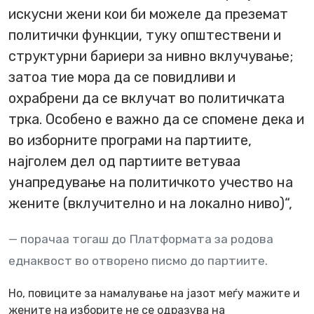
искусни жени кои би можеле да преземат
политички функции, туку општествени и
структурни бариери за нивно вклучување;
затоа тие мора да се повидливи и
охрабрени да се вклучат во политичката
трка. Особено е важно да се спомене дека и
во изборните програми на партиите,
најголем дел од партиите ветуваа
унапредување на политичкото учество на
жените (вклучително и на локално ниво)“,
порачаа тогаш до Платформата за родова
еднаквост во отворено писмо до партиите.
Но, повиците за намалување на јазот меѓу мажите и
жените на изборите не се одразува на