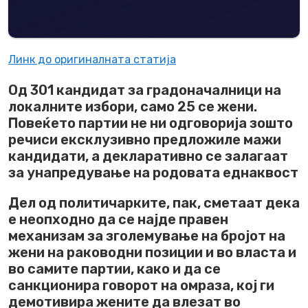
Линк до оригиналната статија
Од 301 кандидат за градоначалници на
локалните избори, само 25 се жени.
Повеќето партии не ни одговорија зошто
речиси ексклузивно предложиле мажи
кандидати, а декларативно се залагаат
за унапредување на родовата еднаквост
Дел од политичарките, пак, сметаат дека
е неопходно да се најде правен
механизам за зголемување на бројот на
жени на раководни позиции и во власта и
во самите партии, како и да се
санкционира говорот на омраза, кој ги
демотивира жените да влезат во