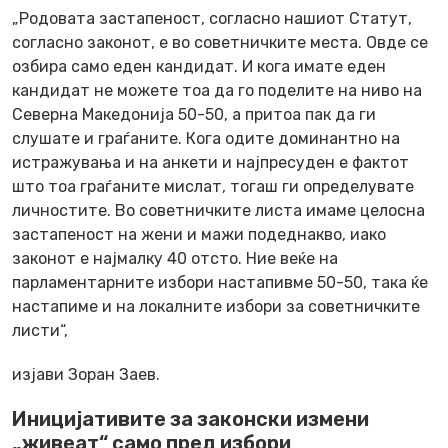
„Родовата застапеност, согласно нашиот Статут,
согласно законот, е во советничките места. Овде се
озбира само еден кандидат. И кога имате еден
кандидат не можете тоа да го поделите на ниво на
Северна Македонија 50-50, а притоа пак да ги
слушате и граѓаните. Кога одите доминантно на
истражувања и на анкети и најпресуден е фактот
што тоа граѓаните мислат, тогаш ги определувате
личностите. Во советничките листа имаме целосна
застапеност на жени и мажи подеднакво, иако
законот е најмалку 40 отсто. Ние веќе на
парламентарните избори настапивме 50-50, така ќе
настапиме и на локалните избори за советничките
листи“,
изјави Зоран Заев.
Иницијативите за законски измени
„живеат“ само пред избори