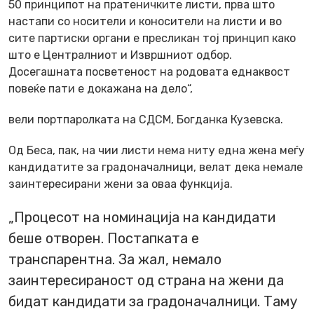
50 принципот на пратеничките листи, прва што
настапи со носители и коносители на листи и во
сите партиски органи е пресликан тој принцип како
што е Централниот и Извршниот одбор.
Досегашната посветеност на родовата еднаквост
повеќе пати е докажана на дело“,
вели портпаролката на СДСМ, Богданка Кузевска.
Од Беса, пак, на чии листи нема ниту една жена меѓу
кандидатите за градоначалници, велат дека немале
заинтересирани жени за оваа функција.
„Процесот на номинација на кандидати
беше отворен. Постапката е
транспарентна. За жал, немало
заинтересираност од страна на жени да
бидат кандидати за градоначалници. Таму