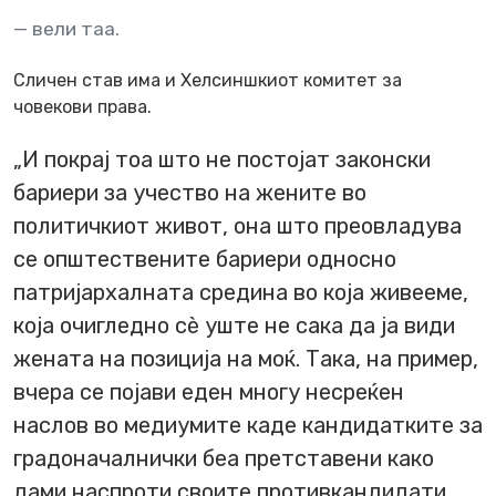
вели таа.
Сличен став има и Хелсиншкиот комитет за
човекови права.
„И покрај тоа што не постојат законски
бариери за учество на жените во
политичкиот живот, она што преовладува
се општествените бариери односно
патријархалната средина во која живееме,
која очигледно сѐ уште не сака да ја види
жената на позиција на моќ. Така, на пример,
вчера се појави еден многу несреќен
наслов во медиумите каде кандидатките за
градоначалнички беа претставени како
дами наспроти своите противкандидати