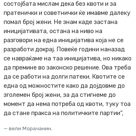
состојбата мислам дека без квоти и за
пратенички и советнички ќе имавме далеку
помал број жени. Не знам каде застана
иницијативата, остана на ниво на
разговори на една иницијатива која не се
разработи докрај. Повеќе години наназад
се навраќаме на таа иницијатива, но никако
да премине во законско решение. Ова треба
да се работи на долги патеки. Квотите се
една од можностите како да дојдовме до
зголемен број жени, за да стигнеме до
момент да нема потреба од квоти, туку тоа
да стане пракса на политичките партии“,
вели Морачанин.