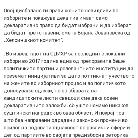
Овој дисбаланс ги прави жените невидливи во
изборите и покажува дека тие имаат само
декларативно право да бидат избрани и да изберат
да бидат претставени, смета Бојана Јовановска од
„Хелсиншкиот комитет“.
„Во извештајот на ОДИХР за последните локални
избори во 2017 година една од препораките беше
политичките партии и релевантните институции да
преземат иницијативи за да го поттикнат учеството
на жените во изборниот процес и во политичкото
донесување одлуки, но со објавата на
кандидатските листи сведоци сме дека освен
декларативните заложби, сѐ уште немаме никаков
суштински напредок во оваа област. И покрај тоа
што беа направени одредени законски промени во
прилог на родовата еднаквост во различни сфери и
дел од партиите во својата предизборна реторика