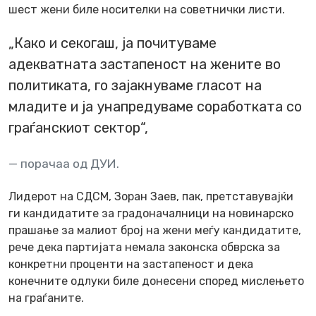
шест жени биле носителки на советнички листи.
„Како и секогаш, ја почитуваме
адекватната застапеност на жените во
политиката, го зајакнуваме гласот на
младите и ја унапредуваме соработката со
граѓанскиот сектор“,
порачаа од ДУИ.
Лидерот на СДСМ, Зоран Заев, пак, претставувајќи
ги кандидатите за градоначалници на новинарско
прашање за малиот број на жени меѓу кандидатите,
рече дека партијата немала законска обврска за
конкретни проценти на застапеност и дека
конечните одлуки биле донесени според мислењето
на граѓаните.