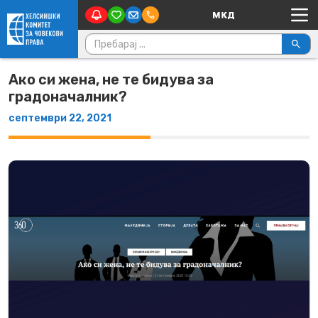
Main Navigation
Skip to content
Пребарувај за:
Ако си жена, не те бидува за
градоначалник?
септември 22, 2021