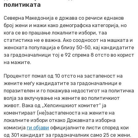
политиката
Северна Македонија е држава со речиси еднаков
број жени и мажи како демографска категорија, но
кога се во прашање локалните избори, таа
статистика не е важна. Ако соодносот на машката и
женската популација е близу 50-50, кај кандидатите
за градоначалници тој е 92 спрема 8 отсто во корист
на мажите.
Процентот помал од 10 отсто на застапеност на
жените меѓу кандидатите за градоначалници е
поразителен и го покажува недостигот на политичка
волја за вклучување на жените во политичкиот
живот. Вака од „Хелсиншкиот комитет“ ја
коментираат (не)застапеноста на жените на
локалните избори откако Државната изборна
комисија
ги објави
официјалните листи според кои
од 301 кандидат за градоначалник само 25 се жени.