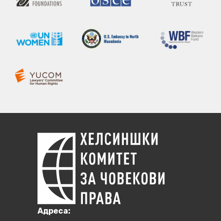
Aдреса: