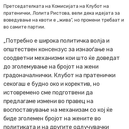
Претседателката на Комисијата на Клубот на
пратенички, Лолита Ристова, вели дека идејата за
воведување на квоти е „жива“, но промени требаат и
во самите партии.
„Потребно е широка политичка волја и
општествен консензус за изнаоѓање на
соодветни механизми кои што ќе доведат
до зголемување на бројот на жени
градоначалнички. Клубот на пратенички
секогаш е будно око и коректив, но
истовремено сме подготвени да
предлагаме измени во правец на
воспоставување на механизам со кој ќе
биде зголемен бројот на жените во
политиката и на другите одлучувачки