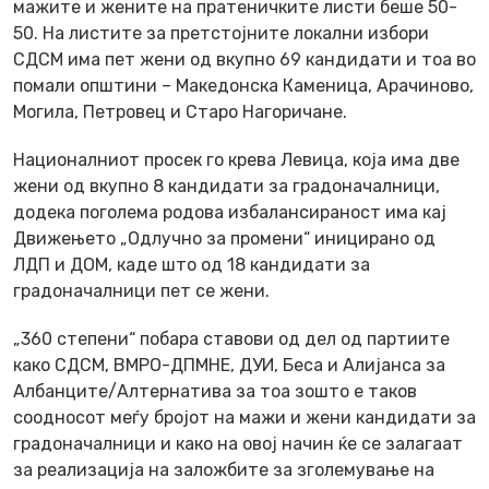
мажите и жените на пратеничките листи беше 50-
50. На листите за претстојните локални избори
СДСМ има пет жени од вкупно 69 кандидати и тоа во
помали општини – Македонска Каменица, Арачиново,
Могила, Петровец и Старо Нагоричане.
Националниот просек го крева Левица, која има две
жени од вкупно 8 кандидати за градоначалници,
додека поголема родова избалансираност има кај
Движењето „Одлучно за промени“ иницирано од
ЛДП и ДОМ, каде што од 18 кандидати за
градоначалници пет се жени.
„360 степени“ побара ставови од дел од партиите
како СДСМ, ВМРО-ДПМНЕ, ДУИ, Беса и Алијанса за
Албанците/Алтернатива за тоа зошто е таков
соодносот меѓу бројот на мажи и жени кандидати за
градоначалници и како на овој начин ќе се залагаат
за реализација на заложбите за зголемување на