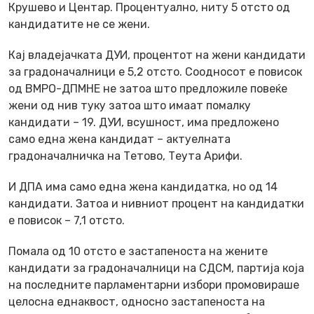
Крушево и Центар. Процентуално, ниту 5 отсто од
кандидатите не се жени.
Кај владејачката ДУИ, процентот на жени кандидати
за градоначалници е 5,2 отсто. Соодносот е повисок
од ВМРО-ДПМНЕ не затоа што предложиле повеќе
жени од нив туку затоа што имаат помалку
кандидати – 19. ДУИ, всушност, има предложено
само една жена кандидат – актуелната
градоначалничка на Тетово, Теута Арифи.
И ДПА има само една жена кандидатка, но од 14
кандидати. Затоа и нивниот процент на кандидатки
е повисок – 7,1 отсто.
Помала од 10 отсто е застапеноста на жените
кандидати за градоначалници на СДСМ, партија која
на последните парламентарни избори промовираше
целосна еднаквост, односно застапеноста на