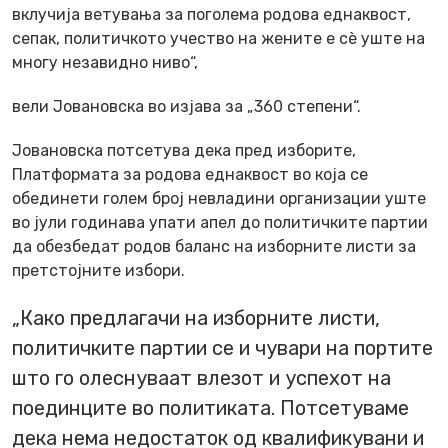
вклучија ветувања за поголема родова еднаквост,
сепак, политичкото учество на жените е сѐ уште на
многу незавидно ниво“,
вели Јовановска во изјава за „360 степени“.
Јовановска потсетува дека пред изборите,
Платформата за родова еднаквост во која се
обединети голем број невладини организации уште
во јули годинава упати апел до политичките партии
да обезбедат родов баланс на изборните листи за
претстојните избори.
„Како предлагачи на изборните листи,
политичките партии се и чувари на портите
што го олеснуваат влезот и успехот на
поединците во политиката. Потсетуваме
дека нема недостаток од квалификувани и