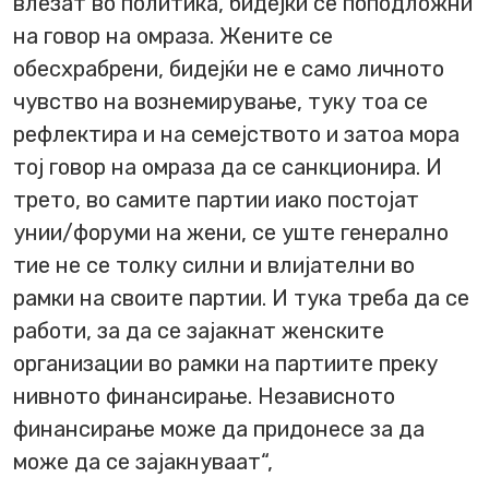
влезат во политика, бидејќи се поподложни
на говор на омраза. Жените се
обесхрабрени, бидејќи не е само личното
чувство на вознемирување, туку тоа се
рефлектира и на семејството и затоа мора
тој говор на омраза да се санкционира. И
трето, во самите партии иако постојат
унии/форуми на жени, се уште генерално
тие не се толку силни и влијателни во
рамки на своите партии. И тука треба да се
работи, за да се зајакнат женските
организации во рамки на партиите преку
нивното финансирање. Независното
финансирање може да придонесе за да
може да се зајакнуваат“,