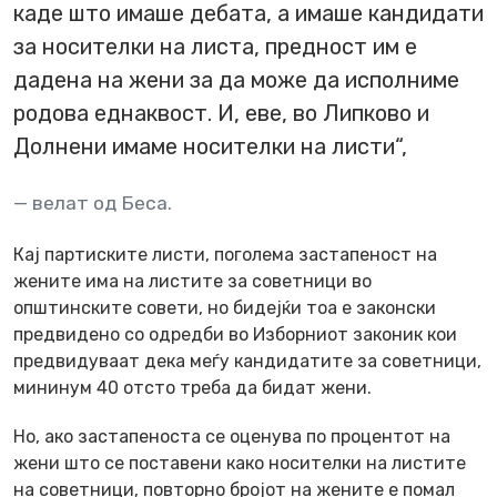
каде што имаше дебата, а имаше кандидати
за носителки на листа, предност им е
дадена на жени за да може да исполниме
родова еднаквост. И, еве, во Липково и
Долнени имаме носителки на листи“,
велат од Беса.
Кај партиските листи, поголема застапеност на
жените има на листите за советници во
општинските совети, но бидејќи тоа е законски
предвидено со одредби во Изборниот законик кои
предвидуваат дека меѓу кандидатите за советници,
мининум 40 отсто треба да бидат жени.
Но, ако застапеноста се оценува по процентот на
жени што се поставени како носителки на листите
на советници, повторно бројот на жените е помал