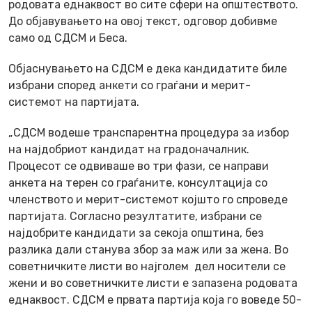
родовата еднаквост во сите сфери на општеството.
До објавувањето на овој текст, одговор добивме
само од СДСМ и Беса.
Објаснувањето на СДСМ е дека кандидатите биле
избрани според анкети со граѓани и мерит-
системот на партијата.
„СДСМ водеше транспарентна процедура за избор
на најдобриот кандидат на градоначалник.
Процесот се одвиваше во три фази, се направи
анкета на терен со граѓаните, консултација со
членството и мерит-системот којшто го спроведе
партијата. Согласно резултатите, избрани се
најдобрите кандидати за секоја општина, без
разлика дали станува збор за маж или за жена. Во
советничките листи во најголем дел носители се
жени и во советничките листи е запазена родовата
еднаквост. СДСМ е првата партија која го воведе 50-