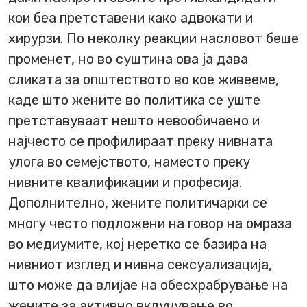
кои беа претставени како адвокати и
хирурзи. По неколку реакции насловот беше
променет, но во суштина ова ја дава
сликата за општеството во кое живееме,
каде што жените во политика се уште
претставуваат нешто невообичаено и
најчесто се профилираат преку нивната
улога во семејството, наместо преку
нивните квалификации и професија.
Дополнително, жените политичарки се
многу често подложени на говор на омраза
во медиумите, кој неретко се базира на
нивниот изглед и нивна сексуализација,
што може да влијае на обесхрабрување на
жените за активно вклучување во