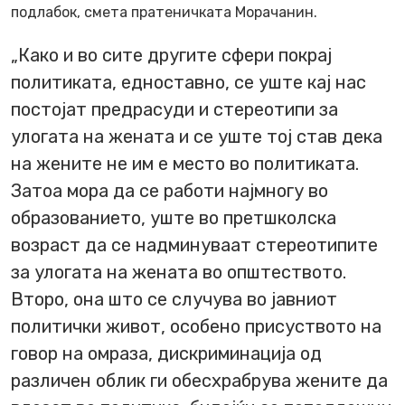
подлабок, смета пратеничката Морачанин.
„Како и во сите другите сфери покрај
политиката, едноставно, се уште кај нас
постојат предрасуди и стереотипи за
улогата на жената и се уште тој став дека
на жените не им е место во политиката.
Затоа мора да се работи најмногу во
образованието, уште во претшколска
возраст да се надминуваат стереотипите
за улогата на жената во општеството.
Второ, она што се случува во јавниот
политички живот, особено присуството на
говор на омраза, дискриминација од
различен облик ги обесхрабрува жените да