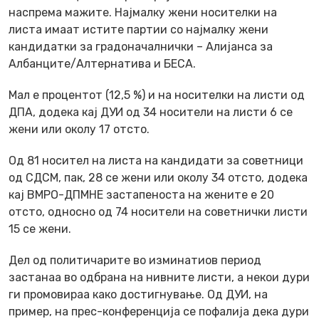
наспрема мажите. Најмалку жени носителки на
листа имаат истите партии со најмалку жени
кандидатки за градоначалнички – Алијанса за
Албанците/Алтернатива и БЕСА.
Мал е процентот (12,5 %) и на носителки на листи од
ДПА, додека кај ДУИ од 34 носители на листи 6 се
жени или околу 17 отсто.
Од 81 носител на листа на кандидати за советници
од СДСМ, пак, 28 се жени или околу 34 отсто, додека
кај ВМРО-ДПМНЕ застапеноста на жените е 20
отсто, односно од 74 носители на советнички листи
15 се жени.
Дел од политичарите во изминатиов период
застанаа во одбрана на нивните листи, а некои дури
ги промовираа како достигнување. Од ДУИ, на
пример, на прес-конференција се пофалија дека дури