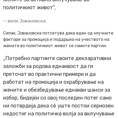
политичкиот живот“,
вели Јовановска.
Сепак, Јовановска потсетува дека еден од клучните
фактори за промоција и поддршка на учеството на
жените во политичкиот живот се самите партии.
„Потребно партиите своите декларативни
заложби за родова еднаквост да ги
преточат во практични примери и да
работат на промоција и охрабрување на
жените и обезбедување еднакви шанси за
избор, бидејќи со овој последен потег само
ни потврдија дека сѐ уште постои сериозен
недостиг на политичка волја за вклучување