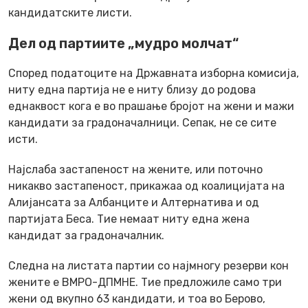
кандидатските листи.
Дел од партиите „мудро молчат“
Според податоците на Државната изборна комисија,
ниту една партија не е ниту близу до родова
еднаквост кога е во прашање бројот на жени и мажи
кандидати за градоначалници. Сепак, не се сите
исти.
Најслаба застапеност на жените, или поточно
никакво застапеност, прикажаа од коалицијата на
Алијансата за Албанците и Алтернатива и од
партијата Беса. Тие немаат ниту една жена
кандидат за градоначалник.
Следна на листата партии со најмногу резерви кон
жените е ВМРО-ДПМНЕ. Тие предложиле само три
жени од вкупно 63 кандидати, и тоа во Берово,