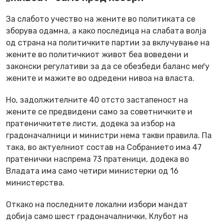
За слабото учество на жените во политиката се
зборува одамна, а како последица на слабата волја
од страна на политичките партии за вклучување на
жените во политичкиот живот беа воведени и
законски регулативи за да се обезбеди баланс меѓу
жените и мажите во одредени нивоа на власта.
Но, задолжителните 40 отсто застапеност на
жените се предвидени само за советничките и
пратеничкитете листи, додека за избор на
градоначалници и министри нема такви правила. Па
така, во актуелниот состав на Собранието има 47
пратенички наспрема 73 пратеници, додека во
Владата има само четири министерки од 16
министерства.
Откако на последните локални избори мандат
добија само шест градоначалнички, Клубот на