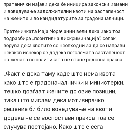
пратенички најави дека ќе иницира законски измени
и воведување задолжителни квоти на застапеност
на жените и во кандидатурите за градоначалници.
Претеничката Маја Морачанин вели дека иако тоа
подразбира „позитивна дискриминација“, сепак,
верува дека квотите се неопходни за да се направи
некаков исчекор сѐ додека поголемата застапеност
на жената во политиката не стане редовна пракса.
„Факт е дека таму каде што нема квота
како што е градоначалнички и министерки,
тешко доаѓаат жените до овие позиции,
така што мислам дека мотивирачко
решение би било воведување на квоти
додека не се воспостави пракса тоа се
случува постојано. Како што е сега