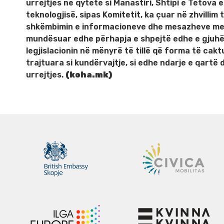
urrejtjes në qytete si Manastiri, Shtipi e Tetova 
teknologjisë, sipas Komitetit, ka çuar në zhvilli
shkëmbimin e informacioneve dhe mesazheve me s
mundësuar edhe përhapja e shpejtë edhe e gjuhës
legjislacionin në mënyrë të tillë që forma të cakt
trajtuara si kundërvajtje, si edhe ndarje e qartë d
urrejtjes.
(koha.mk)