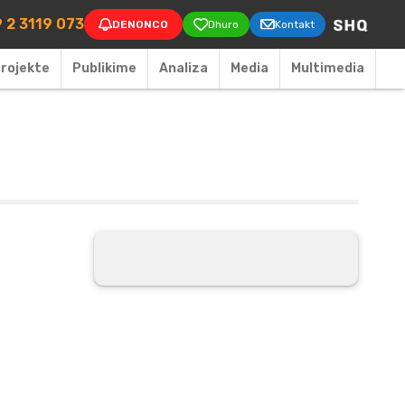
on
 2 3119 073
DENONCO
Dhuro
Kontakt
rojekte
Publikime
Аnaliza
Media
Multimedia