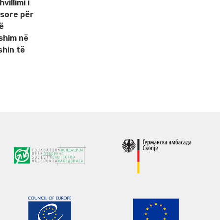
illimi i
esore për
ë
yshim në
shin të