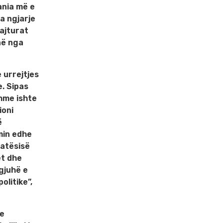
ania më e
sa ngjarje
ajturat
në nga
e urrejtjes
e. Sipas
shme ishte
ioni
ë
imin edhe
katësisë
et dhe
gjuhë e
olitike”,
 e