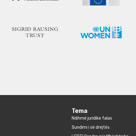
Tema
Ndihmë juridike falas
Sundimi i së drejtës