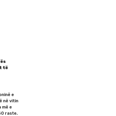
lës
t të
oninë e
ë në vitin
a më e
40 raste.