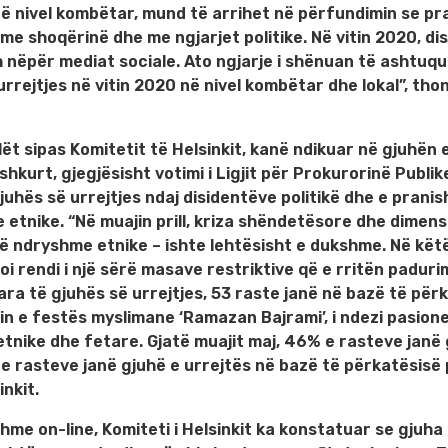
 në nivel kombëtar, mund të arrihet në përfundimin se pr
me shoqërinë dhe me ngjarjet politike. Në vitin 2020, di
ëpër mediat sociale. Ato ngjarje i shënuan të ashtuqu
rrejtjes në vitin 2020 në nivel kombëtar dhe lokal”, tho
ilët sipas Komitetit të Helsinkit, kanë ndikuar në gjuhën 
kurt, gjegjësisht votimi i Ligjit për Prokurorinë Publik
juhës së urrejtjes ndaj disidentëve politikë dhe e prani
etnike. “Në muajin prill, kriza shëndetësore dhe dimens
ë ndryshme etnike – ishte lehtësisht e dukshme. Në kët
oi rendi i një sërë masave restriktive që e rritën padur
uara të gjuhës së urrejtjes, 53 raste janë në bazë të për
in e festës myslimane ‘Ramazan Bajrami’, i ndezi pasion
etnike dhe fetare. Gjatë muajit maj, 46% e rasteve janë 
e rasteve janë gjuhë e urrejtës në bazë të përkatësisë p
nkit.
me on-line, Komiteti i Helsinkit ka konstatuar se gjuha