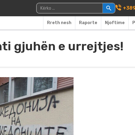
Main Navigati
Kërko për:
+389
Rreth nesh
Raporte
Njoftime
P
ti gjuhën e urrejtjes!