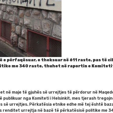
 e përfaqësuar, e theksuar në 611 raste, pas të ci
litike me 340 raste, thuhet në raportin e Komiteti
et në maje të gjuhës së urrejtjes të përdorur në Maqed
ë publikuar nga Komiteti i Helsinkit, mes tjerash tregojn
ës së urrejtjes. Përkatësia etnike edhe më tej është baz
s renditet urrejtja në bazë të përkatësisë politike me 3