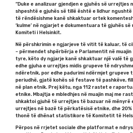
“Duke e analizuar gjendjen e gjuhës së urrejtjes
shpeshtë e gjuhës së tillë është e lidhur ngushtë 
të rëndësishme kanë shkaktuar ortek komentesh n
‘kulme’ në ngjarjet e dokumentuara të gjuhës së u
Komiteti i Helsinkit.
Në përshkrimin e ngjarjeve të vitit të kaluar, të c
– përmendet shpërbërja e Parlamentit në muajin sh
tyre, këto dy ngjarje kanë shkaktuar një valë të g
edhe gjuha e urrejtjes midis grupeve të ndryshme 
ndëretnik, por edhe padurimi ndërmjet grupeve t
periudhë, gjatë kohës së festave të pashkëve, fill
në plan etnik. Prej këtu, nga 112 rastet e raport
etnike. Mbajtja e mbledhjes në muajin maj me rast
shkaktoi gjuhë të urrejtjes të bazuar në mënyrë 
urrejtjes në bazë të përkatësisë etnike, dhe 20% 
thonë të dhënat statistikore të Komitetit të Helsi
Përpos në rrjetet sociale dhe platformat e ndrysh