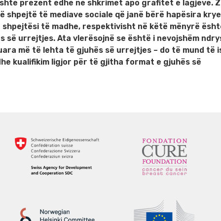
është prezent edhe në shkrimet apo grafitet e lagjeve. Zhv
m të shpejtë të mediave sociale që janë bërë hapësira kry
hpejtësi të madhe, respektivisht në këtë mënyrë ësht
 së urrejtjes. Ata vlerësojnë se është i nevojshëm ndr
uara më të lehta të gjuhës së urrejtjes – do të mund të i
he kualifikim ligjor për të gjitha format e gjuhës së