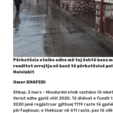
Përkatësia etnike edhe më tej është baza më
renditet urrejtja në bazë të përkatësisë po
Helsinkit
Omer XHAFERI
Shkup, 2 mars – Mosdurimi etnik vazhdon të mbet
Veriut edhe gjatë vitit 2020. Të dhënat e fundit t
2020 janë regjistruar gjithsej 1119 raste të gjuh
përfaqësuar, e theksuar në 611 raste, pas të cilë