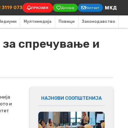
on
 3119 073
ПРИЈАВИ
Донирај
Контакт
Медиуми
Мултимедија
Повици
Законодавство
 за спречување и
нија
НАЈНОВИ СООПШТЕНИЈА
ото и
итет