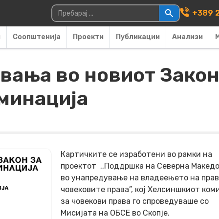
Main Navigati
Пребарувај за:
+389 2
и
Соопштенија
Проекти
Публикации
Анализи
вања во новиот Закон
минација
Картичките се изработени во рамки на
проектот ,,Поддршка на Северна Македо
во унапредување на владеењето на прав
човековите права”, кој Хелсиншкиот ком
за човекови права го спроведуваше со
Мисијата на ОБСЕ во Скопје.