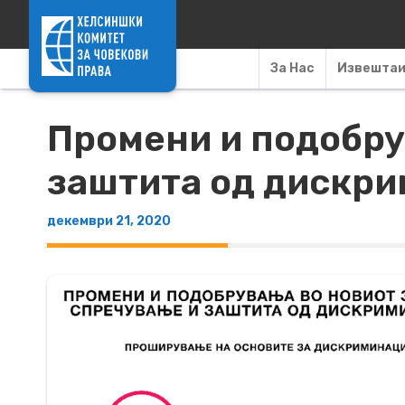
Skip to content
За Нас
Извешта
Промени и подобру
заштита од дискри
декември 21, 2020