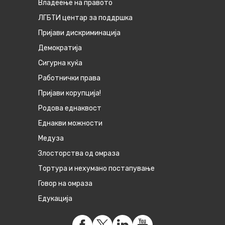
Владеење на правото
ЛГБТИ центар за поддршка
Пријави дискриминација
Демократија
Сигурна куќа
Работнички права
Пријави корупција!
Родова еднаквост
Eднакви можности
Медуза
Злосторства од омраза
Тортура и нехумано постапување
Говор на омраза
Едукација