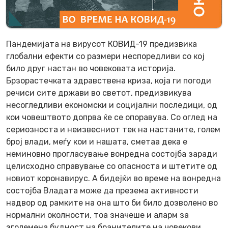
Пандемијата на вирусот КОВИД-19 предизвика
глобални ефекти со размери неспоредливи со кој
било друг настан во човековата историја.
Брзорастечката здравствена криза, која ги погоди
речиси сите држави во светот, предизвикува
несогледливи економски и социјални последици, од
кои човештвото допрва ќе се опоравува. Со оглед на
сериозноста и неизвесниот тек на настаните, голем
број влади, меѓу кои и нашата, сметаа дека е
неминовно прогласување вонредна состојба заради
целисходно справување со опасноста и штетите од
новиот коронавирус. А бидејќи во време на вонредна
состојба Владата може да презема активности
надвор од рамките на она што би било дозволено во
нормални околности, тоа значеше и аларм за
зголемена будност на бранителите на човекови