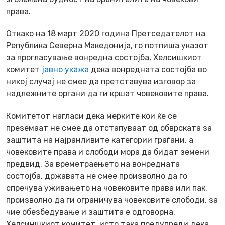
права.
Откако на 18 март 2020 година Претседателот на
Република Северна Македонија, го потпиша указот
за прогласување вонредна состојба, Хелсишкиот
комитет
јавно укажа
дека вонредната состојба во
никој случај не смее да претставува изговор за
надлежните органи да ги кршат човековите права.
Комитетот нагласи дека мерките кои ќе се
преземаат не смее да отстапуваат од обврската за
заштита на најранливите категории граѓани, а
човековите права и слободи мора да бидат земени
предвид. За времетраењето на вонредната
состојба, државата не смее произволно да го
спречува уживањето на човековите права или пак,
произволно да ги ограничува човековите слободи, за
чие обезбедување и заштита е одговорна.
Хелсиншкиот комитет, исто така предупреди дека