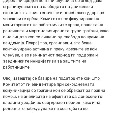
директни средби во итни случаи. А со оглед дека
ограничувањето на слободата на движење и
економската криза значеше и неизбежен удар врз
човековите прѐва, Комитетот се фокусираше на
мониторингот на работничките права, правата на
ранливите и маргинализираните групи граѓани, како
и на лицата кои се лишени од слобода во време на
пандемија. Покрај тоа, организацијата беше
континуирано активна и преку мрежите во кои
членува, а во изминатиот период ги поддржа и
заедничките иницијативи за заштита на
работниците.
Овој извештај се базира на податоците кои што
Комитетот ги евидентира при секојдневната
комуникација со граѓани кои се обраќаат за правна
помош, на анализата на ефектите од донесените
владини уредби во овој кризен период, како и на
редовното набљудување на состојбата во