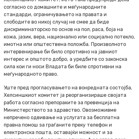
согласно со домашните и меѓународните
стандарди, ограничувањето на правата и
слободите во никој случај не смее да биде
дискриминаторско по основ на пол, раса, боја на
кожа, јазик, вера, национално или социјално потекло,
имотна или општествена положба. Произволното
интервенирање би било спротивно на јавниот
интерес и општото добро, а уредбите со законска
сила кои ги носи Владата би биле спротивни на
меѓународното право.
Уште пред прогласувањето на вонредната состојба,
Хелсиншкиот комитет ја реорганизираше својата
работа согласно препораките за превенција на
Министерството за здравство. Овозможивме
непречено одвивање на услугата за бесплатна
правна помош за граѓаните преку телефон и
електронска пошта, оставајќи можност и за