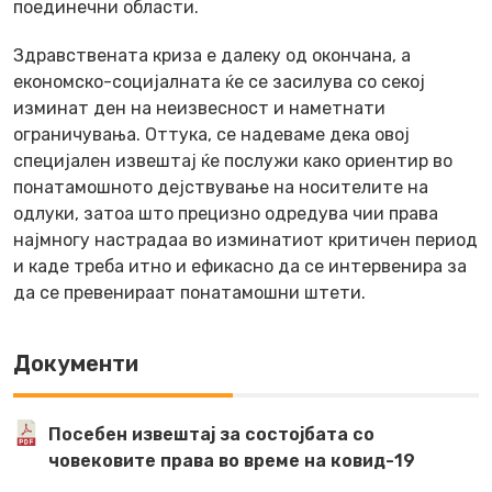
поединечни области.
Здравствената криза е далеку од окончана, а
економско-социјалната ќе се засилува со секој
изминат ден на неизвесност и наметнати
ограничувања. Оттука, се надеваме дека овој
специјален извештај ќе послужи како ориентир во
понатамошното дејствување на носителите на
одлуки, затоа што прецизно одредува чии права
најмногу настрадаа во изминатиот критичен период
и каде треба итно и ефикасно да се интервенира за
да се превенираат понатамошни штети.
Документи
Посебен извештај за состојбата со
човековите права во време на ковид-19