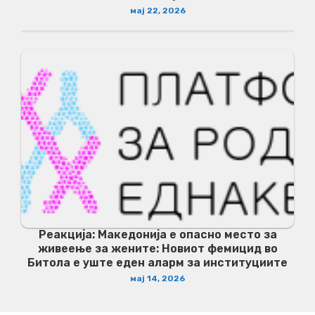
мај 22, 2026
Реакција: Македонија е опасно место за
живеење за жените: Новиот фемицид во
Битола е уште еден аларм за институциите
мај 14, 2026