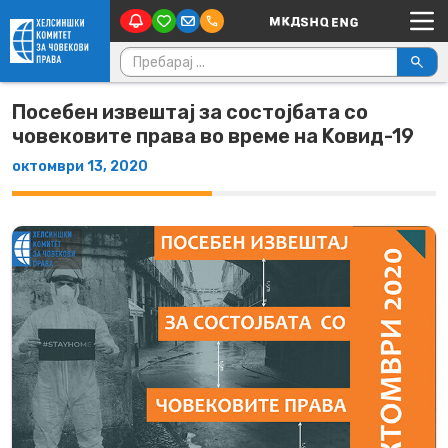
Main Navigation
Skip to content
Пребарувај за:
Посебен извештај за состојбата со
човековите права во време на Kовид-19
октомври 13, 2020