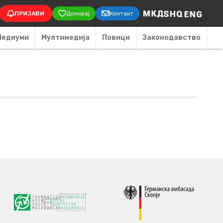
on
ПРИЈАВИ
Донирај
Контакт
Медиуми
Мултимедија
Повици
Законодавство