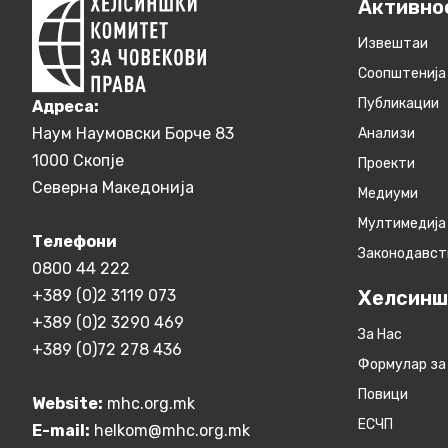
Активно
Извештаи
Соопштенија
Публикации
Aдреса:
Наум Наумовски Борче 83
Анализи
1000 Скопје
Проекти
Северна Македонија
Медиуми
Мултимедија
Телефони
Законодавст
0800 44 222
+389 (0)2 3119 073
Хелсинш
+389 (0)2 3290 469
За Нас
+389 (0)72 278 436
Формулар за
Повици
Website:
mhc.org.mk
ЕСЧП
E-mail:
helkom@mhc.org.mk