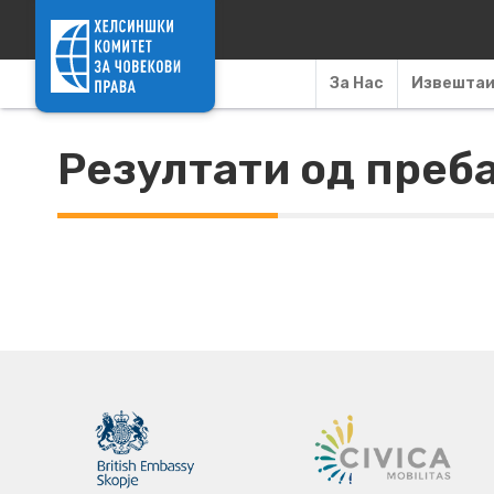
Skip to content
За Нас
Извешта
Резултати од преб