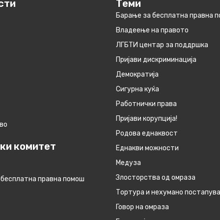
сти
Теми
Барање за бесплатна правна 
Владеење на правото
ЛГБТИ центар за поддршка
Пријави дискриминација
Демократија
Сигурна куќа
Работнички права
Пријави корупција!
во
Родова еднаквост
ки комитет
Eднакви можности
Медуза
Злосторства од омраза
 бесплатна правна помош
Тортура и нехумано постапув
Говор на омраза