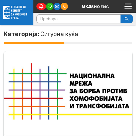
Main Navigation
Skip to content
Пребарувај за:
Категорија:
Сигурна куќа