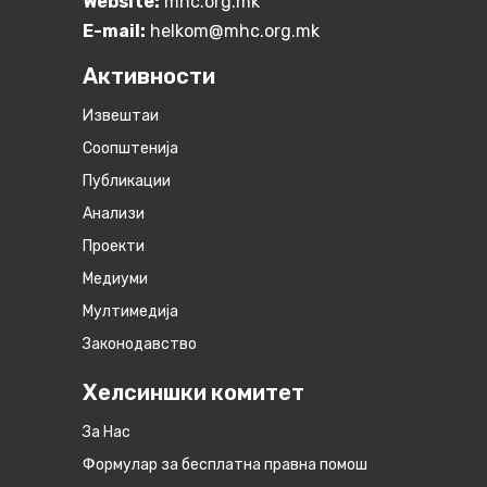
Website:
mhc.org.mk
E-mail:
helkom@mhc.org.mk
Активности
Извештаи
Соопштенија
Публикации
Анализи
Проекти
Медиуми
Мултимедија
Законодавство
Хелсиншки комитет
За Нас
Формулар за бесплатна правна помош