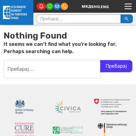
Main Navigation
Skip to content
Пребарувај за:
Nothing Found
It seems we can’t find what you’re looking for.
Perhaps searching can help.
Пребарувај за: