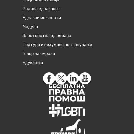
Родова еднаквост
Eднакви можности
Медуза
Злосторства од омраза
Тортура и нехумано постапување
Говор на омраза
Едукација